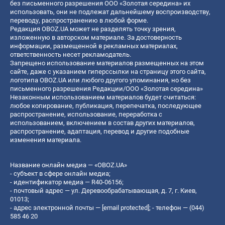
без письменного разрешения ООО «Золотая середина» их
использовать, они не подлежат дальнейшему воспроизводству,
переводу, распространению в любой форме.
Редакция OBOZ.UA может не разделять точку зрения,
изложенную в авторском материале. За достоверность
информации, размещенной в рекламных материалах,
ответственность несет рекламодатель.
Запрещено использование материалов размещенных на этом
сайте, даже с указанием гиперссылки на страницу этого сайта,
логотипа OBOZ.UA или любого другого упоминания, но без
письменного разрешения Редакции/ООО «Золотая середина»
Незаконным использованием материалов будет считаться:
любое копирование, публикация, перепечатка, последующее
распространение, использование, переработка с
использованием, включением в состав других материалов,
распространение, адаптация, перевод и другие подобные
изменения материала.
Название онлайн медиа — «OBOZ.UA»
- субъект в сфере онлайн медиа;
- идентификатор медиа — R40-06156;
- почтовый адрес — ул. Деревообрабатывающая, д. 7, г. Киев,
01013;
- адрес электронной почты —
[email protected]
; - телефон — (044)
585 46 20