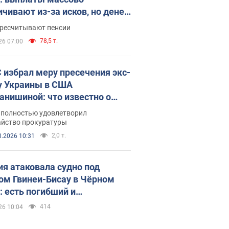
ичивают из-за исков, но денег
ватает
ересчитывают пенсии
78,5 т.
26 07:00
 избрал меру пресечения экс-
у Украины в США
анишиной: что известно о
е полностью удовлетворил
айство прокуратуры
2,0 т.
8.2026 10:31
ия атаковала судно под
ом Гвинеи-Бисау в Чёрном
: есть погибший и
радавшие
414
26 10:04