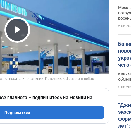
Москва
погруз
военн
5.08.20
Play Video
Банки
ново
укра
чего
Каким 
обмен
5.08.20
рсе главного – подпишитесь на Новини на
"Джи
экос
Подписаться
форм
лет":