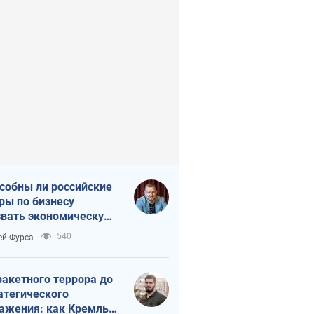
собны ли российские
ры по бизнесу
вать экономическую
астрофу?
540
ей Фурса
ракетного террора до
атегического
ажения: как Кремль