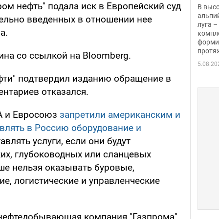
заби
ом нефть" подала иск в Европейский суд
В выс
альпи
ельно введенных в отношении нее
луга –
а.
компл
форми
протяж
ина со ссылкой на Bloomberg.
5.08.20
фти" подтвердил изданию обращение в
ентариев отказался.
А и Евросоюз
запретили американским и
влять в Россию оборудование и
тавлять услуги, если они будут
ких, глубоководных или сланцевых
ьше нельзя оказывать буровые,
ие, логистические и управленческие
я нефтедобывающая компания "Газпрома".