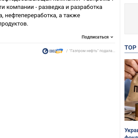
и компании - разведка и разработка
, нефтепереработка, а также
продуктов.
Подписаться
TO
"Газпром нефть" подала...
Укра
фонд