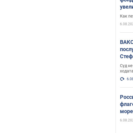
увел
не х
Как п
6.08.20
ВАКС
посл
Стеф
деле
Суд н
ходат
6.0
Росс
флаг
море
пост
6.08.20