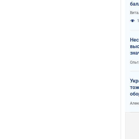
бал
Вита
1
Нес
выс
зна
Ольг
Укр
тож
обо
стр
Алек
рын