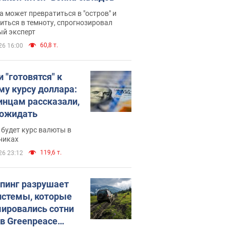
 может превратиться в "остров" и
иться в темноту, спрогнозировал
ый эксперт
60,8 т.
26 16:00
 "готовятся" к
му курсу доллара:
инцам рассказали,
 ожидать
будет курс валюты в
никах
119,6 т.
26 23:12
пинг разрушает
истемы, которые
ировались сотни
 в Greenpeace