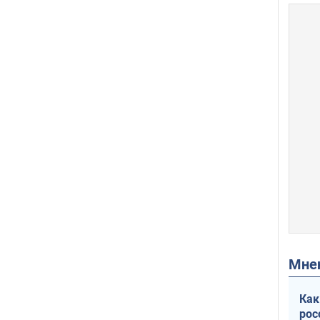
Мн
Как
рос