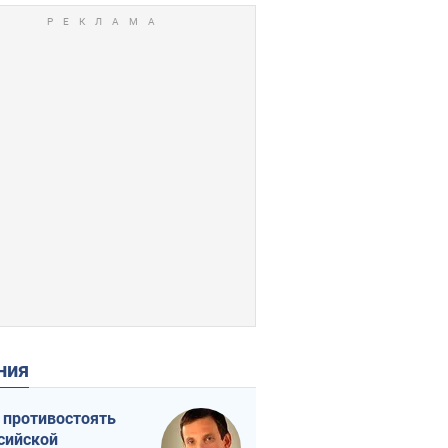
ения
 противостоять
сийской