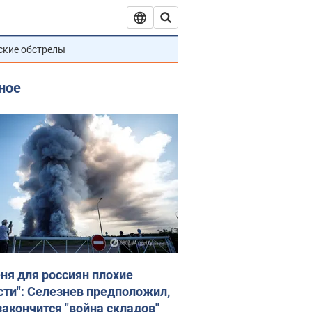
ские обстрелы
ное
еня для россиян плохие
сти": Селезнев предположил,
закончится "война складов"