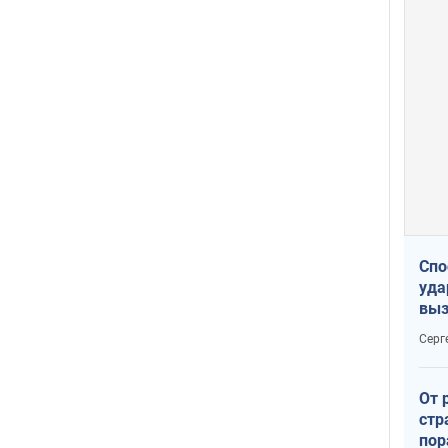
Спо
уда
выз
кат
Серг
От 
стр
пор