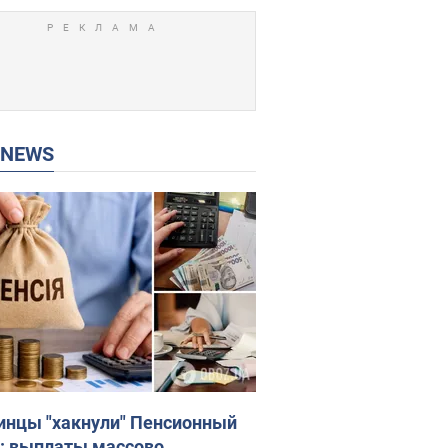
P NEWS
инцы "хакнули" Пенсионный
: выплаты массово