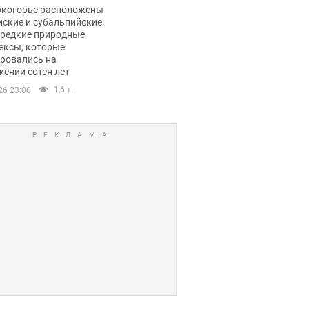
ли тревогу
окогорье расположены
йские и субальпийские
 редкие природные
ексы, которые
ровались на
ении сотен лет
1,6 т.
26 23:00