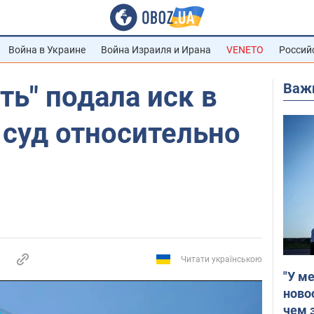
Война в Украине
Война Израиля и Ирана
VENETO
Россий
Важ
ть" подала иск в
 суд относительно
Читати українською
"У м
ново
чем 