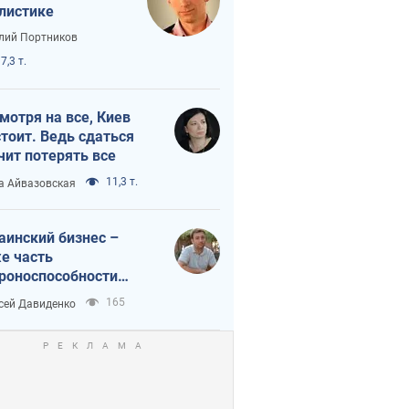
листике
лий Портников
7,3 т.
мотря на все, Киев
тоит. Ведь сдаться
чит потерять все
11,3 т.
а Айвазовская
аинский бизнес –
е часть
роноспособности
аны. Не отдавайте их
165
сей Давиденко
ок чужим