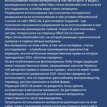
Использование любых материалов (в том числе фото- и видео-),
размещенных на этом сайте
https://www.obozrevatel.com
и на всех
его поддоменах, в любом виде строго запрещено.
Разрешается использование при получении письменного
разрешения на их использование и при условии обязательной
ссылки на сайт OBOZ.UA, а для интернет-изданий - при
получении письменного разрешения на их использование и при
обязательном размещении прямой, открытой для поисковых
систем, гиперссылки на страницу OBOZ.UA по ссылке
https://www.obozrevatel.com
, на которой размещен оригинальный
материал в первом абзаце материала.
Все материалы на этом сайте, в том числе интервью, статьи,
исследования – служебные произведения журналистов
редакции, исключительные имущественные права на которые
принадлежат ООО «Золотая середина».
На все опубликованные фотоматериалы Getty Images редакция
имеет имущественные права, защищаемые законом Украины
«Об авторских правах и смежных правах», никто не имеет права
без письменного разрешения ООО «Золотая середина» их
использовать, они не подлежат дальнейшему воспроизводству,
переводу, распространению в любой форме.
Редакция OBOZ.UA может не разделять точку зрения,
изложенную в авторском материале. За достоверность
информации, размещенной в рекламных материалах,
ответственность несет рекламодатель.
Запрещено использование материалов размещенных на этом
сайте, даже с указанием гиперссылки на страницу этого сайта,