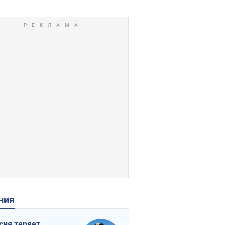
ения
сия теряет