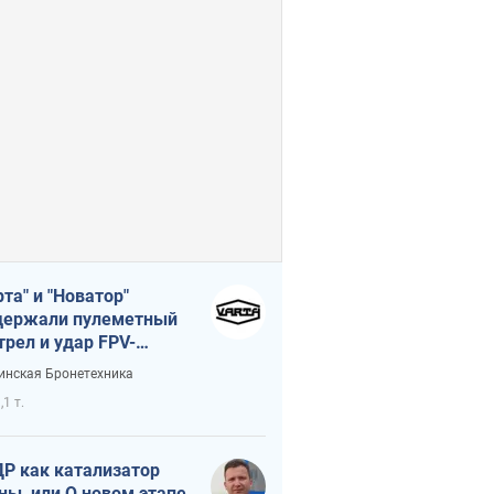
рта" и "Новатор"
ержали пулеметный
трел и удар FPV-
на, сохранив жизнь
инская Бронетехника
церу ВСУ
,1 т.
Р как катализатор
ны, или О новом этапе