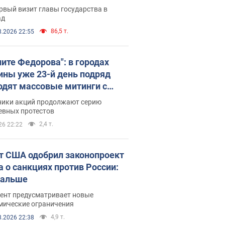
рвый визит главы государства в
ад
86,5 т.
8.2026 22:55
ните Федорова": в городах
ины уже 23-й день подряд
одят массовые митинги с
атами. Фото и видео
ники акций продолжают серию
евных протестов
2,4 т.
26 22:22
т США одобрил законопроект
а о санкциях против России:
дальше
ент предусматривает новые
мические ограничения
4,9 т.
8.2026 22:38