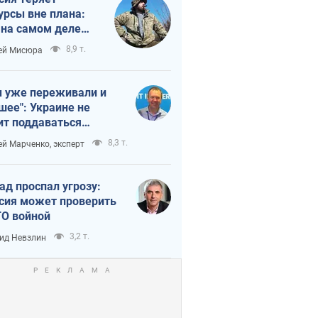
урсы вне плана:
 на самом деле
тует темп войны
8,9 т.
ей Мисюра
 уже переживали и
шее": Украине не
ит поддаваться
аянию из-за
8,3 т.
ей Марченко, эксперт
етного террора
ад проспал угрозу:
сия может проверить
О войной
3,2 т.
ид Невзлин