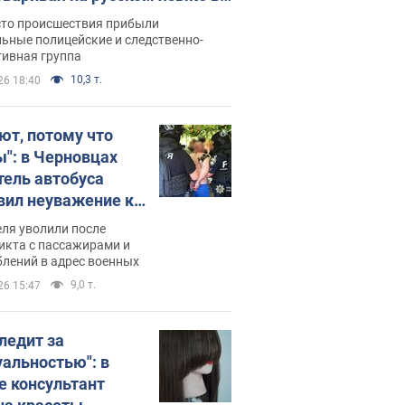
рутке: полиция составила
сто происшествия прибыли
нистративный протокол.
ьные полицейские и следственно-
тивная группа
о
10,3 т.
26 18:40
ют, потому что
ы": в Черновцах
тель автобуса
вил неуважение к
инским военным и
ля уволили после
тился за это.
икта с пассажирами и
лений в адрес военных
о
9,0 т.
26 15:47
следит за
уальностью": в
е консультант