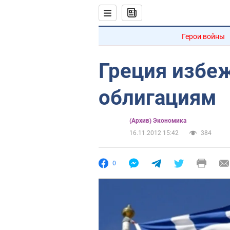
Герои войны
Греция избе
облигациям
(Архив) Экономика
16.11.2012 15:42
384
0