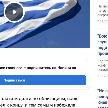
марш
На ме
адми
патрул
опера
Виде
Play Video
7.08.20
"Вою
глуп
води
проя
укра
Водите
попла
конфл
рсе главного – подпишитесь на Новини на
оскорб
Виде
7.08.20
Подписаться
"Не 
секс
платить долги по облигациям, срок
Киев
л к концу, и тем самым избежала