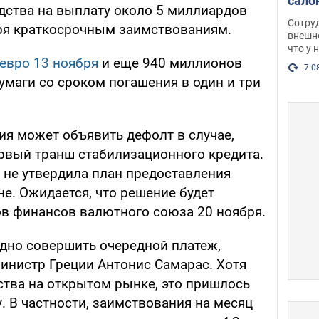
сало
едства на выплату около 5 миллиардов
оско
Сотру
ря краткосрочным заимствованиям.
посл
внешн
что у 
разг
евро 13 ноября
и еще 940 миллионов
Фото
7.0
бумаги со сроком погашения в один и три
ия может объявить дефолт в случае,
рвый транш стабилизационного кредита.
 не утвердила план предоставления
е. Ожидается, что решение будет
ов финансов валютного союза 20 ноября.
удно совершить очередной платеж,
министр Греции Антонис Самарас. Хотя
ства на открытом рынке, это пришлось
. В частности, заимствования на месяц