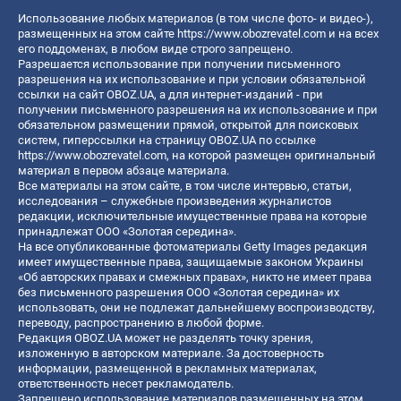
Использование любых материалов (в том числе фото- и видео-),
размещенных на этом сайте
https://www.obozrevatel.com
и на всех
его поддоменах, в любом виде строго запрещено.
Разрешается использование при получении письменного
разрешения на их использование и при условии обязательной
ссылки на сайт OBOZ.UA, а для интернет-изданий - при
получении письменного разрешения на их использование и при
обязательном размещении прямой, открытой для поисковых
систем, гиперссылки на страницу OBOZ.UA по ссылке
https://www.obozrevatel.com
, на которой размещен оригинальный
материал в первом абзаце материала.
Все материалы на этом сайте, в том числе интервью, статьи,
исследования – служебные произведения журналистов
редакции, исключительные имущественные права на которые
принадлежат ООО «Золотая середина».
На все опубликованные фотоматериалы Getty Images редакция
имеет имущественные права, защищаемые законом Украины
«Об авторских правах и смежных правах», никто не имеет права
без письменного разрешения ООО «Золотая середина» их
использовать, они не подлежат дальнейшему воспроизводству,
переводу, распространению в любой форме.
Редакция OBOZ.UA может не разделять точку зрения,
изложенную в авторском материале. За достоверность
информации, размещенной в рекламных материалах,
ответственность несет рекламодатель.
Запрещено использование материалов размещенных на этом