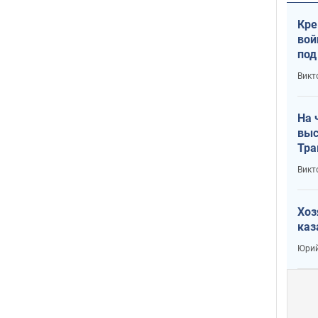
Кре
вой
под
кри
Викт
лог
На 
выс
Тра
Викт
Хоз
каз
Юрий