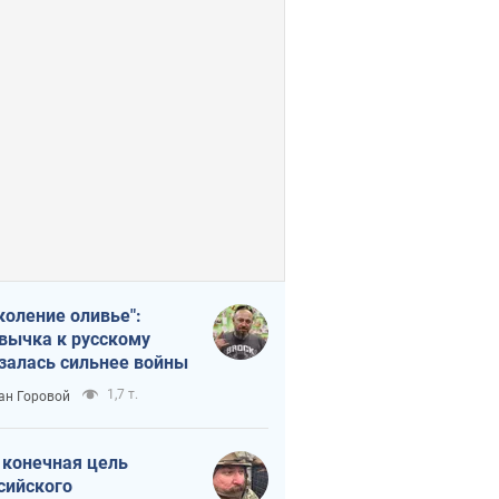
коление оливье":
вычка к русскому
залась сильнее войны
1,7 т.
ан Горовой
 конечная цель
сийского