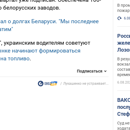
опер
В пром
ю белорусских заводов.
пожар
6.0
ал о долгах Беларуси. "Мы последнее
атим"
Росс
", украинским водителям советуют
желе
Лозо
ынке начинают формироваться
есть
 на топливо
.
В рез
вокзал
состав
Подписаться
време
6.08.20
Лукашенко не устраивает...
ВАКС
посл
Стеф
деле
Суд н
ходат