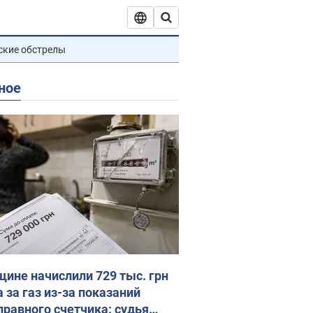
ские обстрелы
ное
ине начислили 729 тыс. грн
 за газ из-за показаний
правного счетчика: судья