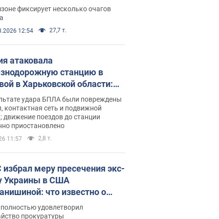
ации. Фото и видео
зоне фиксирует несколько очагов
а
27,7 т.
8.2026 12:54
ия атаковала
знодорожную станцию в
вой в Харьковской области:
 погибшие и раненые
ультате удара БПЛА были повреждены
, контактная сеть и подвижной
; движение поездов до станции
нно приостановлено
2,8 т.
26 11:57
 избрал меру пресечения экс-
у Украины в США
анишиной: что известно о
е полностью удовлетворил
айство прокуратуры