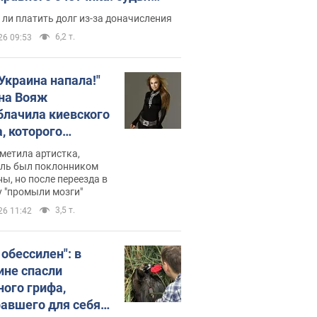
с неожиданное решение
ли платить долг из-за доначисления
6,2 т.
26 09:53
 Украина напала!"
на Вояж
блачила киевского
, которого
омбировали": он
метила артистка,
 русского не знал,
ель был поклонником
ы, но после переезда в
перь хочет
 "промыли мозги"
цида украинцев
3,5 т.
26 11:42
 обессилен": в
ине спасли
ного грифа,
авшего для себя