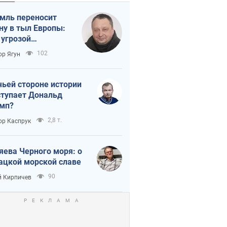
мль переносит
ну в тыл Европы:
 угрозой
тическая
102
ор Ягун
истика
чьей стороне истории
тупает Дональд
мп?
2,8 т.
ор Каспрук
яева Черного моря: о
ацкой морской славе
90
 Кирпичев