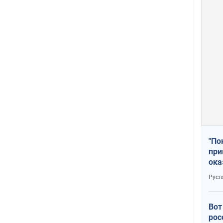
"По
при
ока
Русл
Вот
рос