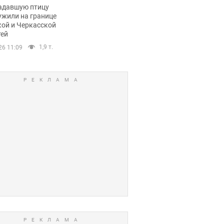
пичный маршрут.
адавшую птицу
ужили на границе
кой и Черкасской
тей
1,9 т.
26 11:09