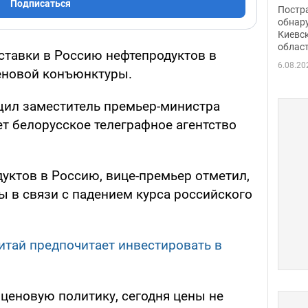
нети
Подписаться
Постр
Фото
обнар
Киевс
облас
ставки в Россию нефтепродуктов в
6.08.20
еновой конъюнктуры.
щил заместитель премьер-министра
т белорусское телеграфное агентство
уктов в Россию, вице-премьер отметил,
сы в связи с падением курса российского
Китай предпочитает инвестировать в
ценовую политику, сегодня цены не