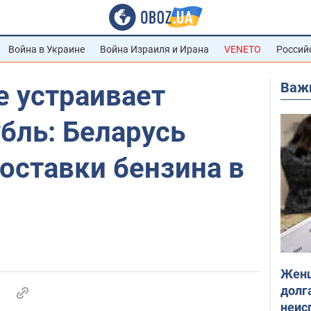
Война в Украине
Война Израиля и Ирана
VENETO
Россий
Важ
е устраивает
бль: Беларусь
оставки бензина в
Женщ
долга
неис