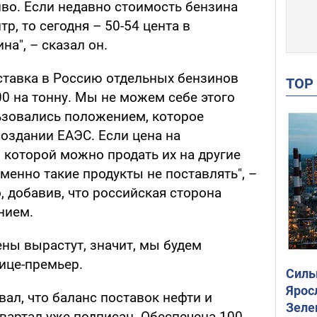
ливо. Если недавно стоимость бензина
тр, то сегодня – 50-54 цента в
на", – сказал он.
оставка в Россию отдельных бензинов
TO
0 на тонну. Мы не можем себе этого
ьзовались положением, которое
оздании ЕАЭС. Если цена на
 которой можно продать их на другие
енно такие продукты не поставлять", –
 добавив, что российская сторона
нием.
ны вырастут, значит, мы будем
вице-премьер.
Силы
Ярос
ал, что баланс поставок нефти и
Зеле
вартал уже подписан. Обеспечена 100-