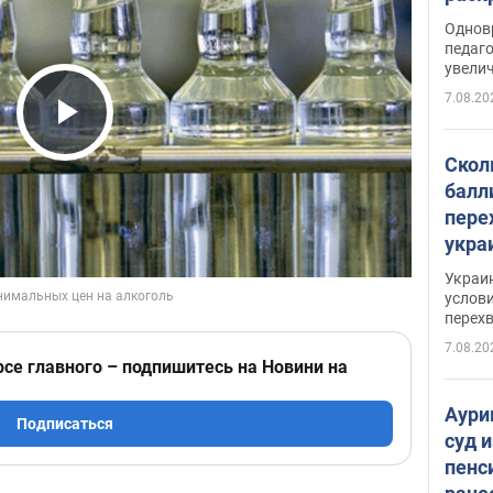
Однов
педаг
увелич
7.08.20
Play Video
Скол
балл
пере
укра
июле
Украи
назв
услови
перех
7.08.20
рсе главного – подпишитесь на Новини на
Аури
Подписаться
суд 
пенс