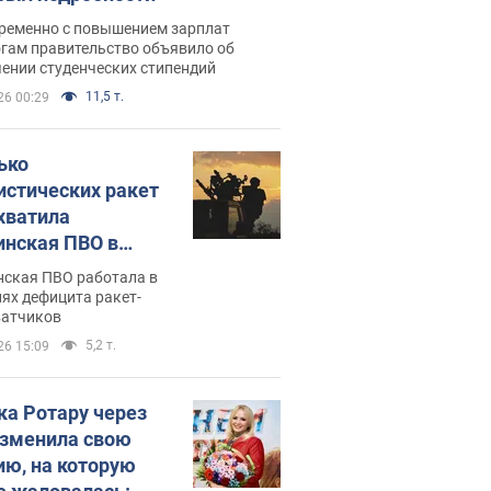
ременно с повышением зарплат
огам правительство объявило об
ении студенческих стипендий
11,5 т.
26 00:29
ько
истических ракет
хватила
инская ПВО в
: в Минобороны
нская ПВО работала в
али цифру
ях дефицита ракет-
ватчиков
5,2 т.
26 15:09
ка Ротару через
изменила свою
ию, на которую