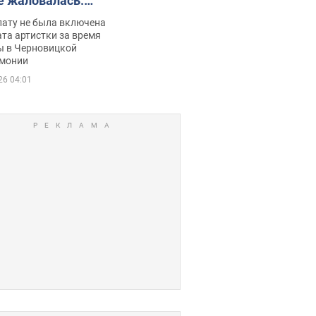
е жаловалась:
ько получала
лату не была включена
ца
та артистки за время
ы в Черновицкой
монии
26 04:01