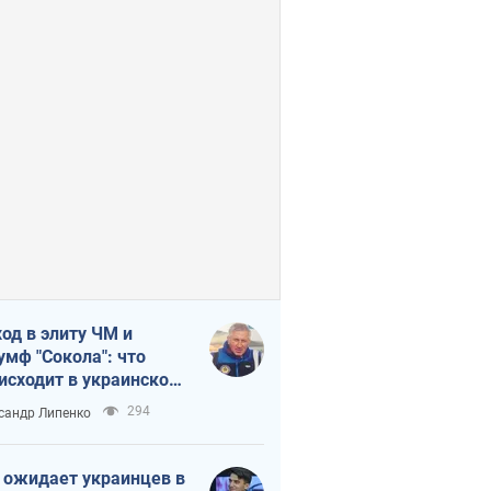
од в элиту ЧМ и
умф "Сокола": что
исходит в украинском
кее
294
сандр Липенко
 ожидает украинцев в