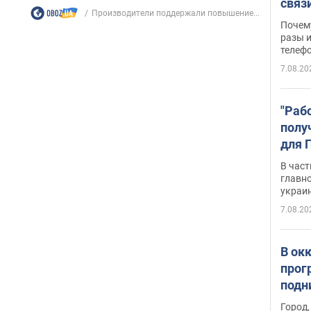
связ
Производители поддержали повышение...
жало
Почем
разы и
телеф
7.08.20
"Раб
полу
для 
докл
В част
новы
главн
украи
7.08.20
В ок
прог
подн
виде
Город,