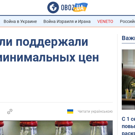
Война в Украине
Война Израиля и Ирана
VENETO
Россий
Важ
ли поддержали
минимальных цен
Читати українською
С 1 
повы
раск