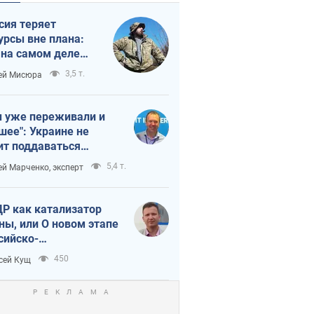
сия теряет
урсы вне плана:
 на самом деле
тует темп войны
3,5 т.
ей Мисюра
 уже переживали и
шее": Украине не
ит поддаваться
аянию из-за
5,4 т.
ей Марченко, эксперт
етного террора
Р как катализатор
ны, или О новом этапе
сийско-
ерокорейского союза
450
сей Кущ