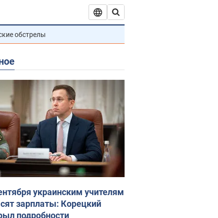
ские обстрелы
ное
сентября украинским учителям
сят зарплаты: Корецкий
рыл подробности