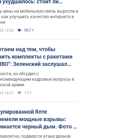
и ухудшилось: стоит ли
ваться на цены
у цены на мобильную связь выросли в
 как улучшить качество интернета в
оне
38,7 т.
26 12:00
отаем над тем, чтобы
чить комплекты с ракетами
ПВО": Зеленский заслушал
ад Драпатого и объявил о
ности, он обсудил с
х мерах
окомандующим кадровые вопросы в
нской армии
1,5 т.
26 14:51
купированной Ялте
ремели мощные взрывы:
имается черный дым. Фото и
о
 вероятно, подвергся атаке дронов