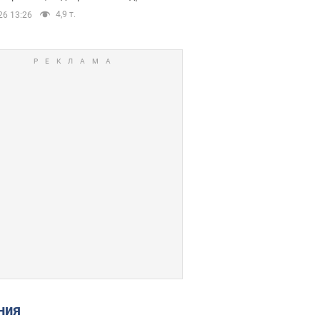
4,9 т.
26 13:26
ения