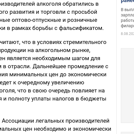
ране
изводителей алкоголя обратились в
скол
В вып
го развития и торговли с просьбой
певи
зарпла
ные оптово-отпускные и розничные
работ
филар
ки в рамках борьбы с фальсификатом.
8.08.20
читают, что в условиях стремительного
продукции на алкогольном рынке,
н является необходимым шагом для
 в отрасли. Дальнейшее промедление с
ия минимальных цен до экономически
едет к очередному увеличению
голя, что в свою очередь повлияет на
я и полноту уплаты налогов в бюджеты
 Ассоциации легальных производителей
мальных цен необходимо и экономически