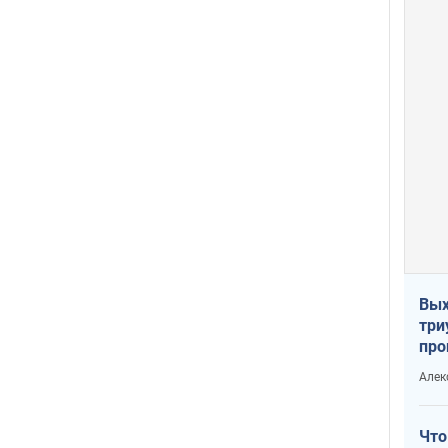
Вых
три
про
хок
Алек
Что