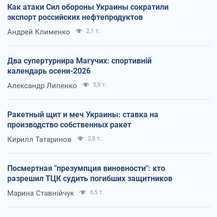
Как атаки Сил обороны Украины сократили
экспорт российских нефтепродуктов
Андрей Клименко
2,1 т.
Два супертурнира Магучих: спортивній
календарь осени-2026
Александр Липенко
5,9 т.
Ракетный щит и меч Украины: ставка на
производство собственных ракет
Кирилл Татаринов
2,8 т.
Посмертная "презумпция виновности": кто
разрешил ТЦК судить погибших защитников
Марина Ставнійчук
6,5 т.