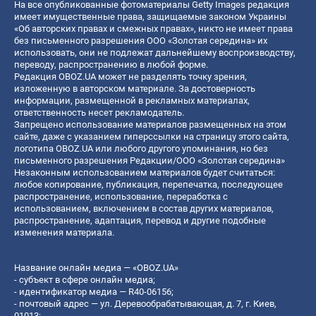
На все опубликованные фотоматериалы Getty Images редакция
имеет имущественные права, защищаемые законом Украины
«Об авторских правах и смежных правах», никто не имеет права
без письменного разрешения ООО «Золотая середина» их
использовать, они не подлежат дальнейшему воспроизводству,
переводу, распространению в любой форме.
Редакция OBOZ.UA может не разделять точку зрения,
изложенную в авторском материале. За достоверность
информации, размещенной в рекламных материалах,
ответственность несет рекламодатель.
Запрещено использование материалов размещенных на этом
сайте, даже с указанием гиперссылки на страницу этого сайта,
логотипа OBOZ.UA или любого другого упоминания, но без
письменного разрешения Редакции/ООО «Золотая середина»
Незаконным использованием материалов будет считаться:
любое копирование, публикация, перепечатка, последующее
распространение, использование, переработка с
использованием, включением в состав других материалов,
распространение, адаптация, перевод и другие подобные
изменения материала.
Название онлайн медиа — «OBOZ.UA»
- субъект в сфере онлайн медиа;
- идентификатор медиа — R40-06156;
- почтовый адрес — ул. Деревообрабатывающая, д. 7, г. Киев,
01013;