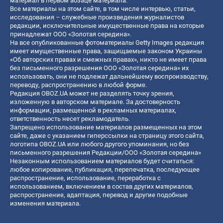
материал в первом абзаце материала.
Все материалы на этом сайте, в том числе интервью, статьи,
исследования – служебные произведения журналистов
редакции, исключительные имущественные права на которые
принадлежат ООО «Золотая середина».
На все опубликованные фотоматериалы Getty Images редакция
имеет имущественные права, защищаемые законом Украины
«Об авторских правах и смежных правах», никто не имеет права
без письменного разрешения ООО «Золотая середина» их
использовать, они не подлежат дальнейшему воспроизводству,
переводу, распространению в любой форме.
Редакция OBOZ.UA может не разделять точку зрения,
изложенную в авторском материале. За достоверность
информации, размещенной в рекламных материалах,
ответственность несет рекламодатель.
Запрещено использование материалов размещенных на этом
сайте, даже с указанием гиперссылки на страницу этого сайта,
логотипа OBOZ.UA или любого другого упоминания, но без
письменного разрешения Редакции/ООО «Золотая середина»
Незаконным использованием материалов будет считаться:
любое копирование, публикация, перепечатка, последующее
распространение, использование, переработка с
использованием, включением в состав других материалов,
распространение, адаптация, перевод и другие подобные
изменения материала.