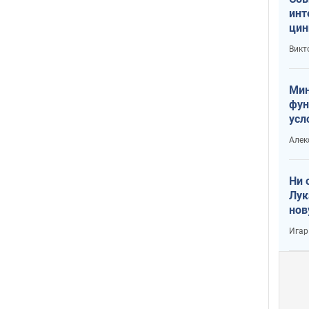
инт
цин
или
Викт
Тра
Мин
фун
усл
вое
Алек
Ни 
Лук
нов
Игар