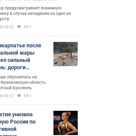
ор предусматривает взаимную
жку в случае нападения на одно из
арств
4,6 т.
26 00:22
икарпатье после
альной жары
ел сильный
нь: дороги
ратились в реки.
ода обрушилась на
о
-Франковскую область
ортный Буковель
9,8 т.
26 09:27
атия унизила
ную России по
тивной