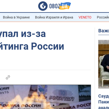
Война в Украине
Война Израиля и Ирана
VENETO
Россий
Важ
упал из-за
йтинга России
Сауд
Паки
анал