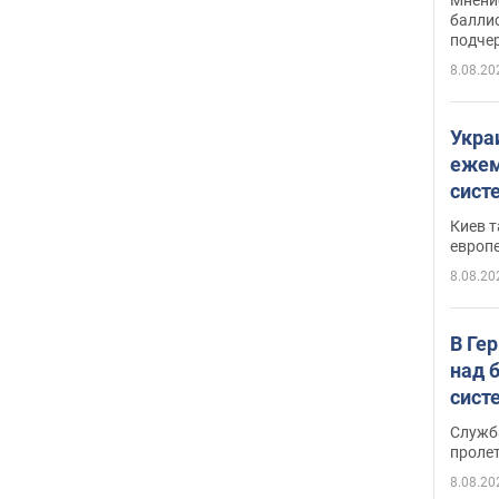
баллис
подче
8.08.20
Укра
ежем
сист
Зеле
Киев т
европ
8.08.20
В Ге
над 
сист
Служб
проле
8.08.20