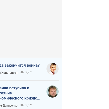
да закончится война?
2,9 т.
 Христензен
аина вступила в
тояние
номического кризиса.
ь ли свет в конце
2,5 т.
м Денисенко
неля?