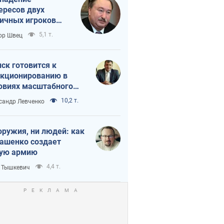
ересов двух
ичных игроков
 тайный план
5,1 т.
ор Швец
мпа и Путина?
ск готовится к
кционированию в
овиях масштабного
нного кризиса
10,2 т.
сандр Левченко
оружия, ни людей: как
ашенко создает
ую армию
4,4 т.
 Тышкевич