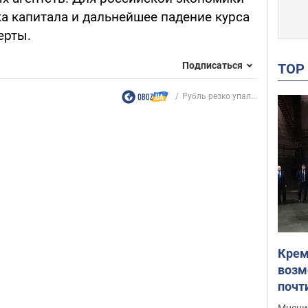
ка капитала и дальнейшее падение курса
ерты.
Подписаться
TO
Рубль резко упал...
Крем
возм
почт
Укра
Мнение