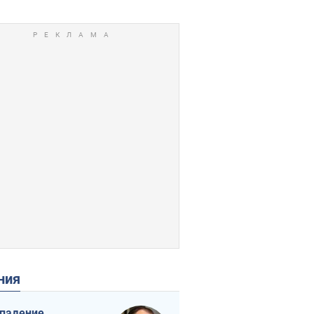
ения
падение