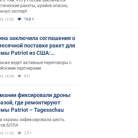
тические ракеты, крайне опасно,
ркнул эксперт
16,8 т.
26 12:00
ина заключила соглашения о
есячной поставке ракет для
емы Patriot из США:
нский раскрыл подробности
акже ведет активные переговоры с
ейскими партнерами
651
26 14:08
рмании фиксировали дроны
базой, где ремонтируют
емы Patriot – Tagesschau
а охраны зафиксировала шесть
тов БПЛА
2,9 т.
26 11:55