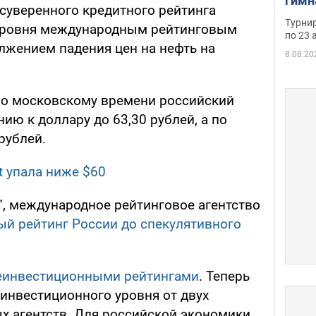
гимн
уверенного кредитного рейтинга
офиц
Турнир
 уровня международным рейтинговым
на ч
по 23 
лжением падения цен на нефть на
осно
8.08.20
 по московскому времени российский
ию к доллару до 63,30 рублей, а по
рублей.
t упала ниже $60
", международное рейтинговое агентство
ый рейтинг России до спекулятивного
неинвестиционными рейтингами
. Теперь
 инвестиционного уровня от двух
 агентств. Для российской экономики