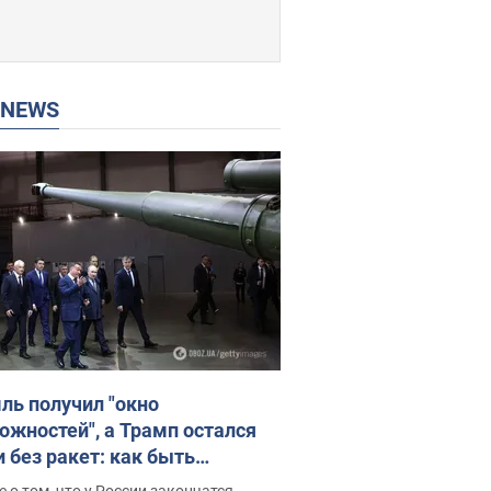
P NEWS
ль получил "окно
ожностей", а Трамп остался
и без ракет: как быть
ине? Интервью с Мельником
 о том, что у России закончатся