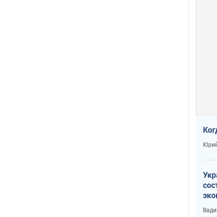
Ког
Юрий
Укр
сос
эко
Ест
Вади
тун