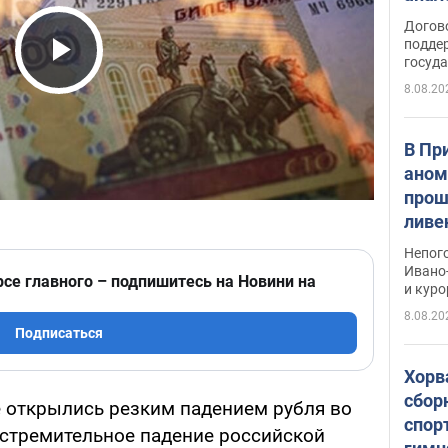
Догов
поддер
госуд
Play Video
8.08.20
В Пр
аном
прош
ливе
прев
Непог
Виде
Ивано
рсе главного – подпишитесь на Новини на
и кур
8.08.20
Подписаться
Хорв
сбор
 открылись резким падением рубля во
спор
ь стремительное падение российской