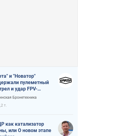
рта" и "Новатор"
ержали пулеметный
трел и удар FPV-
на, сохранив жизнь
инская Бронетехника
церу ВСУ
,2 т.
Р как катализатор
ны, или О новом этапе