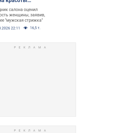
на красоты
рбил женщину
дник салона оценил
е химиотерапии,
ость женщины, заявив,
нее "мужская стрижка"
орелся скандал.
16,5 т.
8.2026 22:11