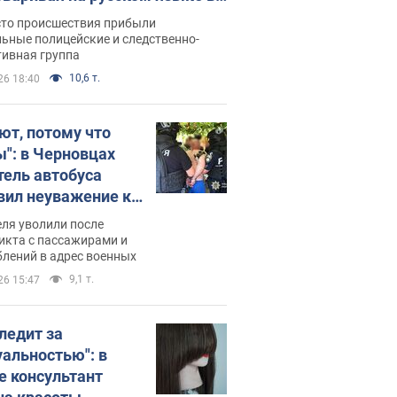
рутке: полиция составила
сто происшествия прибыли
нистративный протокол.
ьные полицейские и следственно-
тивная группа
о
10,6 т.
26 18:40
ют, потому что
ы": в Черновцах
тель автобуса
вил неуважение к
инским военным и
ля уволили после
тился за это.
икта с пассажирами и
лений в адрес военных
о
9,1 т.
26 15:47
следит за
уальностью": в
е консультант