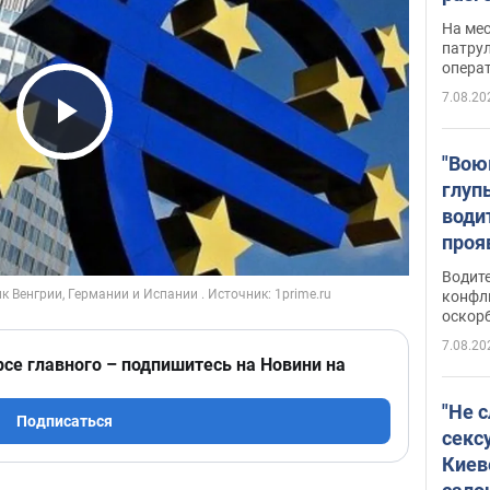
марш
На ме
адми
патрул
опера
Виде
7.08.20
Play Video
"Вою
глуп
води
проя
укра
Водите
попла
конфл
оскорб
Виде
7.08.20
рсе главного – подпишитесь на Новини на
"Не 
Подписаться
секс
Киев