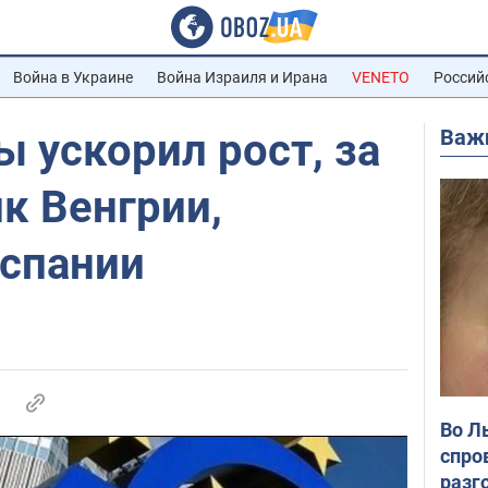
Война в Украине
Война Израиля и Ирана
VENETO
Россий
Важ
 ускорил рост, за
к Венгрии,
Испании
Во Л
спро
разг