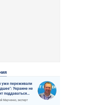
ения
 уже переживали
удшее": Украине не
ит поддаваться
аянию из-за
ей Марченко, эксперт
етного террора