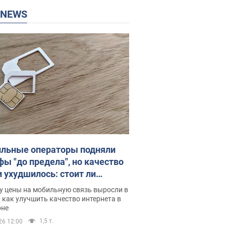
P NEWS
льные операторы подняли
фы "до предела", но качество
и ухудшилось: стоит ли
ваться на цены
у цены на мобильную связь выросли в
 как улучшить качество интернета в
оне
1,5 т.
26 12:00