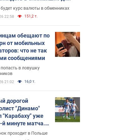
 будет курс валюты в обменниках
151,2 т.
26 22:58
инцам обещают по
грн от мобильных
аторов: что не так
ими сообщениями
 попасть в ловушку
ников
16,0 т.
26 21:02
й дорогой
олист "Динамо"
л "Карабаху" уже
0-й минуте матча.
о
нок проходит в Польше