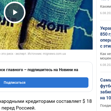
Каким
6.08.20
Play Video
Укра
850 
опер
с эт
Как не
мошен
6.08.20
рсе главного – подпишитесь на Новини на
Самы
Подписаться
футб
заби
на 1
народными кредиторами составляет $ 18
Виде
Поеди
- перед Россией.