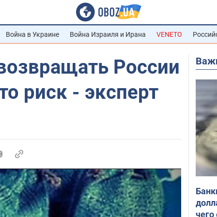
Война в Украине
Война Израиля и Ирана
VENETO
Россий
Важ
 возвращать России
то риск - эксперт
Банк
долл
чего