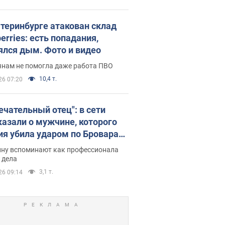
атеринбурге атакован склад
erries: есть попадания,
ялся дым. Фото и видео
янам не помогла даже работа ПВО
10,4 т.
26 07:20
ечательный отец": в сети
казали о мужчине, которого
ия убила ударом по Броварам.
ну вспоминают как профессионала
 дела
3,1 т.
26 09:14