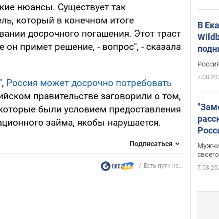
еские нюансы. Существует так
ль, который в конечном итоге
В Ек
вании досрочного погашения. Этот траст
Wildb
е он примет решение, - вопрос", - сказала
подн
Росси
7.08.20
",
Россия может досрочно потребовать
сийском правительстве заговорили о том,
"Зам
 которые были условием предоставления
расс
ационного займа, якобы нарушается.
Росс
Фото
Подписаться
Мужчи
своего
Есть пути не...
7.08.20