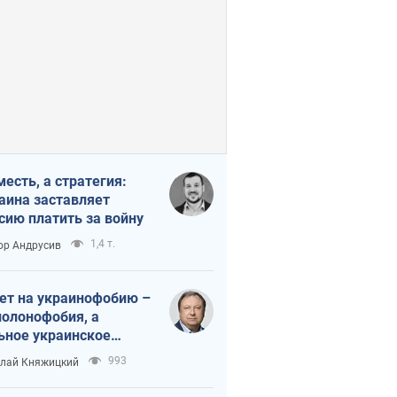
месть, а стратегия:
аина заставляет
сию платить за войну
1,4 т.
ор Андрусив
ет на украинофобию –
полонофобия, а
ьное украинское
ударство
993
лай Княжицкий