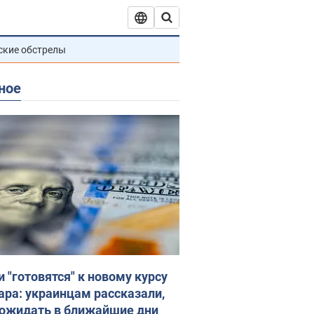
ские обстрелы
ное
и "готовятся" к новому курсу
ара: украинцам рассказали,
 ожидать в ближайшие дни