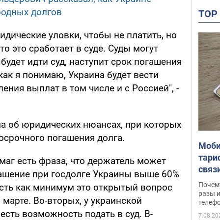
родных долгов
TO
идические уловки, чтобы не платить, но
то это сработает в суде. Суды могут
 будет идти суд, наступит срок погашения
 как я понимаю, Украина будет вести
ения выплат в том числе и с Россией", -
ла об юридических нюансах, при которых
осрочного погашения долга.
Моби
тари
умаг есть фраза, что держатель может
связ
ашение при госдолге Украины выше 60%
жало
Почем
есть как минимум это открытый вопрос
разы и
 марте. Во-вторых, у украинской
телеф
есть возможность подать в суд. В-
7.08.20