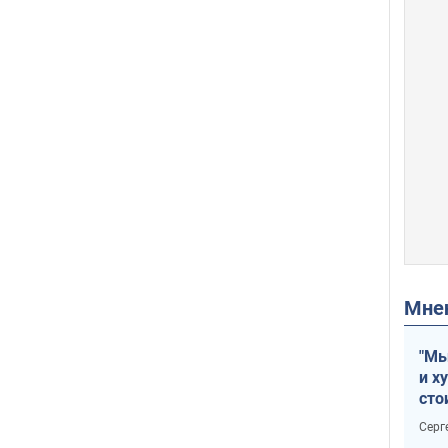
Мн
"Мы
и х
сто
отч
Серг
рак