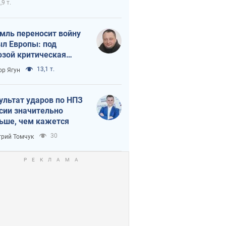
,9 т.
мль переносит войну
ыл Европы: под
озой критическая
истика
13,1 т.
ор Ягун
ультат ударов по НПЗ
сии значительно
ьше, чем кажется
30
рий Томчук