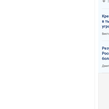
2
Кре
в т
угр
лог
Викт
Рез
Рос
бол
Дмит