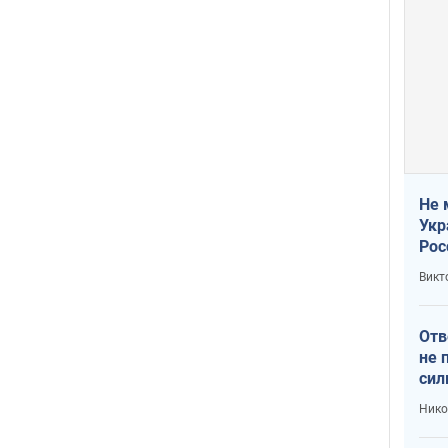
Не 
Укр
Рос
Викт
Отв
не 
сил
гос
Нико