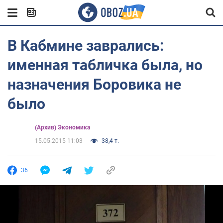
В Кабмине заврались:
именная табличка была, но
назначения Боровика не
было
(Архив) Экономика
15.05.2015 11:03
38,4 т.
36