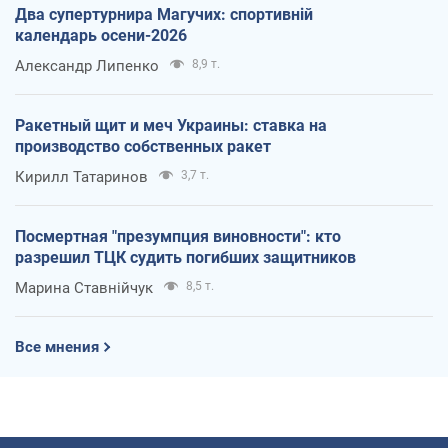
Два супертурнира Магучих: спортивній
календарь осени-2026
Александр Липенко
8,9 т.
Ракетный щит и меч Украины: ставка на
производство собственных ракет
Кирилл Татаринов
3,7 т.
Посмертная "презумпция виновности": кто
разрешил ТЦК судить погибших защитников
Марина Ставнійчук
8,5 т.
Все мнения