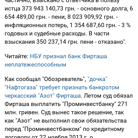
частично, взыскано с ответчика в пользу
истца 373 943 140,73 грн. - основного долга, 6
654 489,00 грн. - пени, 8 023 909,92 грн. -
инфляционных потерь, 1 354 687,60 грн. - 3 %
годовых и судебные расходы. В части
взыскания 350 237,14 грн. пени - отказано".
Читайте:
НБУ признал банк Фирташа
неплатежеспособным
Как сообщал "Обозреватель",
"дочка"
"Нафтогаза" требует признать банкротом
черкасский "Азот" Фирташа
. Летом суд обязал
Фирташа выплатить "Проминвестбанку" 271
млн. гривен. Суд вынес такое решение, так
как "Азот" не выполнил свои обязательства
перед "Проминвестбанком" по кредитному
договору от 22 ноября 2013 г. о