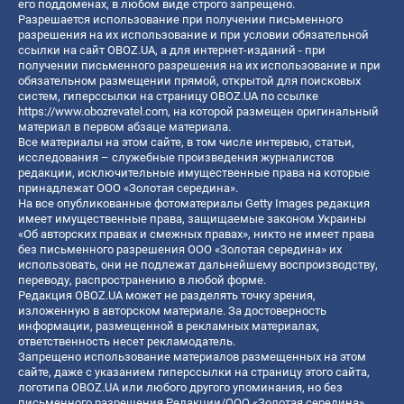
его поддоменах, в любом виде строго запрещено.
Разрешается использование при получении письменного
разрешения на их использование и при условии обязательной
ссылки на сайт OBOZ.UA, а для интернет-изданий - при
получении письменного разрешения на их использование и при
обязательном размещении прямой, открытой для поисковых
систем, гиперссылки на страницу OBOZ.UA по ссылке
https://www.obozrevatel.com
, на которой размещен оригинальный
материал в первом абзаце материала.
Все материалы на этом сайте, в том числе интервью, статьи,
исследования – служебные произведения журналистов
редакции, исключительные имущественные права на которые
принадлежат ООО «Золотая середина».
На все опубликованные фотоматериалы Getty Images редакция
имеет имущественные права, защищаемые законом Украины
«Об авторских правах и смежных правах», никто не имеет права
без письменного разрешения ООО «Золотая середина» их
использовать, они не подлежат дальнейшему воспроизводству,
переводу, распространению в любой форме.
Редакция OBOZ.UA может не разделять точку зрения,
изложенную в авторском материале. За достоверность
информации, размещенной в рекламных материалах,
ответственность несет рекламодатель.
Запрещено использование материалов размещенных на этом
сайте, даже с указанием гиперссылки на страницу этого сайта,
логотипа OBOZ.UA или любого другого упоминания, но без
письменного разрешения Редакции/ООО «Золотая середина»