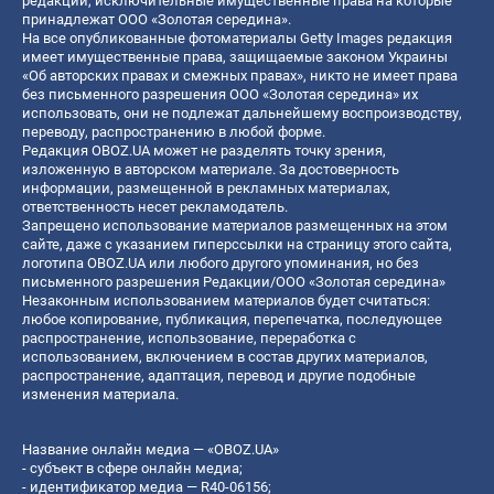
редакции, исключительные имущественные права на которые
принадлежат ООО «Золотая середина».
На все опубликованные фотоматериалы Getty Images редакция
имеет имущественные права, защищаемые законом Украины
«Об авторских правах и смежных правах», никто не имеет права
без письменного разрешения ООО «Золотая середина» их
использовать, они не подлежат дальнейшему воспроизводству,
переводу, распространению в любой форме.
Редакция OBOZ.UA может не разделять точку зрения,
изложенную в авторском материале. За достоверность
информации, размещенной в рекламных материалах,
ответственность несет рекламодатель.
Запрещено использование материалов размещенных на этом
сайте, даже с указанием гиперссылки на страницу этого сайта,
логотипа OBOZ.UA или любого другого упоминания, но без
письменного разрешения Редакции/ООО «Золотая середина»
Незаконным использованием материалов будет считаться:
любое копирование, публикация, перепечатка, последующее
распространение, использование, переработка с
использованием, включением в состав других материалов,
распространение, адаптация, перевод и другие подобные
изменения материала.
Название онлайн медиа — «OBOZ.UA»
- субъект в сфере онлайн медиа;
- идентификатор медиа — R40-06156;