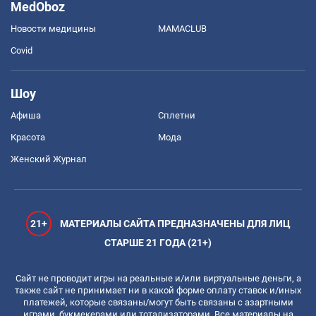
MedOboz
Новости медицины
MAMACLUB
Covid
Шоу
Афиша
Сплетни
Красота
Мода
Женский Журнал
21+
МАТЕРИАЛЫ САЙТА ПРЕДНАЗНАЧЕНЫ ДЛЯ ЛИЦ
СТАРШЕ 21 ГОДА (21+)
Сайт не проводит игры на реальные и/или виртуальные деньги, а
также сайт не принимает ни в какой форме оплату ставок и/иных
платежей, которые связаны/могут быть связаны с азартными
играми, букмекерами или тотализаторами. Все материалы на