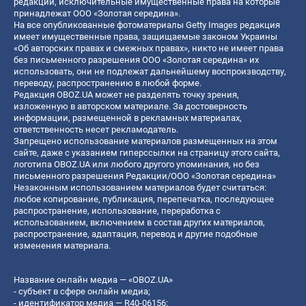
редакции, исключительные имущественные права на которые
принадлежат ООО «Золотая середина».
На все опубликованные фотоматериалы Getty Images редакция
имеет имущественные права, защищаемые законом Украины
«Об авторских правах и смежных правах», никто не имеет права
без письменного разрешения ООО «Золотая середина» их
использовать, они не подлежат дальнейшему воспроизводству,
переводу, распространению в любой форме.
Редакция OBOZ.UA может не разделять точку зрения,
изложенную в авторском материале. За достоверность
информации, размещенной в рекламных материалах,
ответственность несет рекламодатель.
Запрещено использование материалов размещенных на этом
сайте, даже с указанием гиперссылки на страницу этого сайта,
логотипа OBOZ.UA или любого другого упоминания, но без
письменного разрешения Редакции/ООО «Золотая середина»
Незаконным использованием материалов будет считаться:
любое копирование, публикация, перепечатка, последующее
распространение, использование, переработка с
использованием, включением в состав других материалов,
распространение, адаптация, перевод и другие подобные
изменения материала.
Название онлайн медиа — «OBOZ.UA»
- субъект в сфере онлайн медиа;
- идентификатор медиа — R40-06156;