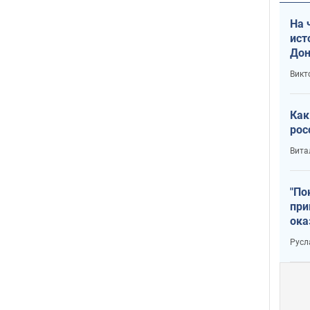
На 
ист
Дон
Викт
Как
рос
Вита
"По
при
ока
Русл