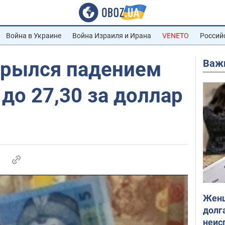
Война в Украине
Война Израиля и Ирана
VENETO
Россий
Важ
рылся падением
 до 27,30 за доллар
Женщ
долга
неис