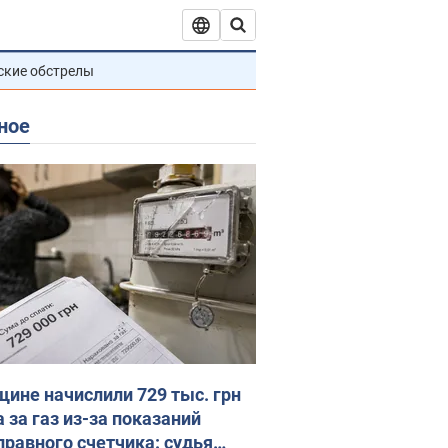
ские обстрелы
ное
ине начислили 729 тыс. грн
 за газ из-за показаний
правного счетчика: судья