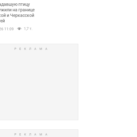
пичный маршрут.
адавшую птицу
ужили на границе
кой и Черкасской
тей
1,7 т.
26 11:09