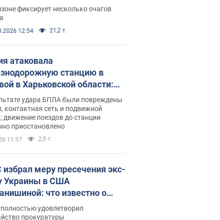
ации. Фото и видео
зоне фиксирует несколько очагов
а
21,2 т.
8.2026 12:54
ия атаковала
знодорожную станцию в
вой в Харьковской области:
 погибшие и раненые
ультате удара БПЛА были повреждены
, контактная сеть и подвижной
; движение поездов до станции
нно приостановлено
2,5 т.
26 11:57
 избрал меру пресечения экс-
у Украины в США
анишиной: что известно о
е полностью удовлетворил
айство прокуратуры