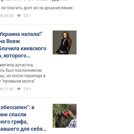
с неожиданное решение
ли платить долг из-за доначисления
5,0 т.
26 09:53
 Украина напала!"
на Вояж
блачила киевского
, которого
омбировали": он
метила артистка,
 русского не знал,
ель был поклонником
ы, но после переезда в
перь хочет
 "промыли мозги"
цида украинцев
2,4 т.
26 11:42
 обессилен": в
ине спасли
ного грифа,
авшего для себя