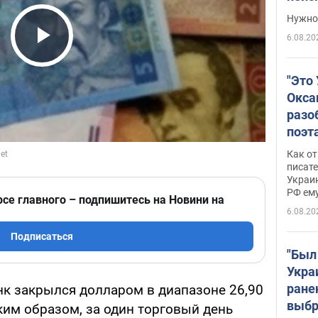
выне
Нужно 
6.08.20
Play Video
"Это
Окса
разо
поэта
"заз
Как от
даже
писат
Украин
а те
РФ ему
гено
рсе главного – подпишитесь на Новини на
6.08.20
Подписаться
"Был
Укра
ране
нк закрылся долларом в диапазоне 26,90
выбр
аким образом, за один торговый день