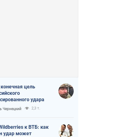
 конечная цель
сийского
сированного удара
2,3 т.
ь Чернецкий
Wildberries к ВТБ: как
н удар может