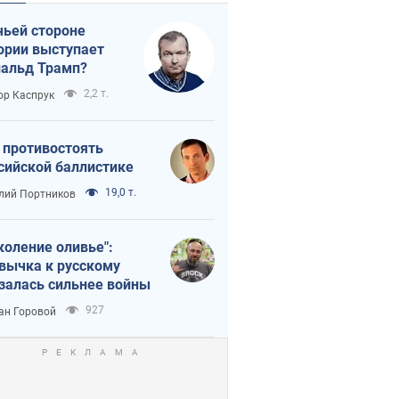
чьей стороне
ории выступает
альд Трамп?
2,2 т.
ор Каспрук
 противостоять
сийской баллистике
19,0 т.
лий Портников
коление оливье":
вычка к русскому
залась сильнее войны
927
ан Горовой