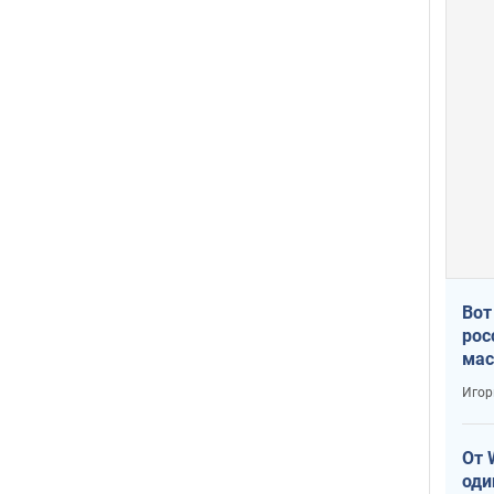
Вот
рос
мас
Игор
От 
оди