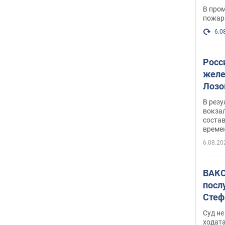
опер
В пром
пожар
6.0
Росс
желе
Лозо
есть
В рез
вокзал
состав
време
6.08.20
ВАКС
посл
Стеф
деле
Суд н
ходат