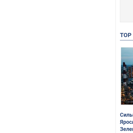
TO
Силы
Ярос
Зеле