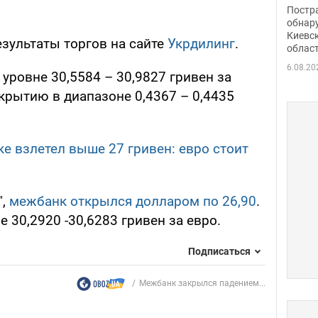
нети
Постр
Фото
обнар
Киевс
зультаты торгов на сайте
Укрдилинг
.
облас
6.08.20
 уровне 30,5584 – 30,9827 гривен за
акрытию в диапазоне 0,4367 – 0,4435
е взлетел выше 27 гривен: евро стоит
",
межбанк открылся долларом по 26,90
.
 30,2920 -30,6283 гривен за евро.
Подписаться
Межбанк закрылся падением...