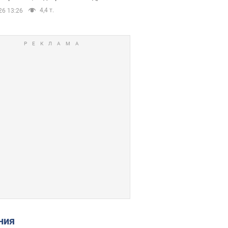
4,4 т.
26 13:26
ения