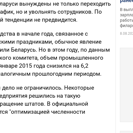
ране
ларуси вынуждены не только переходить
скол
В вып
фик, но и увольнять сотрудников. По
певи
зарпла
й тенденции не предвидится.
работ
филар
ства в начале года, связанное с
8.08.20
скими праздниками, обычное явление
 или Беларусь. Но в этом году, по данным
кого комитета, объем промышленного
январе 2015 года снизился на 6,2
аналогичным прошлогодним периодом.
 дело не ограничилось. Некоторые
дприятия решились на такую
кращение штатов. В официальной
тся "оптимизацией численности