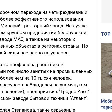
ессрочном переходе на четырехдневный
иболее эффективного использования
 Минский тракторный завод. Не лучше
гом крупном предприятии белорусской
TO
аводе МАЗ, а также на некоторых
нных объектах в регионах страны. Но
ей силы все равно не удалось.
кого профсоюза работников
ый год число занятых на промышленных
более чем на 10 тысяч человек.
х ресурсов наблюдался на упомянутом
ч человек), предприятиях "Гродно-Азот",
ском заводе бытовой техники "Атлант".
Моби
тари
лая Степанова, такие серьезные