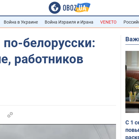
Война в Украине
Война Израиля и Ирана
VENETO
Россий
Важ
 по-белорусски:
е, работников
С 1 
повы
раск