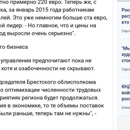
тно примерно 220 евро. Теперь же, с
а, за январь 2015 года работникам
Рос
рес
лей. Это уже немногим больше ста евро,
кто
 лидер. - Но главное, что и цены на
дик
Серг
год выросли очень серьезно".
го бизнеса
"Мы
худ
 управления предпочитают пока не
сто
отч
 хотя и озабоченности не скрывают.
Серг
рак
дседателя Брестского облисполкома
КНД
по оптимизации численности трудовых
вой
риятиях региона будет продолжаться.
рос
сев
ция в экономике, то те объемы поставок
Алек
ыли раньше, теперь там не нужны", -