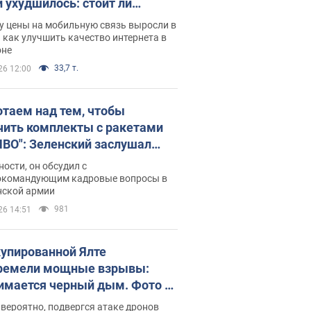
и ухудшилось: стоит ли
ваться на цены
у цены на мобильную связь выросли в
 как улучшить качество интернета в
оне
33,7 т.
26 12:00
отаем над тем, чтобы
чить комплекты с ракетами
ПВО": Зеленский заслушал
ад Драпатого и объявил о
ности, он обсудил с
х мерах
окомандующим кадровые вопросы в
нской армии
981
26 14:51
купированной Ялте
ремели мощные взрывы:
имается черный дым. Фото и
о
 вероятно, подвергся атаке дронов