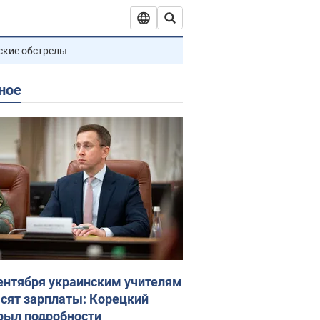
ские обстрелы
ное
сентября украинским учителям
сят зарплаты: Корецкий
рыл подробности