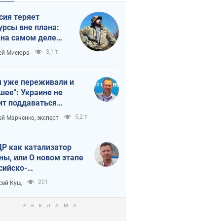
сия теряет
урсы вне плана:
 на самом деле
тует темп войны
3,1 т.
ей Мисюра
 уже переживали и
шее": Украине не
ит поддаваться
аянию из-за
5,2 т.
ей Марченко, эксперт
етного террора
Р как катализатор
ны, или О новом этапе
сийско-
ерокорейского союза
201
сей Кущ