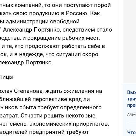
стных компаний, то они поступают порой
ужать свою продукцию в Россию. Как
вы администрации свободной
" Александр Портянко, следствием стало
одства, и сокращение рабочих мест.
 и те, кто продолжают работать себе в
ок, и в надежде, что ситуация скоро
Александр Портянко.
отицы
лая Степанова, ждать оживления на
Вых
ближайшей перспективе вряд ли
три
про
 рынков сбыта требует определенного
хок
затрат. Отчасти решить некоторые
Алек
чет смены экономических приоритетов,
оводителей предприятий требуют
Что