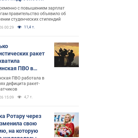
ременно с повышением зарплат
огам правительство объявило об
ении студенческих стипендий
11,4 т.
26 00:29
ько
истических ракет
хватила
инская ПВО в
: в Минобороны
нская ПВО работала в
али цифру
ях дефицита ракет-
ватчиков
4,7 т.
26 15:09
ка Ротару через
изменила свою
ию, на которую