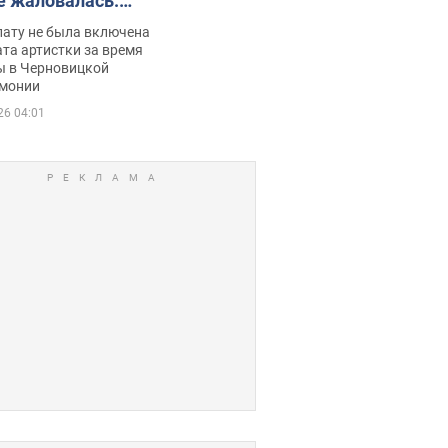
е жаловалась:
ько получала
лату не была включена
ца
та артистки за время
ы в Черновицкой
монии
26 04:01