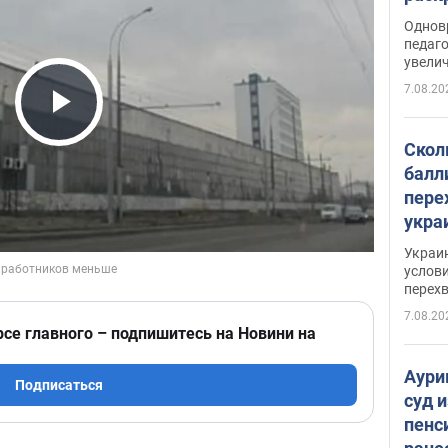
Однов
педаг
увелич
7.08.20
Play Video
Скол
балл
пере
укра
июле
Украи
назв
услови
перех
7.08.20
рсе главного – подпишитесь на Новини на
Аури
Подписаться
суд 
пенс