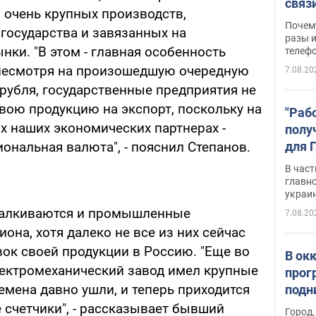
связ
 очень крупных производств,
жало
Почем
государства и завязанных на
разы и
нки. "В этом - главная особенность
телеф
 несмотря на произошедшую очередную
7.08.20
рубля, государственные предприятия не
вою продукцию на экспорт, поскольку на
"Раб
ых наших экономических партнерах -
полу
для 
ональная валюта", - пояснил Степанов.
докл
В част
новы
главн
украи
талкиваются и промышленные
7.08.20
она, хотя далеко не все из них сейчас
ок своей продукции в Россию. "Еще во
В ок
ектромеханический завод имел крупные
прог
емена давно ушли, и теперь приходится
подн
виде
 счетчики", - рассказывает бывший
Город,