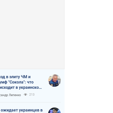
од в элиту ЧМ и
умф "Сокола": что
исходит в украинском
кее
213
сандр Липенко
 ожидает украинцев в