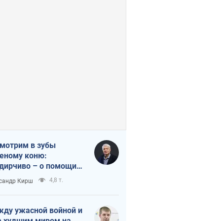
мотрим в зубы
еному коню:
дирчиво – о помощи
аине
4,8 т.
сандр Кирш
ду ужасной войной и
 худшим миром на