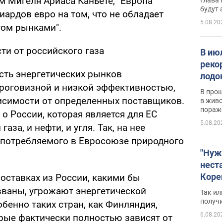
м Мигеля Ариаса Каньете, "Европа
будут
иардов евро на том, что не обладает
5.08.20
гом рынками".
ти от российского газа
В ию
реко
сть энергетических рынков
лодо
ороговизной и низкой эффективностью,
обна
В про
исимости от определенных поставщиков.
в живо
пораж
, о России, которая является для ЕС
5.08.20
за, и нефти, и угля. Так, на нее
 потребляемого в Евросоюзе природного
"Нуж
нест
Коре
оставках из России, какими бы
бизн
ваны, угрожают энергетической
Так ил
имею
получ
обенно таких стран, как Финляндия,
пом
6.08.20
орые фактически полностью зависят от