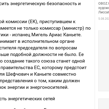
Аллы
сить энергетическую безопасность и
OBOZ.U
сына
худож
Лисса
Порт
деть
5.08.20
ой комиссии (ЕК), приступившем к
 имеется не только комиссар (министр) по
ики - испанец Мигель Ариас Каньете.
нимает в исполнительном органе
тителя председателя по вопросам
ньше подобной должности не было. Ее
то создание такого союза станет одной
 правительства ЕС, которому предстоит
аля Шефчович и Каньете совместно
представления о том, каким должен
ок энергии и энергоносителей.
ть энергетических сетей