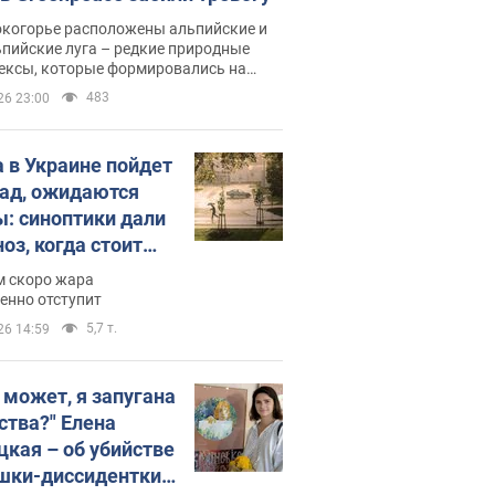
окогорье расположены альпийские и
пийские луга – редкие природные
ексы, которые формировались на
ении сотен лет
483
26 23:00
 в Украине пойдет
пад, ожидаются
ы: синоптики дали
оз, когда стоит
ать изменения
м скоро жара
ды
енно отступит
5,7 т.
26 14:59
, может, я запугана
ства?" Елена
цкая – об убийстве
шки-диссидентки