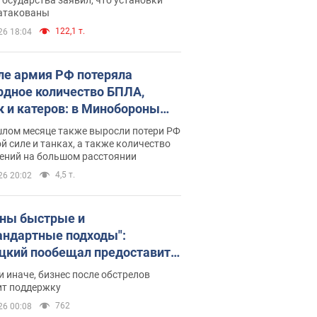
 атакованы
122,1 т.
26 18:04
ле армия РФ потеряла
рдное количество БПЛА,
к и катеров: в Минобороны
родовали статистику
шлом месяце также выросли потери РФ
й силе и танках, а также количество
ений на большом расстоянии
4,5 т.
26 20:02
ны быстрые и
андартные подходы":
цкий пообещал предоставить
есу приоритетный доступ к
и иначе, бизнес после обстрелов
щимся складским
ит поддержку
ещениям
762
26 00:08