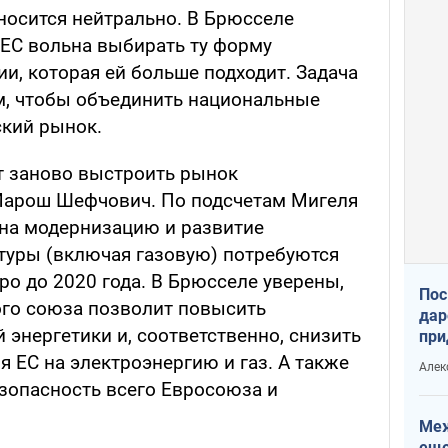
носится нейтрально. В Брюсселе
 ЕС вольна выбирать ту форму
и, которая ей больше подходит. Задача
м, чтобы объединить национальные
кий рынок.
ит заново выстроить рынок
т Марош Шефчович. По подсчетам Мигеля
 на модернизацию и развитие
туры (включая газовую) потребуются
о до 2020 года. В Брюсселе уверены,
Пос
ого союза позволит повысить
дар
энергетики и, соответственно, снизить
при
Укр
я ЕС на электроэнергию и газ. А также
Алек
зопасность всего Евросоюза и
Меж
еще