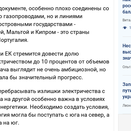
рос
 документе, особенно плохо соединены со
бал
о газопроводами, но и линиями
Вита
 островными государствами -
1
й, Мальтой и Кипром - это страны
Португалия.
Нес
выс
ки ЕК стремится довести долю
зна
тричеством до 10 процентов от объемов
Ольг
дача выглядит не очень амбициозной, но
ала бы значительный прогресс.
Зап
пут
еребрасывать излишки электричества с
укр
а на другой особенно важна в условиях
Леон
нергетики. Необходимо создать условия,
гия могла бы поступать с юга на север, а
а на юг.