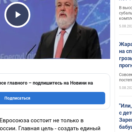
В выс
субаль
компл
Play Video
протяж
5.08.20
Жара
на с
гроз
прогн
ожид
Совсе
пого
постеп
рсе главного – подпишитесь на Новини на
5.08.20
Подписаться
"Или
с дет
Заре
Евросоюза состоит не только в
бабу
ссии. Главная цель - создать единый