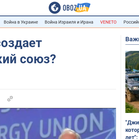
Война в Украине
Война Израиля и Ирана
VENETO
Россий
Важ
создает
кий союз?
"Джи
кото
лет":