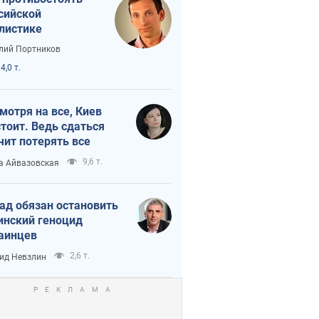
сийской
листике
лий Портников
4,0 т.
мотря на все, Киев
тоит. Ведь сдаться
чит потерять все
9,6 т.
а Айвазовская
ад обязан остановить
инский геноцид
аинцев
2,6 т.
ид Невзлин