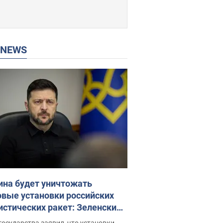
P NEWS
ина будет уничтожать
овые установки российских
истических ракет: Зеленский
ел заседание СНБО
государства заявил, что установки