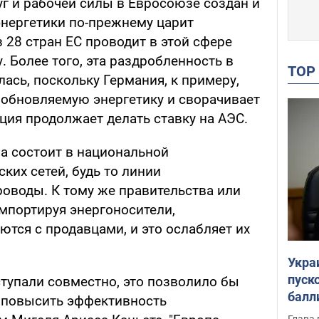
уг и рабочей силы в Евросоюзе создан и
 энергетики по-прежнему царит
 28 стран ЕС проводит в этой сфере
 Более того, эта раздробленность в
TO
ась, поскольку Германия, к примеру,
обновляемую энергетику и сворачивает
ция продолжает делать ставку на АЭС.
а состоит в национальной
ких сетей, будь то линии
роводы. К тому же правительства или
мпортируя энергоносители,
тся с продавцами, и это ослабляет их
Укра
пуск
ступали совместно, это позволило бы
балл
 повысить эффективность
пров
Глава 