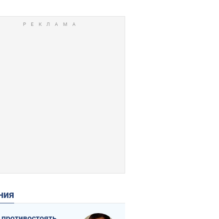
ения
 противостоять