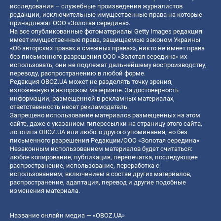
исследования – служебные произведения журналистов
редакции, исключительные имущественные права на которые
принадлежат ООО «Золотая середина».
На все опубликованные фотоматериалы Getty Images редакция
имеет имущественные права, защищаемые законом Украины
«Об авторских правах и смежных правах», никто не имеет права
без письменного разрешения ООО «Золотая середина» их
использовать, они не подлежат дальнейшему воспроизводству,
переводу, распространению в любой форме.
Редакция OBOZ.UA может не разделять точку зрения,
изложенную в авторском материале. За достоверность
информации, размещенной в рекламных материалах,
ответственность несет рекламодатель.
Запрещено использование материалов размещенных на этом
сайте, даже с указанием гиперссылки на страницу этого сайта,
логотипа OBOZ.UA или любого другого упоминания, но без
письменного разрешения Редакции/ООО «Золотая середина»
Незаконным использованием материалов будет считаться:
любое копирование, публикация, перепечатка, последующее
распространение, использование, переработка с
использованием, включением в состав других материалов,
распространение, адаптация, перевод и другие подобные
изменения материала.
Название онлайн медиа — «OBOZ.UA»