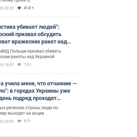
41,8 т.
26 20:20
истика убивает людей":
рский призвал обсудить
хват вражеских ракет над
иной
 МИД Польши призвал сбивать
йские ракеты над Украиной
7,4 т.
26 19:47
а учила меня, что отчаяние —
зло": в городах Украины уже
 день подряд проходят
овые митинги за
ых регионах страны люди по-
ращение Федорова. Фото и
ему выходят на акции
о
873
26 23:05