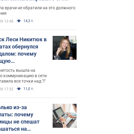
ессивном" раке
а врачи не обратили на это должного
ния
14,3 т.
26 12:46
ск Леси Никитюк в
атах обернулся
далом: почему
ущую
раведливо
нитость вышла на
йтили
ю коммуникацию в сети
тавила все точки над "i"
11,0 т.
26 17:32
олько из-за
латы: почему
инцы не спешат
ашаться на