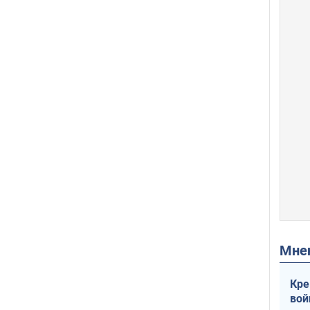
Мн
Кре
вой