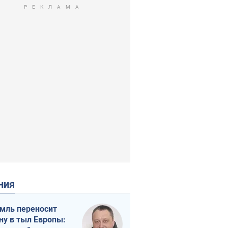
ения
мль переносит
ну в тыл Европы: