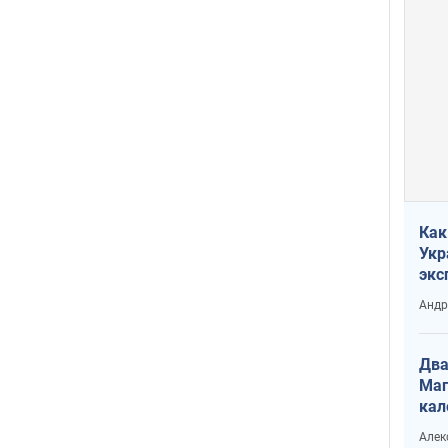
Как
Укр
экс
неф
Андр
Два
Маг
кал
Алек