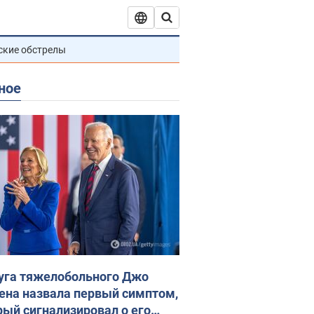
ские обстрелы
ное
уга тяжелобольного Джо
ена назвала первый симптом,
рый сигнализировал о его