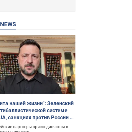
P NEWS
ита нашей жизни": Зеленский
нтибаллистической системе
JA, санкциях против России и
ержке аграриев. Видео
ейские партнеры присоединяются к
стному проекту