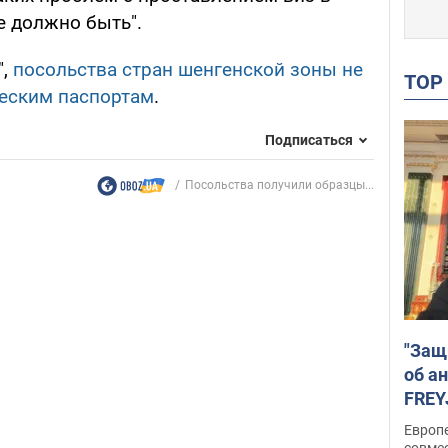
е должно быть".
",
посольства стран шенгенской зоны не
TO
еским паспортам
.
Подписаться
Посольства получили образцы...
"Защ
об а
FREY
подд
Европ
совме