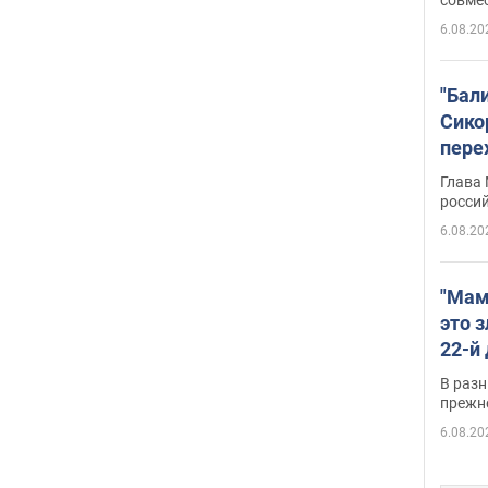
6.08.20
"Бал
Сико
пере
Укра
Глава
росси
6.08.20
"Мам
это 
22-й
масс
В разн
возв
прежн
виде
6.08.20