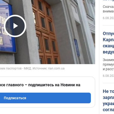
"агр
Сначал
внима
6.08.20
Play Video
Отпу
Карп
скан
вед
несп
Знаме
захе
пряму
и расс
6.08.20
рсе главного – подпишитесь на Новини на
Не т
зарп
Подписаться
укра
согл