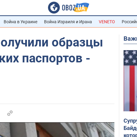
Война в Украине
Война Израиля и Ирана
VENETO
Россий
Важ
получили образцы
их паспортов -
Супр
Байд
кото