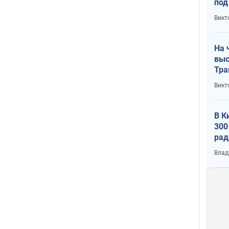
под
кри
Викт
лог
На 
выс
Тра
Викт
В К
300
рад
воп
Влад