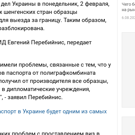
вака
дел Украины в понедельник, 2 февраля,
Чего б
на рын
ех шенгенских стран образцы
6.08.20
ля выезда за границу. Таким образом,
разблокирована.
Д Евгений Перебийнис, передает
имели проблемы, связанные с тем, что у
ов паспорта от полиграфкомбината
получил от производителя все образцы,
ы в дипломатические учреждения,
, - заявил Перебийнис.
спорт в Украине будет одним из самых
аких проблем с проставлением виз в