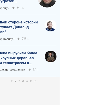
 угрозой
тическая
9,1 т.
ор Ягун
истика
чьей стороне истории
тупает Дональд
мп?
7,5 т.
ор Каспрук
иеве вырубили более
 крупных деревьев
и теплотрассы и
реки Генплану
1,1 т.
ислав Самойленко