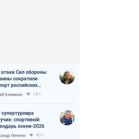
 атаки Сил обороны
аины сократили
порт российских
тепродуктов
1,8 т.
ей Клименко
 супертурнира
учих: спортивній
ендарь осени-2026
4,3 т.
сандр Липенко