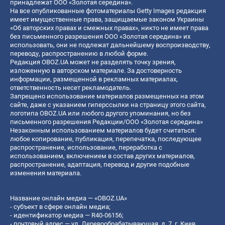
принадлежат ООО «Золотая середина».
На все опубликованные фотоматериалы Getty Images редакция
имеет имущественные права, защищаемые законом Украины
«Об авторских правах и смежных правах», никто не имеет права
без письменного разрешения ООО «Золотая середина» их
использовать, они не подлежат дальнейшему воспроизводству,
переводу, распространению в любой форме.
Редакция OBOZ.UA может не разделять точку зрения,
изложенную в авторском материале. За достоверность
информации, размещенной в рекламных материалах,
ответственность несет рекламодатель.
Запрещено использование материалов размещенных на этом
сайте, даже с указанием гиперссылки на страницу этого сайта,
логотипа OBOZ.UA или любого другого упоминания, но без
письменного разрешения Редакции/ООО «Золотая середина»
Незаконным использованием материалов будет считаться:
любое копирование, публикация, перепечатка, последующее
распространение, использование, переработка с
использованием, включением в состав других материалов,
распространение, адаптация, перевод и другие подобные
изменения материала.
Название онлайн медиа — «OBOZ.UA»
- субъект в сфере онлайн медиа;
- идентификатор медиа — R40-06156;
- почтовый адрес — ул. Деревообрабатывающая, д. 7, г. Киев,