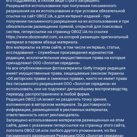
его поддоменах, в любом виде строго запрещено.
Разрешается использование при получении письменного
разрешения на их использование и при условии обязательной
ссылки на сайт OBOZ.UA, а для интернет-изданий - при
получении письменного разрешения на их использование и при
обязательном размещении прямой, открытой для поисковых
систем, гиперссылки на страницу OBOZ.UA по ссылке
https://www.obozrevatel.com
, на которой размещен оригинальный
материал в первом абзаце материала.
Все материалы на этом сайте, в том числе интервью, статьи,
исследования – служебные произведения журналистов
редакции, исключительные имущественные права на которые
принадлежат ООО «Золотая середина».
На все опубликованные фотоматериалы Getty Images редакция
имеет имущественные права, защищаемые законом Украины
«Об авторских правах и смежных правах», никто не имеет права
без письменного разрешения ООО «Золотая середина» их
использовать, они не подлежат дальнейшему воспроизводству,
переводу, распространению в любой форме.
Редакция OBOZ.UA может не разделять точку зрения,
изложенную в авторском материале. За достоверность
информации, размещенной в рекламных материалах,
ответственность несет рекламодатель.
Запрещено использование материалов размещенных на этом
сайте, даже с указанием гиперссылки на страницу этого сайта,
логотипа OBOZ.UA или любого другого упоминания, но без
письменного разрешения Редакции/ООО «Золотая середина»