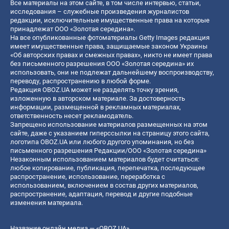
Все материалы на этом сайте, в том числе интервью, статьи,
исследования – служебные произведения журналистов
редакции, исключительные имущественные права на которые
принадлежат ООО «Золотая середина».
На все опубликованные фотоматериалы Getty Images редакция
имеет имущественные права, защищаемые законом Украины
«Об авторских правах и смежных правах», никто не имеет права
без письменного разрешения ООО «Золотая середина» их
использовать, они не подлежат дальнейшему воспроизводству,
переводу, распространению в любой форме.
Редакция OBOZ.UA может не разделять точку зрения,
изложенную в авторском материале. За достоверность
информации, размещенной в рекламных материалах,
ответственность несет рекламодатель.
Запрещено использование материалов размещенных на этом
сайте, даже с указанием гиперссылки на страницу этого сайта,
логотипа OBOZ.UA или любого другого упоминания, но без
письменного разрешения Редакции/ООО «Золотая середина»
Незаконным использованием материалов будет считаться:
любое копирование, публикация, перепечатка, последующее
распространение, использование, переработка с
использованием, включением в состав других материалов,
распространение, адаптация, перевод и другие подобные
изменения материала.
Название онлайн медиа — «OBOZ.UA»