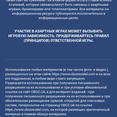
также сайт не принимает ни в какой форме оплату ставок и/иных
платежей, которые связаны/могут быть связаны с азартными
играми, букмекерами или тотализаторами. Все материалы на
информационном ресурсе публикуются исключительно в
информационных целях.
УЧАСТИЕ В АЗАРТНЫХ ИГРАХ МОЖЕТ ВЫЗЫВАТЬ
ИГРОВУЮ ЗАВИСИМОСТЬ. ПРИДЕРЖИВАЙТЕСЬ ПРАВИЛ
(ПРИНЦИПОВ) ОТВЕТСТВЕННОЙ ИГРЫ.
Использование любых материалов (в том числе фото- и видео-),
размещенных на этом сайте
https://www.obozrevatel.com
и на всех
его поддоменах, в любом виде строго запрещено.
Разрешается использование при получении письменного
разрешения на их использование и при условии обязательной
ссылки на сайт OBOZ.UA, а для интернет-изданий - при
получении письменного разрешения на их использование и при
обязательном размещении прямой, открытой для поисковых
систем, гиперссылки на страницу OBOZ.UA по ссылке
https://www.obozrevatel.com
, на которой размещен оригинальный
материал в первом абзаце материала.