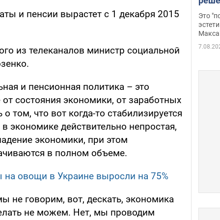
реше
росс
ты и пенсии вырастет с 1 декабря 2015
Это "
дрон
эстети
Макса
7.08.20
ного из телеканалов министр социальной
зенко.
ьная и пенсионная политика – это
от состояния экономики, от заработных
ь о том, что вот когда-то стабилизируется
 в экономике действительно непростая,
 падение экономики, при этом
чиваются в полном объеме.
ы на овощи в Украине выросли на 75%
ы не говорим, вот, дескать, экономика
елать не можем. Нет, мы проводим