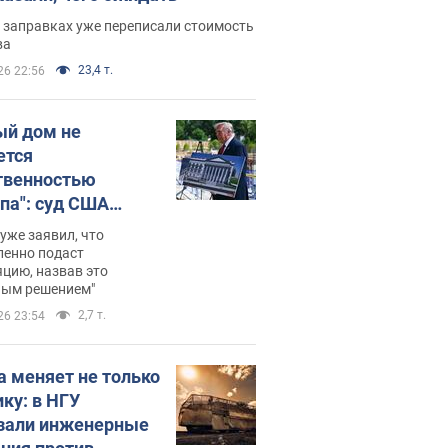
 заправках уже переписали стоимость
ва
23,4 т.
26 22:56
ый дом не
ется
твенностью
па": суд США
становил
уже заявил, что
ительство
ленно подаст
цию, назвав это
ного зала
ным решением"
мостью 400 млн
2,7 т.
26 23:54
аров
а меняет не только
ику: в НГУ
зали инженерные