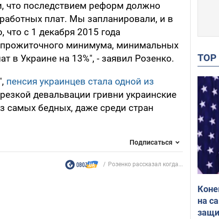
и, что последствием реформ должно
аработных плат. Мы запланировали, и в
 что с 1 декабря 2015 года
е прожиточного минимума, минимальных
TO
т в Украине на 13%", - заявил Розенко.
",
пенсия украинцев стала одной из
а резкой девальвации гривни украинские
з самых бедных, даже среди стран
Подписаться
Розенко рассказал когда...
Коне
на с
защи