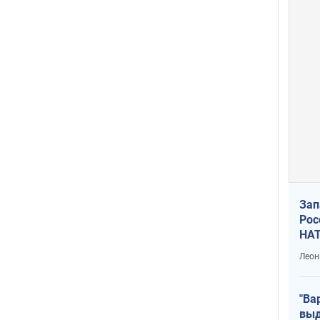
Зап
Рос
НАТ
Леон
"Ва
выд