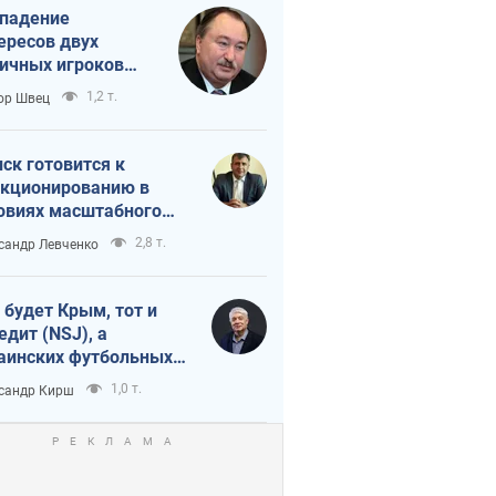
падение
ересов двух
ичных игроков
 тайный план
1,2 т.
ор Швец
мпа и Путина?
ск готовится к
кционированию в
овиях масштабного
нного кризиса
2,8 т.
сандр Левченко
 будет Крым, тот и
едит (NSJ), а
аинских футбольных
овников могут
1,0 т.
сандр Кирш
вать убийцами