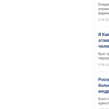
Инте
Владим
украи
виден
партне
8.08.20
В Ки
атак
чело
Враг 
терро
8.08.20
Росс
боль
медр
Всего 
единст