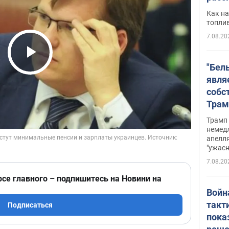
Как на
топли
7.08.20
Play Video
"Бел
явля
собс
Трам
прио
Трамп 
стро
немед
апелля
баль
"ужас
стои
7.08.20
долл
рсе главного – подпишитесь на Новини на
Войн
такт
Подписаться
пока