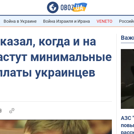
Война в Украине
Война Израиля и Ирана
VENETO
Россий
Важ
казал, когда и на
астут минимальные
платы украинцев
АЗС 
повы
расс