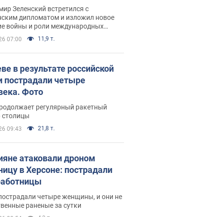
рвью с Безсмертным
ир Зеленский встретился с
нским дипломатом и изложил новое
ие войны и роли международных
ров в борьбе с Россией
11,9 т.
26 07:00
еве в результате российской
и пострадали четыре
века. Фото
продолжает регулярный ракетный
р столицы
21,8 т.
26 09:43
ияне атаковали дроном
ницу в Херсоне: пострадали
аботницы
пострадали четыре женщины, и они не
венные раненые за сутки