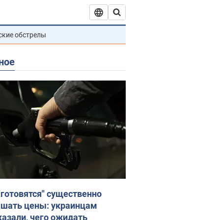
ские обстрелы
ное
"готовятся" существенно
шать цены: украинцам
казали, чего ожидать