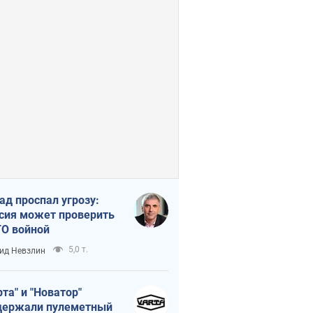
ад проспал угрозу:
сия может проверить
О войной
5,0 т.
ид Невзлин
рта" и "Новатор"
ержали пулеметный