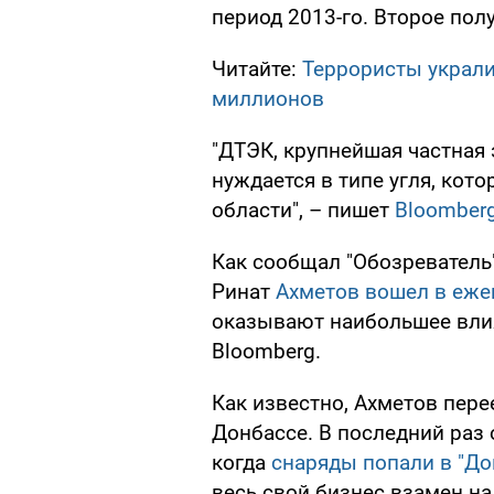
период 2013-го. Второе пол
Читайте:
Террористы украли
миллионов
"ДТЭК, крупнейшая частная
нуждается в типе угля, кот
области", – пишет
Bloomber
Как сообщал "Обозреватель"
Ринат
Ахметов вошел в еже
оказывают наибольшее вли
Bloomberg.
Как известно, Ахметов пере
Донбассе. В последний раз 
когда
снаряды попали в "До
весь свой бизнес взамен на