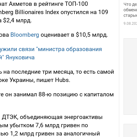
прин
ат Ахметов в рейтинге ТОП-100
Что де
обме
обмен
rg Billionaires Index опустился на 109
стары
таки
а $2,4 млрд.
9.08.20
това
Bloomberg
оценивает в $10,5 млрд.
ужили связи "министра образования
й" Януковича
на последние три месяца, то есть самой
оке Украины, пишет Hubs.
ге он занимал 88-ю позицию с капиталом
я ДТЭК, объединяющая энергоактивы
тым убытком 7,6 млрд гривен по
ью 1,2 млрд гривен за аналогичный