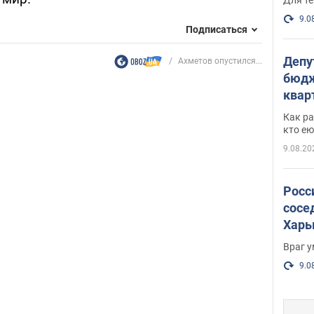
9.0
Подписаться
Депу
Ахметов опустился...
бюдж
кварт
парл
Как ра
и гд
кто ею
9.08.20
Росс
сосе
Харь
пост
Враг 
9.0