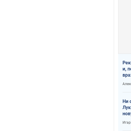
Рек
и, 
вра
Диа
Алек
тре
Ни 
Лук
нов
Игар