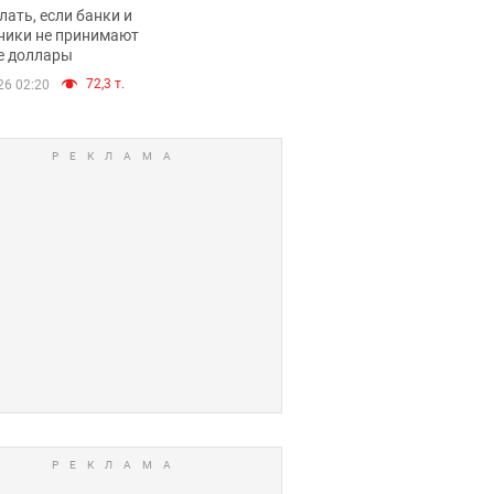
имают ли
лать, если банки и
нники и банки
ники не принимают
е доллары
е купюры
72,3 т.
26 02:20