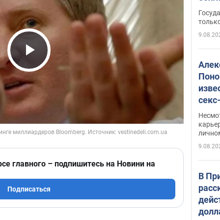
этом
Госуд
только
9.08.20
Play Video
Алек
Поно
изве
секс
как 
Несмо
карьер
лично
9.08.20
рсе главного – подпишитесь на Новини на
В Пр
расс
Подписаться
дейс
долл