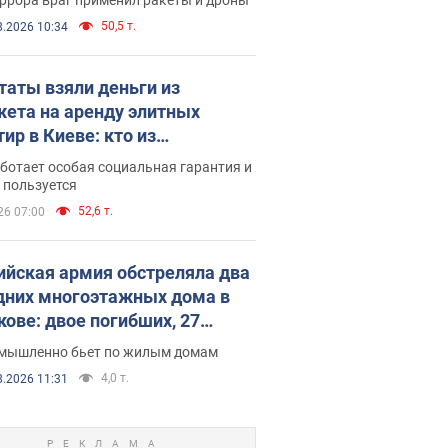
50,5 т.
8.2026 10:34
таты взяли деньги из
ета на аренду элитных
ир в Киеве: кто из
аментариев просил средства
ботает особая социальная гарантия и
е поселился
 пользуется
52,6 т.
26 07:00
ийская армия обстреляла два
дних многоэтажных дома в
кове: двое погибших, 27
радавших
умышленно бьет по жилым домам
4,0 т.
8.2026 11:31