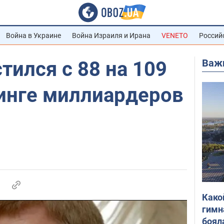
Война в Украине
Война Израиля и Ирана
VENETO
Россий
Важ
тился с 88 на 109
тинге миллиардеров
Како
гимн
боял