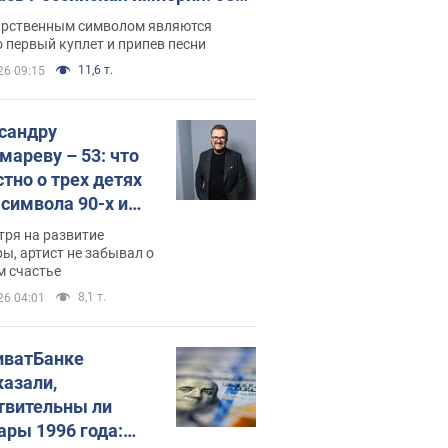
 не рассказывают в школе
арственным символом являются
 первый куплет и припев песни
11,6 т.
26 09:15
сандру
мареву – 53: что
стно о трех детях
-символа 90-х и
они выглядят
тря на развитие
ы, артист не забывал о
м счастье
8,1 т.
26 04:01
иватБанке
казали,
твительны ли
ары 1996 года: