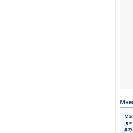
Мн
Мос
пре
др