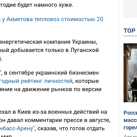
угодие будет намного хуже.
 у Ахметова тепловоз стоимостью 20
TO
 энергетическая компания Украины,
орый добывается только в Луганской
g
.
, в сентябре украинский бизнесмен
годный рейтинг личностей
, которые
яние на движение рынков по версии
ехал в Киев из-за военных действий на
Росс
он давал комментарии прессе в августе,
масс
горе
нбасс-Арену"
, сказав, что готов отдать
есть
 мир.
Для те