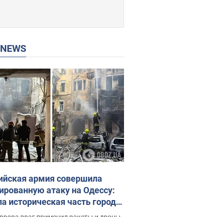
P NEWS
ийская армия совершила
ированную атаку на Одессу:
ла историческая часть города,
 пострадавшие. Фото и видео
ррора враг применил ракеты и дроны