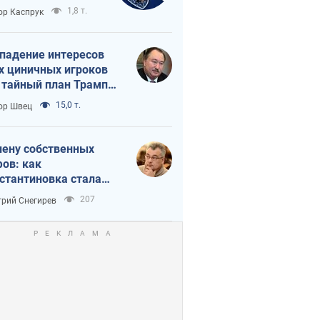
вращается в
1,8 т.
ор Каспрук
исимость России
Китая
падение интересов
х циничных игроков
 тайный план Трампа
утина?
15,0 т.
ор Швец
лену собственных
ов: как
стантиновка стала
вной идеологической
207
рий Снегирев
ушкой для российских
упантов