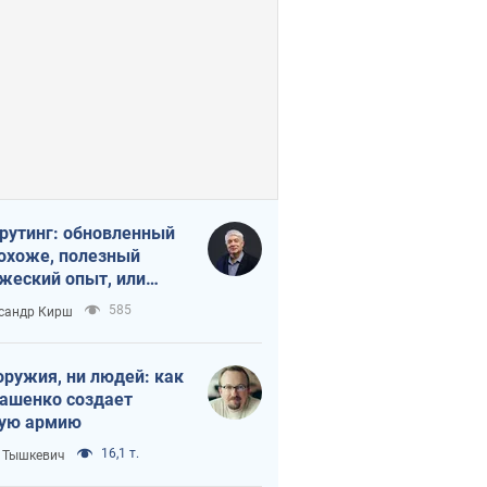
рутинг: обновленный
похоже, полезный
жеский опыт, или
лектика
585
сандр Кирш
бовательной трусости
оружия, ни людей: как
ашенко создает
ую армию
16,1 т.
 Тышкевич