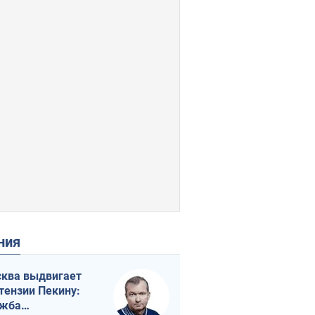
ения
ква выдвигает
тензии Пекину:
ужба