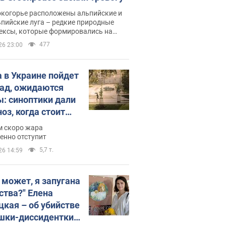
окогорье расположены альпийские и
пийские луга – редкие природные
ексы, которые формировались на
ении сотен лет
477
26 23:00
 в Украине пойдет
пад, ожидаются
ы: синоптики дали
оз, когда стоит
ать изменения
м скоро жара
ды
енно отступит
5,7 т.
26 14:59
, может, я запугана
ства?" Елена
цкая – об убийстве
шки-диссидентки