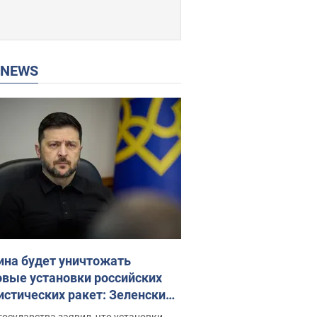
P NEWS
ина будет уничтожать
овые установки российских
истических ракет: Зеленский
ел заседание СНБО
государства заявил, что установки