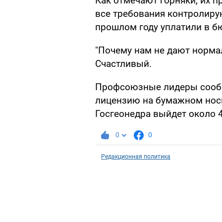
Как отмечают горняки, их п
все требования контролирую
прошлом году уплатили в б
"Почему нам не дают нормал
Счастливый.
Профсоюзные лидеры сообщи
лицензию на бумажном носи
Госгеонедра выйдет около 
0
0
Редакционная политика