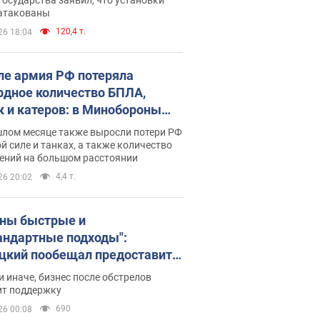
 атакованы
120,4 т.
26 18:04
ле армия РФ потеряла
рдное количество БПЛА,
к и катеров: в Минобороны
родовали статистику
шлом месяце также выросли потери РФ
й силе и танках, а также количество
ений на большом расстоянии
4,4 т.
26 20:02
ны быстрые и
андартные подходы":
цкий пообещал предоставить
есу приоритетный доступ к
и иначе, бизнес после обстрелов
щимся складским
ит поддержку
ещениям
690
26 00:08