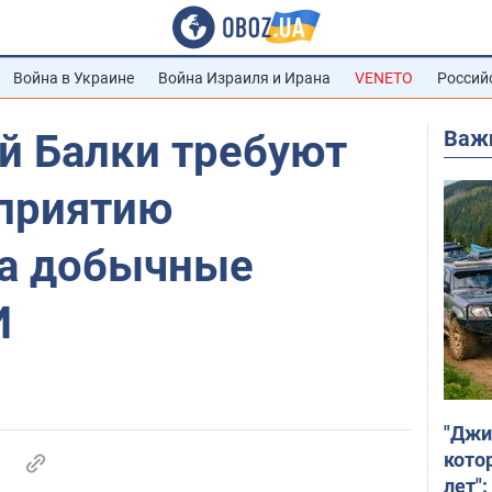
Война в Украине
Война Израиля и Ирана
VENETO
Россий
Важ
й Балки требуют
приятию
а добычные
И
"Джи
кото
лет":