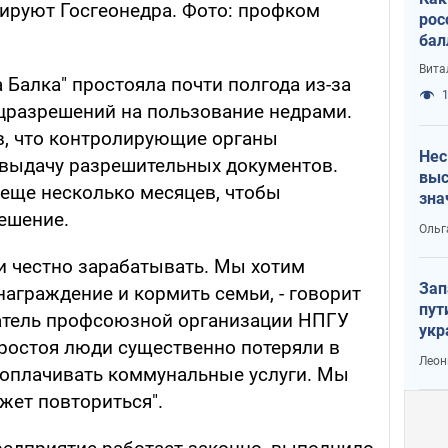
тируют Госгеонедра. Фото: профком
рос
бал
Вита
а Балка" простояла почти полгода из-за
1
цразрешений на пользование недрами.
ав, что контролирующие органы
Нес
 выдачу разрешительных документов.
выс
 еще несколько месяцев, чтобы
зна
ешение.
Ольг
и честно зарабатывать. Мы хотим
Зап
аграждение и кормить семьи, - говорит
пут
датель профсоюзной организации НПГУ
укр
 простоя люди существенно потеряли в
Леон
и оплачивать коммунальные услуги. Мы
ожет повториться".