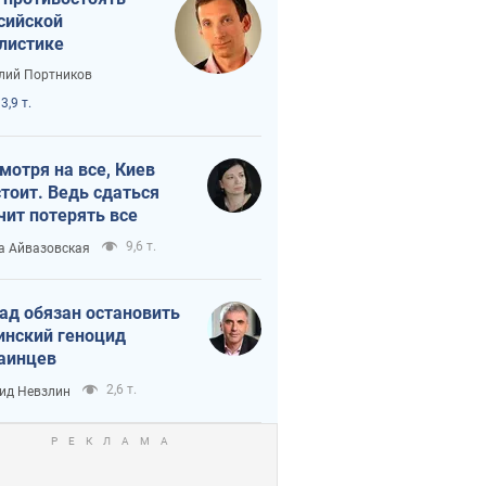
сийской
листике
лий Портников
3,9 т.
мотря на все, Киев
тоит. Ведь сдаться
чит потерять все
9,6 т.
а Айвазовская
ад обязан остановить
инский геноцид
аинцев
2,6 т.
ид Невзлин