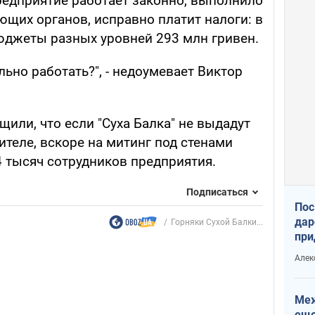
редприятие работает законно, выполнило
щих органов, исправно платит налоги: в
юджеты разных уровней 293 млн гривен.
ьно работать?", - недоумевает Виктор
ли, что если "Суха Балка" не выдадут
теле, вскоре на митинг под стенами
4 тысяч сотрудников предприятия.
Подписаться
Пос
дар
Горняки Сухой Балки...
при
Укр
Алек
Меж
еще