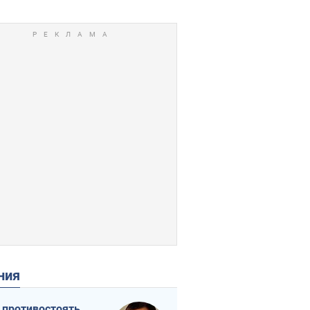
ения
 противостоять