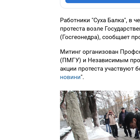
Работники "Суха Балка", в ч
протеста возле Государств
(Госгеонедра), сообщает п
Митинг организован Профс
(ПМГУ) и Независимым про
акции протеста участвуют б
новини
".