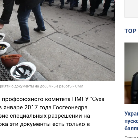
TO
ь профсоюзного комитета ПМГУ "Суха
в январе 2017 года Госгеонедра
Укра
вие специальных разрешений на
пуск
ка эти документы есть только в
балл
пров
Глава 