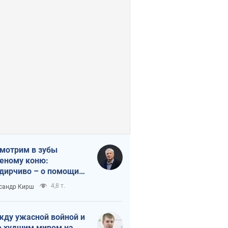
мотрим в зубы
еному коню:
дирчиво – о помощи
аине
4,8 т.
сандр Кирш
ду ужасной войной и
 худшим миром на