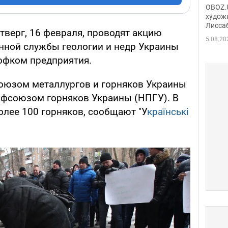
Аллы
OBOZ.U
сына
худож
Лисса
Порт
етверг, 16 февраля, проводят акцию
деть
5.08.20
енной службы геологии и недр Украины
рофком предприятия.
оюзом металлургов и горняков Украины
фсоюзом горняков Украины (НПГУ). В
олее 100 горняков, сообщают "У
країнські