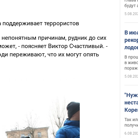
будут
5.08.20
а поддерживает террористов
В ию
о непонятным причинам, рудник до сих
реко
ожет, - поясняет Виктор Счастливый. -
лодо
ди переживают, что их могут опять
обна
В про
в живо
пораж
5.08.20
"Нуж
нест
Коре
бизн
Так ил
имею
получ
пом
6.08.20