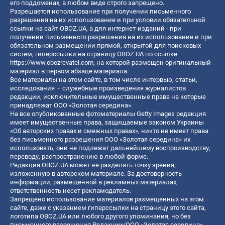
его поддоменах, в любом виде строго запрещено.
Разрешается использование при получении письменного
разрешения на их использование и при условии обязательной
ссылки на сайт OBOZ.UA, а для интернет-изданий - при
получении письменного разрешения на их использование и при
обязательном размещении прямой, открытой для поисковых
систем, гиперссылки на страницу OBOZ.UA по ссылке
https://www.obozrevatel.com
, на которой размещен оригинальный
материал в первом абзаце материала.
Все материалы на этом сайте, в том числе интервью, статьи,
исследования – служебные произведения журналистов
редакции, исключительные имущественные права на которые
принадлежат ООО «Золотая середина».
На все опубликованные фотоматериалы Getty Images редакция
имеет имущественные права, защищаемые законом Украины
«Об авторских правах и смежных правах», никто не имеет права
без письменного разрешения ООО «Золотая середина» их
использовать, они не подлежат дальнейшему воспроизводству,
переводу, распространению в любой форме.
Редакция OBOZ.UA может не разделять точку зрения,
изложенную в авторском материале. За достоверность
информации, размещенной в рекламных материалах,
ответственность несет рекламодатель.
Запрещено использование материалов размещенных на этом
сайте, даже с указанием гиперссылки на страницу этого сайта,
логотипа OBOZ.UA или любого другого упоминания, но без
письменного разрешения Редакции/ООО «Золотая середина»