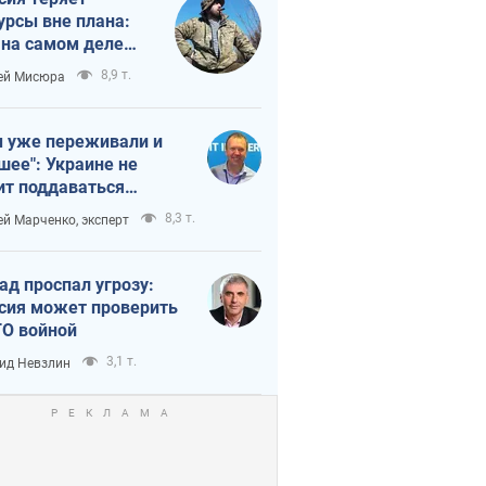
урсы вне плана:
 на самом деле
тует темп войны
8,9 т.
ей Мисюра
 уже переживали и
шее": Украине не
ит поддаваться
аянию из-за
8,3 т.
ей Марченко, эксперт
етного террора
ад проспал угрозу:
сия может проверить
О войной
3,1 т.
ид Невзлин