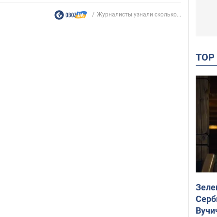
Журналисты узнали сколько...
TO
Зеле
Серб
Вучи