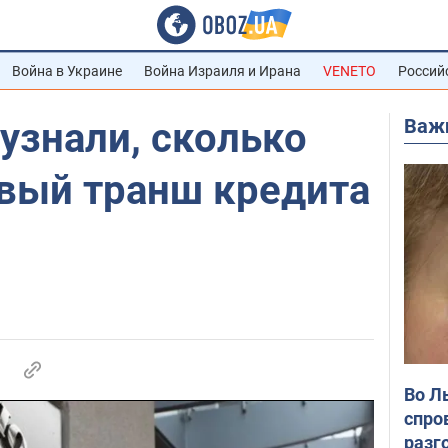
Война в Украине
Война Израиля и Ирана
VENETO
Россий
Важ
узнали, сколько
рвый транш кредита
Во Л
спро
разг