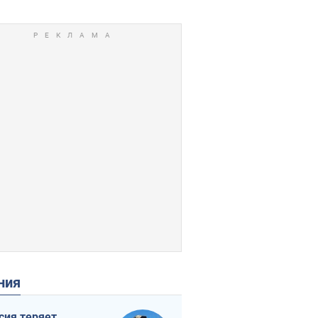
ения
сия теряет