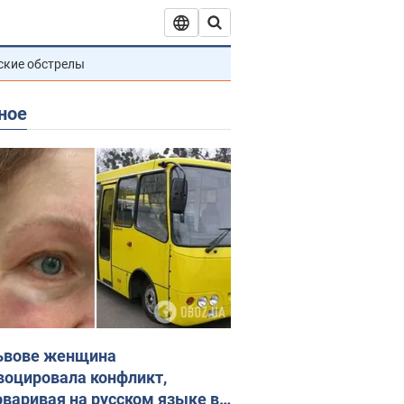
ские обстрелы
ное
ьвове женщина
воцировала конфликт,
оваривая на русском языке в