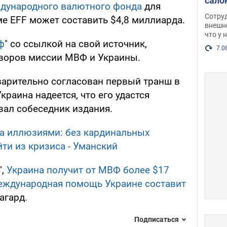
сало
дународного валютного фонда
для
оско
Сотру
е EFF может составить $4,8 миллиарда.
посл
внешн
что у 
разг
ф
" со ссылкой на свой источник,
Фото
7.0
оворов миссии МВФ и Украины.
варительно согласован первый транш в
краина надеется, что его удастся
азал собеседник издания.
а иллюзиями: без кардинальных
и из кризиса - Уманский
",
Украина получит от МВФ более $17
еждународная помощь Украине составит
агард.
Подписаться