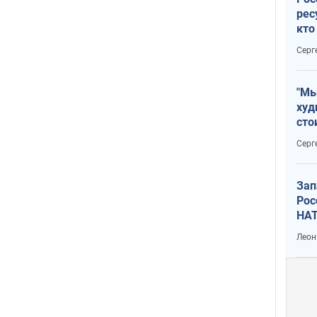
рес
кто
дик
Серг
"Мы
худ
сто
отч
Серг
рак
Зап
Рос
НАТ
Леон