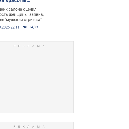
на красоты
рбил женщину
дник салона оценил
е химиотерапии,
ость женщины, заявив,
нее "мужская стрижка"
орелся скандал.
14,8 т.
8.2026 22:11