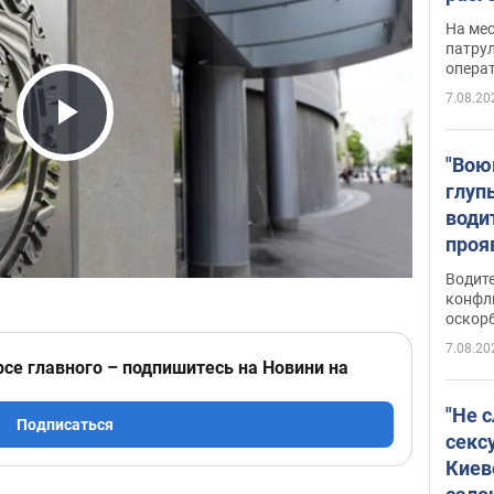
марш
На ме
адми
патрул
опера
Виде
7.08.20
Play Video
"Вою
глуп
води
проя
укра
Водите
попла
конфл
оскорб
Виде
7.08.20
рсе главного – подпишитесь на Новини на
"Не 
Подписаться
секс
Киев