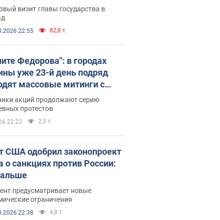
рвый визит главы государства в
ад
82,8 т.
8.2026 22:55
ните Федорова": в городах
ины уже 23-й день подряд
одят массовые митинги с
атами. Фото и видео
ники акций продолжают серию
евных протестов
2,3 т.
26 22:22
т США одобрил законопроект
а о санкциях против России:
дальше
ент предусматривает новые
мические ограничения
4,8 т.
8.2026 22:38