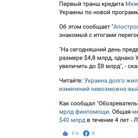
Первый транш кредита
Меж
Украины по новой программ
Об этом сообщает "
Апостро
знакомый с итогами перег
"На сегодняшний день пред
размере $4,8 млрд, однако У
увеличить до $8 млрд", - ск
Читайте:
Украина долго жил
изменений невозможно выйт
Как сообщал "Обозреватель
мрлд финпомощи
. Общая
м
$40 млрд
в течение 4 лет - Л
0
0