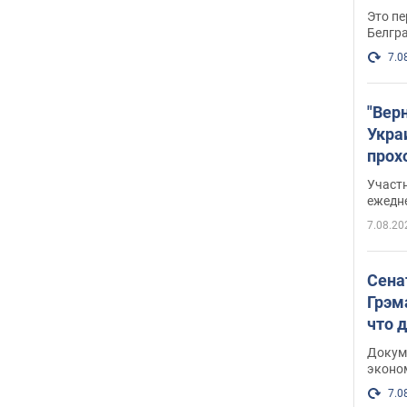
Это пе
Белгр
7.0
"Вер
Укра
прох
плак
Участ
ежедн
7.08.20
Сена
Грэм
что 
Докум
эконо
7.0