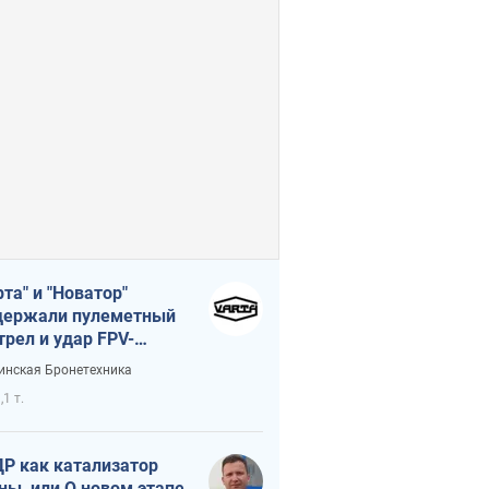
рта" и "Новатор"
ержали пулеметный
трел и удар FPV-
на, сохранив жизнь
инская Бронетехника
церу ВСУ
,1 т.
Р как катализатор
ны, или О новом этапе