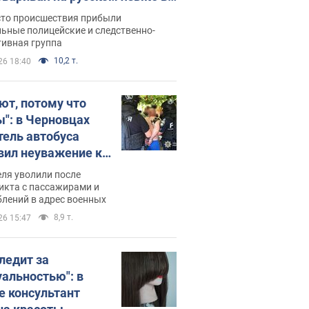
рутке: полиция составила
сто происшествия прибыли
нистративный протокол.
ьные полицейские и следственно-
тивная группа
о
10,2 т.
26 18:40
ют, потому что
ы": в Черновцах
тель автобуса
вил неуважение к
инским военным и
ля уволили после
тился за это.
икта с пассажирами и
лений в адрес военных
о
8,9 т.
26 15:47
следит за
уальностью": в
е консультант