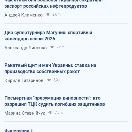
экспорт российских нефтепродуктов
Андрей Клименко
2,6 т.
Два супертурнира Магучих: спортивній
календарь осени-2026
Александр Липенко
7,6 т.
Ракетный щит и меч Украины: ставка на
производство собственных ракет
Кирилл Татаринов
3,3 т.
Посмертная "презумпция виновности": кто
разрешил ТЦК судить погибших защитников
Марина Ставнійчук
7,5 т.
Все мнения