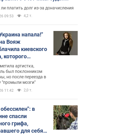
с неожиданное решение
ли платить долг из-за доначисления
4,2 т.
26 09:53
 Украина напала!"
на Вояж
блачила киевского
, которого
омбировали": он
метила артистка,
 русского не знал,
ель был поклонником
ы, но после переезда в
перь хочет
 "промыли мозги"
цида украинцев
2,0 т.
26 11:42
 обессилен": в
ине спасли
ного грифа,
авшего для себя