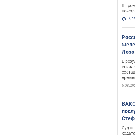
опер
В пром
пожар
6.0
Росс
желе
Лозо
есть
В рез
вокзал
состав
време
6.08.20
ВАКС
посл
Стеф
деле
Суд н
ходат