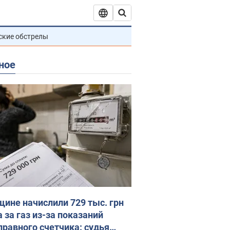
ские обстрелы
ное
ине начислили 729 тыс. грн
 за газ из-за показаний
правного счетчика: судья