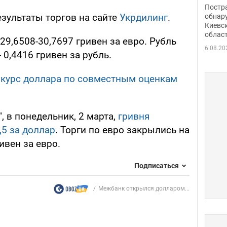
нети
Постр
Фото
зультаты торгов на сайте
Укрдилинг
.
обнар
Киевс
облас
29,6508-30,7697 гривен за евро. Рубль
6.08.20
- 0,4416 гривен за рубль.
 курс доллара по совместным оценкам
, в понедельник, 2 марта,
гривня
,5 за доллар
. Торги по евро закрылись на
ивен за евро.
Подписаться
Межбанк открылся долларом...