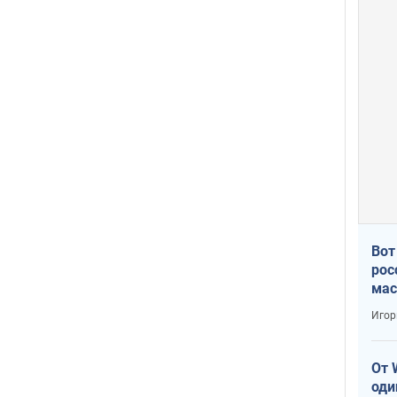
Вот
рос
мас
Игор
От 
оди