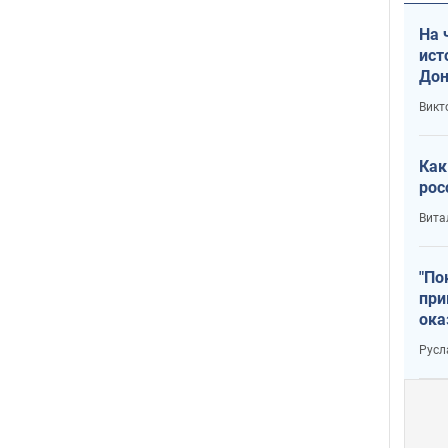
На 
ист
Дон
Викт
Как
рос
Вита
"По
при
ока
Русл