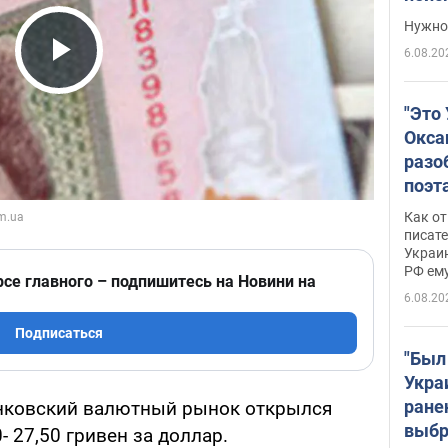
выне
Нужно 
6.08.20
Play Video
"Это
Окса
разо
поэта
"заз
Как от
даже
писат
Украин
а те
РФ ему
гено
рсе главного – подпишитесь на Новини на
6.08.20
Подписаться
"Был
Укра
ране
анковский валютный рынок открылся
выбр
- 27,50 гривен за доллар.