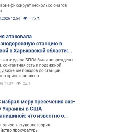
ации. Фото и видео
зоне фиксирует несколько очагов
а
17,2 т.
8.2026 12:54
ия атаковала
знодорожную станцию в
вой в Харьковской области:
 погибшие и раненые
ультате удара БПЛА были повреждены
, контактная сеть и подвижной
; движение поездов до станции
нно приостановлено
2,2 т.
26 11:57
 избрал меру пресечения экс-
у Украины в США
анишиной: что известно о
е полностью удовлетворил
айство прокуратуры