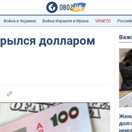
Война в Украине
Война Израиля и Ирана
VENETO
Россий
Важ
рылся долларом
Женщ
долга
неис