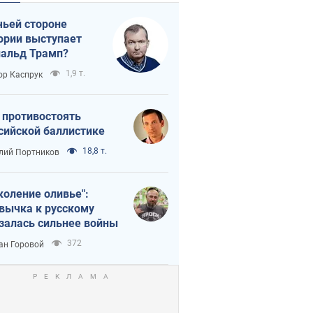
чьей стороне
ории выступает
альд Трамп?
1,9 т.
ор Каспрук
 противостоять
сийской баллистике
18,8 т.
лий Портников
коление оливье":
вычка к русскому
залась сильнее войны
372
ан Горовой