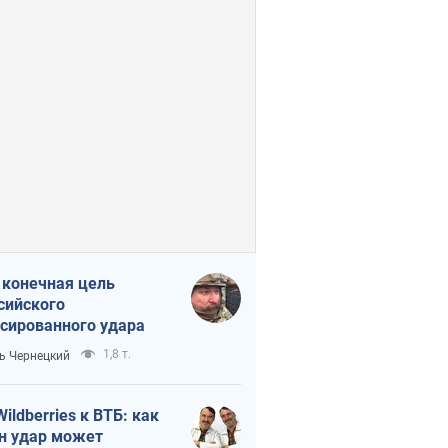
 конечная цель
сийского
сированного удара
1,8 т.
ь Чернецкий
Wildberries к ВТБ: как
н удар может