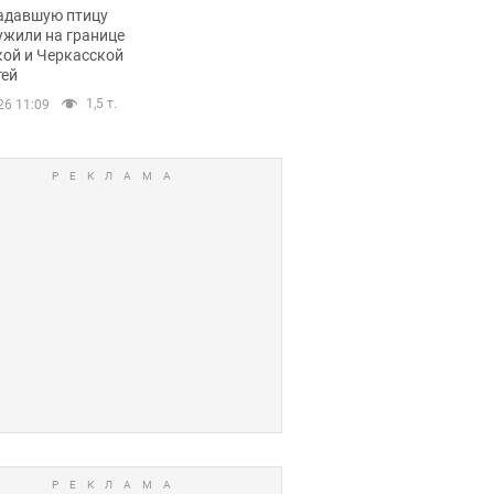
пичный маршрут.
адавшую птицу
ужили на границе
кой и Черкасской
тей
1,5 т.
26 11:09