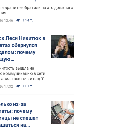
ессивном" раке
а врачи не обратили на это должного
ния
14,4 т.
26 12:46
ск Леси Никитюк в
атах обернулся
далом: почему
ущую
раведливо
нитость вышла на
йтили
ю коммуникацию в сети
тавила все точки над "i"
11,1 т.
26 17:32
олько из-за
латы: почему
инцы не спешат
ашаться на