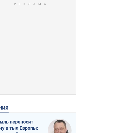
ения
мль переносит
ну в тыл Европы: