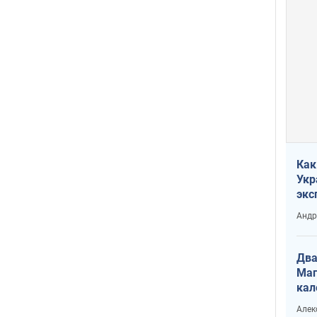
Как
Укр
экс
неф
Андр
Два
Маг
кал
Алек