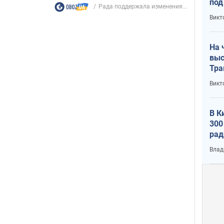
под
Рада поддержала изменения...
кри
Викт
лог
На 
выс
Тра
Викт
В К
300
рад
воп
Влад