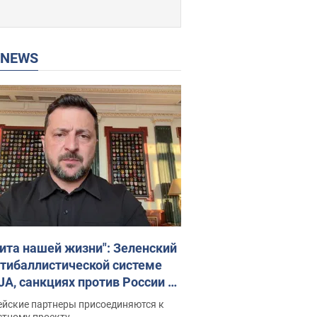
P NEWS
ита нашей жизни": Зеленский
нтибаллистической системе
JA, санкциях против России и
ержке аграриев. Видео
ейские партнеры присоединяются к
стному проекту