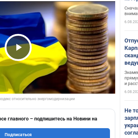
"агр
Сначал
внима
6.08.20
Отпу
Карп
скан
Play Video
вед
несп
Знаме
захе
пряму
и расс
6.08.20
Не т
зарп
рсе главного – подпишитесь на Новини на
укра
согл
Подписаться