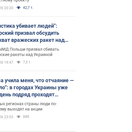
42,7 т.
26 20:20
истика убивает людей":
рский призвал обсудить
хват вражеских ракет над
иной
 МИД Польши призвал сбивать
йские ракеты над Украиной
7,5 т.
26 19:47
а учила меня, что отчаяние —
зло": в городах Украины уже
 день подряд проходят
овые митинги за
ых регионах страны люди по-
ращение Федорова. Фото и
ему выходят на акции
о
888
26 23:05