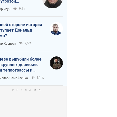
 угрозой
тическая
9,1 т.
ор Ягун
истика
чьей стороне истории
тупает Дональд
мп?
7,5 т.
ор Каспрук
иеве вырубили более
 крупных деревьев
и теплотрассы и
реки Генплану
1,1 т.
ислав Самойленко