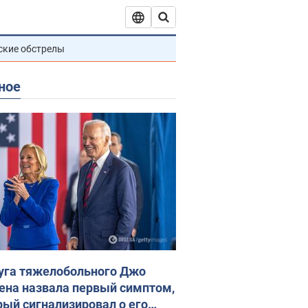
ские обстрелы
ное
уга тяжелобольного Джо
ена назвала первый симптом,
рый сигнализировал о его