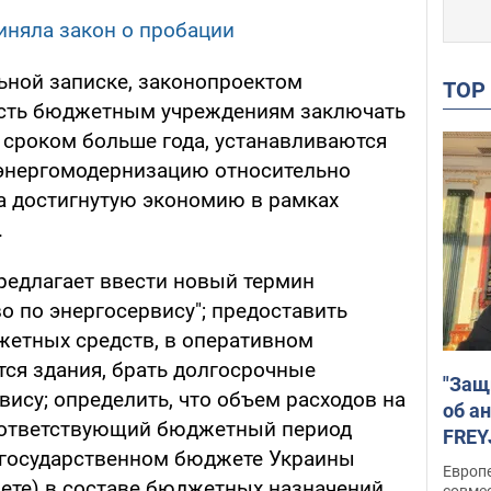
иняла закон о пробации
льной записке, законопроектом
TO
сть бюджетным учреждениям заключать
сроком больше года, устанавливаются
 энергомодернизацию относительно
а достигнутую экономию в рамках
.
предлагает ввести новый термин
о по энергосервису"; предоставить
етных средств, в оперативном
тся здания, брать долгосрочные
"Защ
вису; определить, что объем расходов на
об а
соответствующий бюджетный период
FREY
 государственном бюджете Украины
подд
Европ
ете) в составе бюджетных назначений
совме