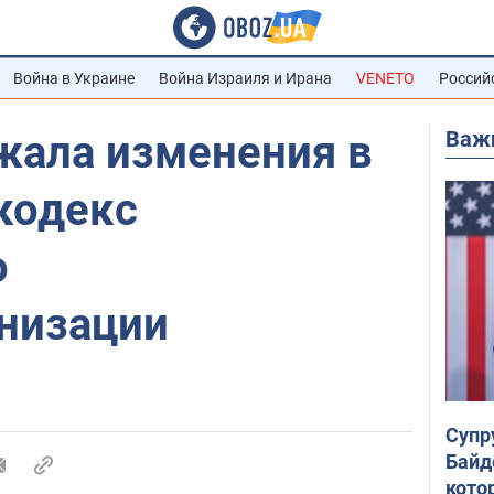
Война в Украине
Война Израиля и Ирана
VENETO
Россий
Важ
жала изменения в
кодекс
о
низации
Супр
Байд
кото