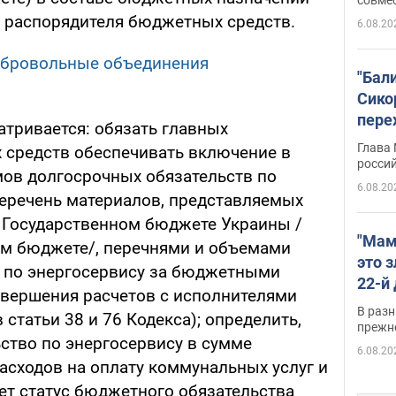
 распорядителя бюджетных средств.
6.08.20
обровольные объединения
"Бал
Сико
пере
тривается: обязать главных
Укра
Глава
 средств обеспечивать включение в
росси
ов долгосрочных обязательств по
6.08.20
перечень материалов, представляемых
о Государственном бюджете Украины /
"Мам
ом бюджете/, перечнями и объемами
это 
 по энергосервису за бюджетными
22-й
вершения расчетов с исполнителями
масс
В разн
статьи 38 и 76 Кодекса); определить,
возв
прежн
ство по энергосервису в сумме
виде
6.08.20
асходов на оплату коммунальных услуг и
ет статус бюджетного обязательства