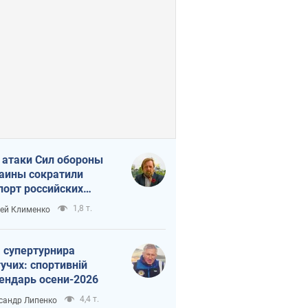
 атаки Сил обороны
аины сократили
порт российских
тепродуктов
1,8 т.
ей Клименко
 супертурнира
учих: спортивній
ендарь осени-2026
4,4 т.
сандр Липенко