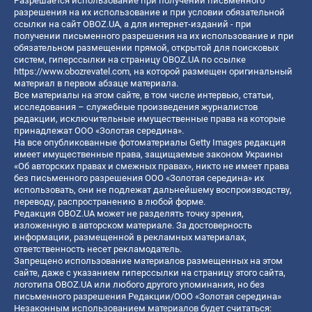
Разрешается использование при получении письменного
разрешения на их использование и при условии обязательной
ссылки на сайт OBOZ.UA, а для интернет-изданий - при
получении письменного разрешения на их использование и при
обязательном размещении прямой, открытой для поисковых
систем, гиперссылки на страницу OBOZ.UA по ссылке
https://www.obozrevatel.com
, на которой размещен оригинальный
материал в первом абзаце материала.
Все материалы на этом сайте, в том числе интервью, статьи,
исследования – служебные произведения журналистов
редакции, исключительные имущественные права на которые
принадлежат ООО «Золотая середина».
На все опубликованные фотоматериалы Getty Images редакция
имеет имущественные права, защищаемые законом Украины
«Об авторских правах и смежных правах», никто не имеет права
без письменного разрешения ООО «Золотая середина» их
использовать, они не подлежат дальнейшему воспроизводству,
переводу, распространению в любой форме.
Редакция OBOZ.UA может не разделять точку зрения,
изложенную в авторском материале. За достоверность
информации, размещенной в рекламных материалах,
ответственность несет рекламодатель.
Запрещено использование материалов размещенных на этом
сайте, даже с указанием гиперссылки на страницу этого сайта,
логотипа OBOZ.UA или любого другого упоминания, но без
письменного разрешения Редакции/ООО «Золотая середина»
Незаконным использованием материалов будет считаться: