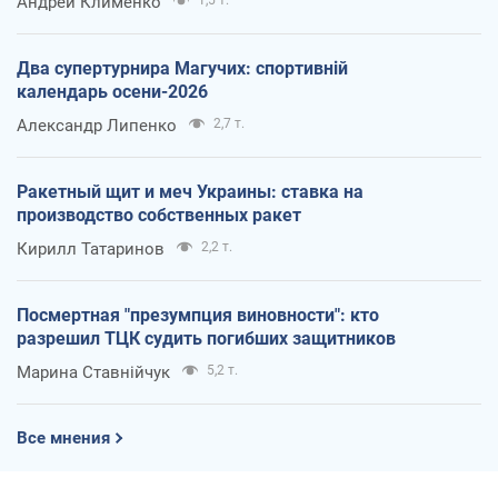
Андрей Клименко
Два супертурнира Магучих: спортивній
календарь осени-2026
Александр Липенко
2,7 т.
Ракетный щит и меч Украины: ставка на
производство собственных ракет
Кирилл Татаринов
2,2 т.
Посмертная "презумпция виновности": кто
разрешил ТЦК судить погибших защитников
Марина Ставнійчук
5,2 т.
Все мнения