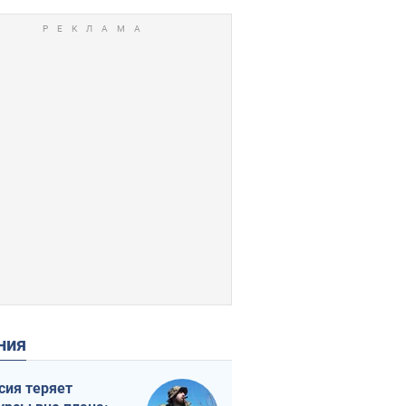
ения
сия теряет