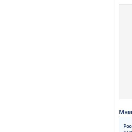
Мн
Рос