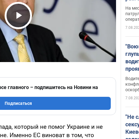
марш
На ме
адми
патрул
опера
Виде
Play Video
7.08.20
"Вою
глуп
води
проя
укра
Водите
попла
конфл
рсе главного – подпишитесь на Новини на
оскорб
Виде
7.08.20
Подписаться
"Не 
секс
пада, который не помог Украине и не
Киев
е. Именно ЕС виноват в том, что