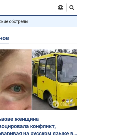
ские обстрелы
ное
ьвове женщина
воцировала конфликт,
оваривая на русском языке в