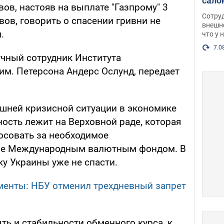
сало
вов, настояв на выплате "Газпрому" 3
оско
Сотру
вов, говорить о спасении гривни не
посл
внешн
.
что у 
разг
Фото
7.0
учный сотрудник Института
м. Петерсона Андерс Ослунд, передает
шней кризисной ситуации в экономике
ость лежит на Верховной раде, которая
осовать за необходимое
мое Международным валютным фондом. В
у Украины уже не спасти.
менты: НБУ отменил трехдневный запрет
ыть и стабильности обменного курса, к