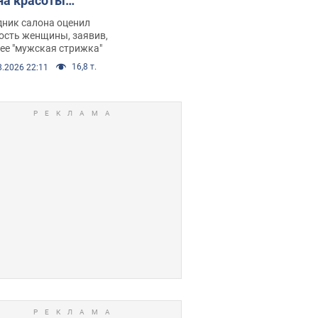
на красоты
рбил женщину
дник салона оценил
е химиотерапии,
ость женщины, заявив,
нее "мужская стрижка"
орелся скандал.
16,8 т.
8.2026 22:11