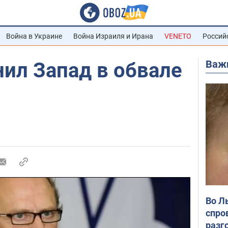
Война в Украине
Война Израиля и Ирана
VENETO
Россий
Важ
ил Запад в обвале
Во Л
спро
разг