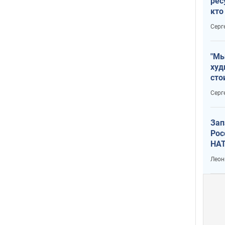
рес
кто
дик
Серг
"Мы
худ
сто
отч
Серг
рак
Зап
Рос
НАТ
Леон