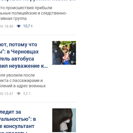
рутке: полиция составила
сто происшествия прибыли
нистративный протокол.
ьные полицейские и следственно-
тивная группа
о
10,7 т.
26 18:40
ют, потому что
ы": в Черновцах
тель автобуса
вил неуважение к
инским военным и
ля уволили после
тился за это.
икта с пассажирами и
лений в адрес военных
о
9,2 т.
26 15:47
следит за
уальностью": в
е консультант