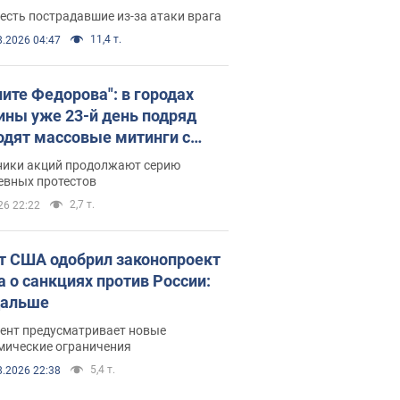
есть пострадавшие из-за атаки врага
11,4 т.
8.2026 04:47
ните Федорова": в городах
ины уже 23-й день подряд
одят массовые митинги с
атами. Фото и видео
ники акций продолжают серию
евных протестов
2,7 т.
26 22:22
т США одобрил законопроект
а о санкциях против России:
дальше
ент предусматривает новые
мические ограничения
5,4 т.
8.2026 22:38