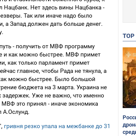
 Нацбанк. Нет здесь вины Нацбанка -
езверы. Так или иначе надо было
, а Запад должен дать больше денег.
у.
TO
путь - получить от МВФ программу
е и как можно быстрее. МВФ примет
и, как только парламент примет
йчас главное, чтобы Рада не тянула, а
как можно быстрее. Было большой
рение бюджета на 3 марта. Украина не
 задержек. Уже не важно, что именно
 МВФ это принял - иначе экономика
л А.Ослунд.
Росс
дрон
",
гривня резко упала на межбанке до 31
сред