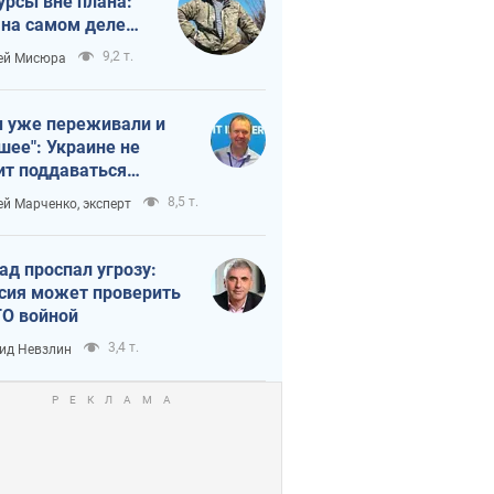
урсы вне плана:
 на самом деле
тует темп войны
9,2 т.
ей Мисюра
 уже переживали и
шее": Украине не
ит поддаваться
аянию из-за
8,5 т.
ей Марченко, эксперт
етного террора
ад проспал угрозу:
сия может проверить
О войной
3,4 т.
ид Невзлин