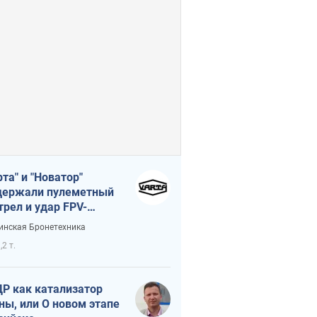
рта" и "Новатор"
ержали пулеметный
трел и удар FPV-
на, сохранив жизнь
инская Бронетехника
церу ВСУ
,2 т.
Р как катализатор
ны, или О новом этапе