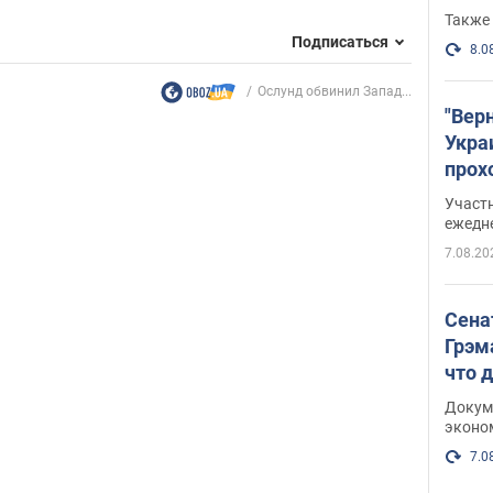
Также 
Подписаться
8.0
Ослунд обвинил Запад...
"Вер
Укра
прох
плак
Участ
ежедн
7.08.20
Сена
Грэм
что 
Докум
эконо
7.0