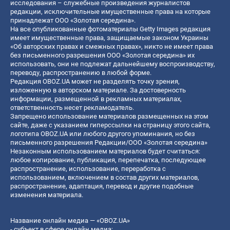
исследования – служебные произведения журналистов
редакции, исключительные имущественные права на которые
принадлежат ООО «Золотая середина».
На все опубликованные фотоматериалы Getty Images редакция
имеет имущественные права, защищаемые законом Украины
«Об авторских правах и смежных правах», никто не имеет права
без письменного разрешения ООО «Золотая середина» их
использовать, они не подлежат дальнейшему воспроизводству,
переводу, распространению в любой форме.
Редакция OBOZ.UA может не разделять точку зрения,
изложенную в авторском материале. За достоверность
информации, размещенной в рекламных материалах,
ответственность несет рекламодатель.
Запрещено использование материалов размещенных на этом
сайте, даже с указанием гиперссылки на страницу этого сайта,
логотипа OBOZ.UA или любого другого упоминания, но без
письменного разрешения Редакции/ООО «Золотая середина»
Незаконным использованием материалов будет считаться:
любое копирование, публикация, перепечатка, последующее
распространение, использование, переработка с
использованием, включением в состав других материалов,
распространение, адаптация, перевод и другие подобные
изменения материала.
Название онлайн медиа — «OBOZ.UA»
- субъект в сфере онлайн медиа;