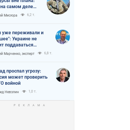
урсы вне плана:
 на самом деле
тует темп войны
6,2 т.
ей Мисюра
 уже переживали и
шее": Украине не
ит поддаваться
аянию из-за
6,8 т.
ей Марченко, эксперт
етного террора
ад проспал угрозу:
сия может проверить
О войной
1,0 т.
ид Невзлин