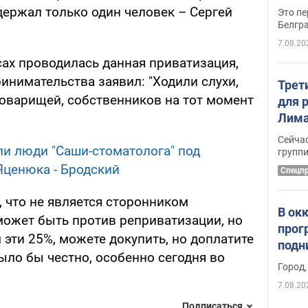
держал только один человек – Сергей
Это пе
Белгр
7.08.20
есах проводилась данная приватизация,
инимательства заявил: "Ходили слухи,
Трет
товарищей, собственников на тот момент
для 
Лима
крит
Сейчас
и люди "Саши-стоматолога" под
удал
групп
Яценюка - Бродский
Спецп
 что не является сторонником
В ок
может быть против реприватизации, но
прог
ам эти 25%, можете докупить, но доплатите
подн
ыло бы честно, особенно сегодня во
виде
Город,
7.08.20
Подписаться