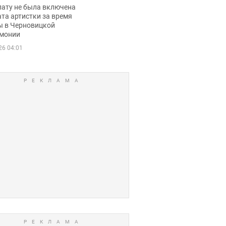
ько получала
лату не была включена
ца
та артистки за время
ы в Черновицкой
монии
26 04:01