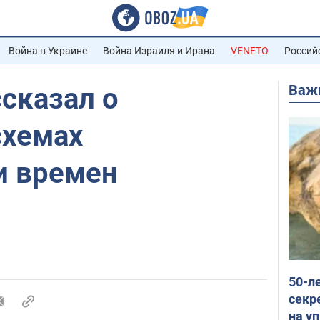
Война в Украине
Война Израиля и Ирана
VENETO
Россий
Важ
сказал о
схемах
и времен
50-л
секр
на уп