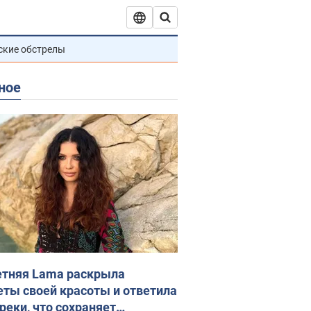
ские обстрелы
ное
етняя Lama раскрыла
еты своей красоты и ответила
реки, что сохраняет