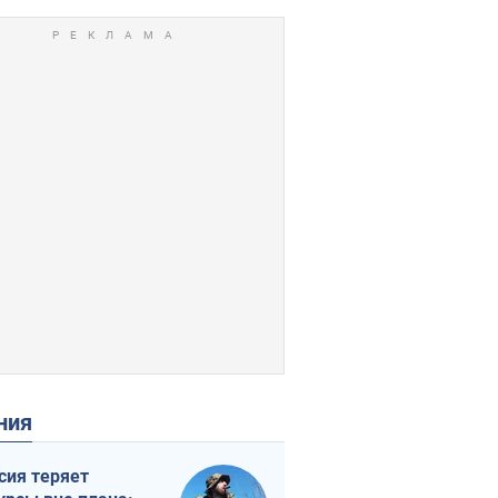
ения
сия теряет