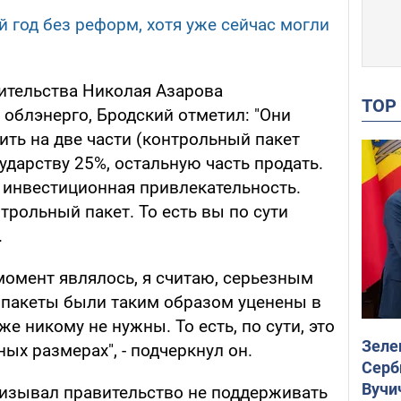
 год без реформ, хотя уже сейчас могли
ительства Николая Азарова
TO
 облэнерго, Бродский отметил: "Они
ть на две части (контрольный пакет
сударству 25%, остальную часть продать.
я инвестиционная привлекательность.
трольный пакет. То есть вы по сути
.
момент являлось, я считаю, серьезным
о пакеты были таким образом уценены в
же никому не нужны. То есть, по сути, это
Зеле
ых размерах", - подчеркнул он.
Серб
Вучи
ризывал правительство не поддерживать