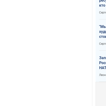
рес
кто
дик
Серг
"Мы
худ
сто
отч
Серг
рак
Зап
Рос
НАТ
Леон