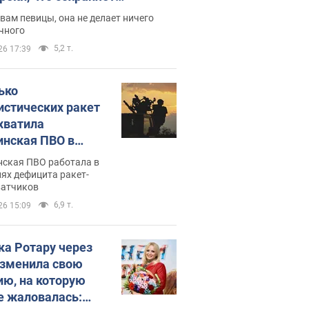
дость, ведь у нее нет детей
вам певицы, она не делает ничего
чного
5,2 т.
26 17:39
ько
истических ракет
хватила
инская ПВО в
: в Минобороны
нская ПВО работала в
али цифру
ях дефицита ракет-
ватчиков
6,9 т.
26 15:09
ка Ротару через
изменила свою
ию, на которую
е жаловалась: