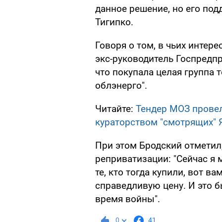
данное решение, но его под
Тигипко.
Говоря о том, в чьих интер
экс-руководитель Госпредпр
что покупала целая группа 
облэнерго".
Читайте:
Тендер МОЗ провел
кураторством "смотрящих" 
При этом Бродский отметил,
реприватизации: "Сейчас я 
те, кто тогда купили, вот в
справедливую цену. И это б
время войны".
0
41