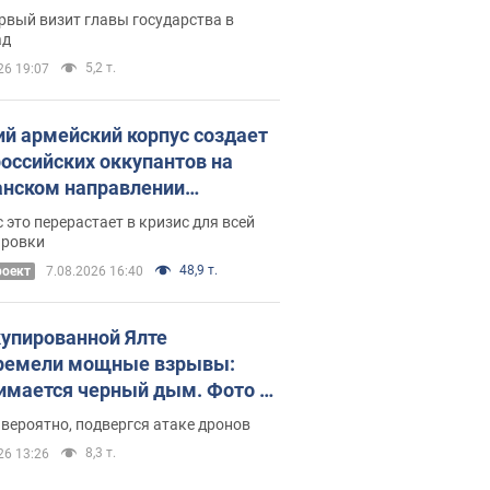
рвый визит главы государства в
ад
5,2 т.
26 19:07
ий армейский корпус создает
российских оккупантов на
нском направлении
ический дискомфорт: как это
 это перерастает в кризис для всей
ось
ировки
48,9 т.
роект
7.08.2026 16:40
купированной Ялте
ремели мощные взрывы:
имается черный дым. Фото и
о
 вероятно, подвергся атаке дронов
8,3 т.
26 13:26