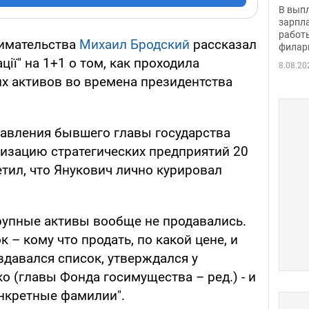
скол
В вып
певи
зарпла
работ
имательства
Михаил Бродский
рассказал
филар
ції" на 1+1 о том, как проходила
8.08.20
их активов во времена президентства
равления бывшего главы государства
тизацию стратегических предприятий 20
тил, что Янукович лично курировал
рупные активы вообще не продавались.
 – кому что продать, по какой цене, и
здавался список, утверждался у
о (главы Фонда госимущества – ред.) - и
нкретные фамилии".