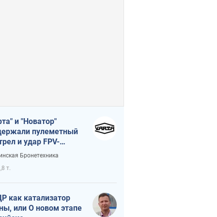
рта" и "Новатор"
ержали пулеметный
трел и удар FPV-
на, сохранив жизнь
инская Бронетехника
церу ВСУ
,8 т.
Р как катализатор
ны, или О новом этапе