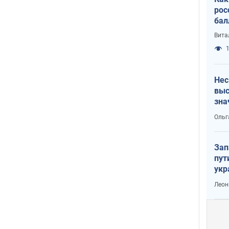
рос
бал
Вита
1
Нес
выс
зна
Ольг
Зап
пут
укр
Леон