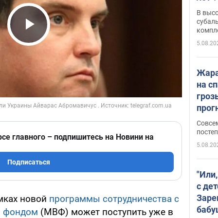
В выс
субаль
компл
Play Video
протяж
5.08.20
Жара
на с
гроз
прогн
ожид
Совсе
пого
постеп
рсе главного – подпишитесь на Новини на
5.08.20
Подписаться
"Или
с дет
Заре
мках новой
программы сотрудничества с
бабу
 фондом
(МВФ) может поступить уже в