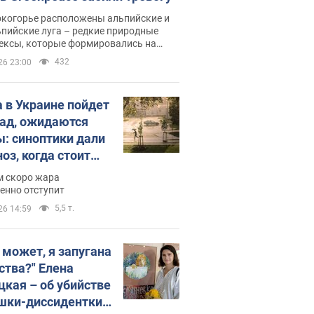
окогорье расположены альпийские и
пийские луга – редкие природные
ексы, которые формировались на
ении сотен лет
432
26 23:00
 в Украине пойдет
пад, ожидаются
ы: синоптики дали
оз, когда стоит
ать изменения
м скоро жара
ды
енно отступит
5,5 т.
26 14:59
, может, я запугана
ства?" Елена
цкая – об убийстве
шки-диссидентки