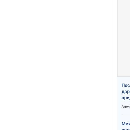
Пос
дар
при
Укр
Алек
Меж
еще