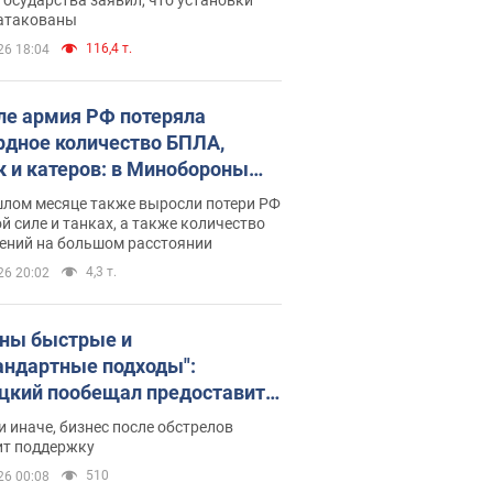
 атакованы
116,4 т.
26 18:04
ле армия РФ потеряла
рдное количество БПЛА,
к и катеров: в Минобороны
родовали статистику
шлом месяце также выросли потери РФ
й силе и танках, а также количество
ений на большом расстоянии
4,3 т.
26 20:02
ны быстрые и
андартные подходы":
цкий пообещал предоставить
есу приоритетный доступ к
и иначе, бизнес после обстрелов
щимся складским
ит поддержку
ещениям
510
26 00:08