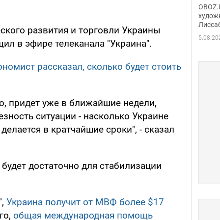
Аллы
OBOZ.U
сына
худож
Лисса
Порт
ского развития и торговли Украины
деть
5.08.20
ил в эфире телеканала "Украина".
ономист рассказал, сколько будет стоить
о, придет уже в ближайшие недели,
езность ситуации - насколько Украине
делается в кратчайшие сроки", - сказал
в будет достаточно для стабилизации
",
Украина получит от МВФ более $17
го,
общая международная помощь