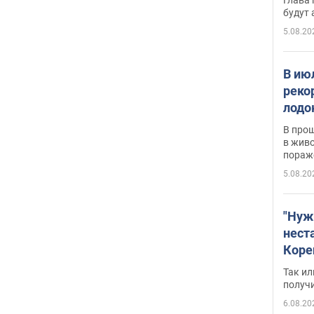
будут
5.08.20
В ию
реко
лодо
обна
В про
в живо
пораж
5.08.20
"Нуж
нест
Коре
бизн
Так ил
имею
получ
пом
6.08.20