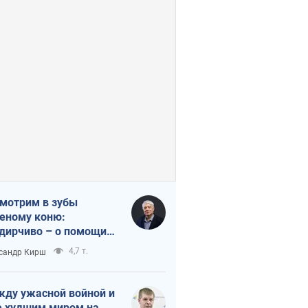
мотрим в зубы
еному коню:
дирчиво – о помощи
аине
4,7 т.
сандр Кирш
ду ужасной войной и
 худшим миром на