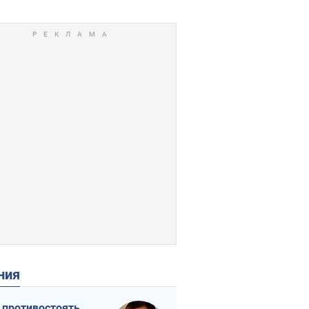
ения
 противостоять