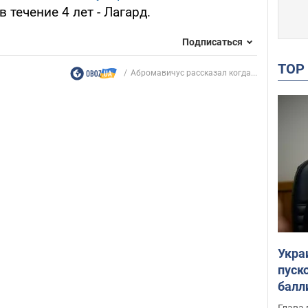
в течение 4 лет - Лагард.
Подписаться
TO
Абромавичус рассказал когда...
Укра
пуск
балл
пров
Глава 