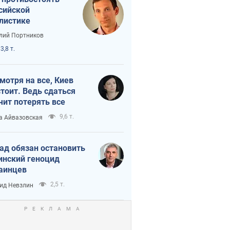
сийской
листике
лий Портников
3,8 т.
мотря на все, Киев
тоит. Ведь сдаться
чит потерять все
9,6 т.
а Айвазовская
ад обязан остановить
инский геноцид
аинцев
2,5 т.
ид Невзлин