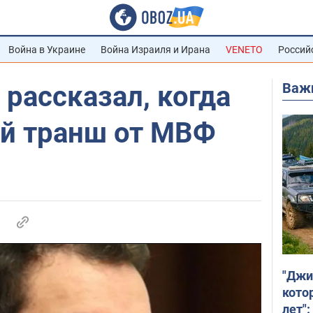
Война в Украине
Война Израиля и Ирана
VENETO
Россий
Важ
рассказал, когда
й транш от МВФ
"Джи
кото
лет":