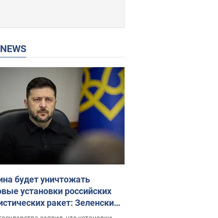
P NEWS
ина будет уничтожать
овые установки российских
истических ракет: Зеленский
ел заседание СНБО
государства заявил, что установки