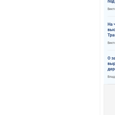
под
кри
Викт
лог
На 
выс
Тра
Викт
О з
выр
дер
что
Влад
Тер