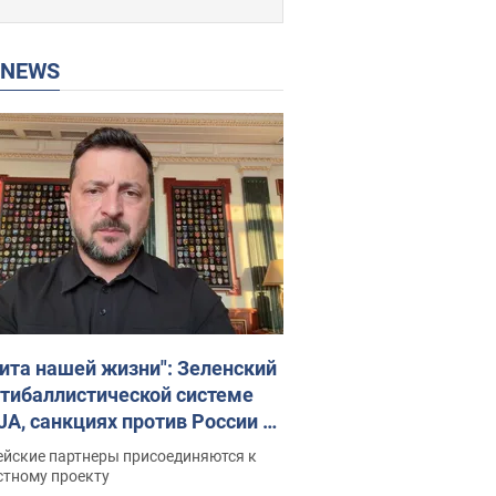
P NEWS
ита нашей жизни": Зеленский
нтибаллистической системе
JA, санкциях против России и
ержке аграриев. Видео
ейские партнеры присоединяются к
стному проекту