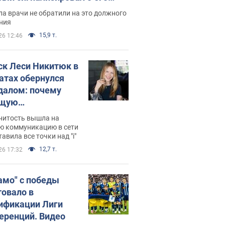
ессивном" раке
а врачи не обратили на это должного
ния
15,9 т.
26 12:46
ск Леси Никитюк в
атах обернулся
далом: почему
ущую
раведливо
нитость вышла на
йтили
ю коммуникацию в сети
тавила все точки над "i"
12,7 т.
26 17:32
амо" с победы
товало в
ификации Лиги
еренций. Видео