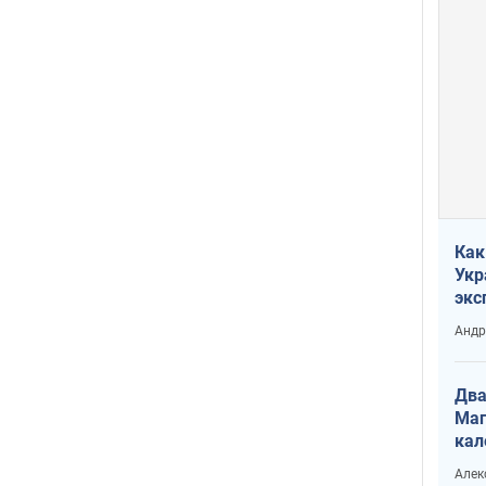
Как
Укр
экс
неф
Андр
Два
Маг
кал
Алек