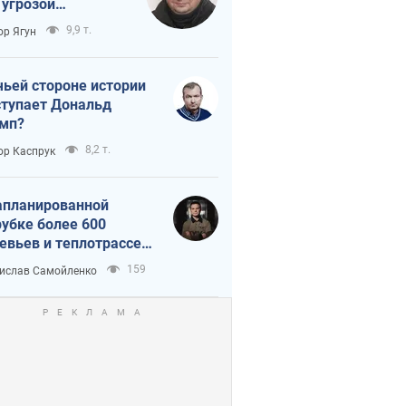
 угрозой
тическая
9,9 т.
ор Ягун
истика
чьей стороне истории
тупает Дональд
мп?
8,2 т.
ор Каспрук
апланированной
убке более 600
евьев и теплотрассе:
 происходит на
159
ислав Самойленко
емках в Киеве