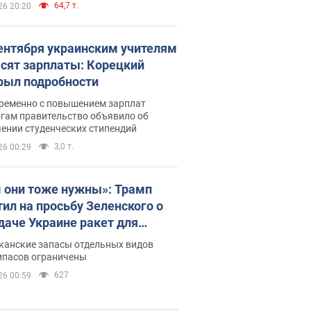
64,7 т.
26 20:20
сентября украинским учителям
сят зарплаты: Корецкий
рыл подробности
ременно с повышением зарплат
огам правительство объявило об
ении студенческих стипендий
3,0 т.
26 00:29
 они тоже нужны»: Трамп
тил на просьбу Зеленского о
даче Украине ракет для
ot
канские запасы отдельных видов
ипасов ограничены
627
26 00:59