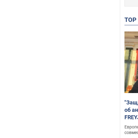
TO
"Защ
об а
FREY
подд
Европ
совме