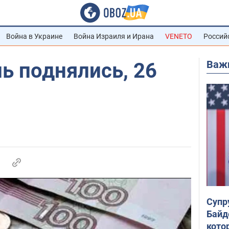
Война в Украине
Война Израиля и Ирана
VENETO
Россий
Важ
ь поднялись, 26
Супр
Байд
кото