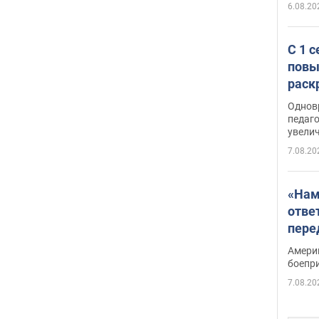
6.08.20
С 1 
повы
раск
Однов
педаг
увелич
7.08.20
«Нам
отве
пере
Patri
Амери
боепр
7.08.20