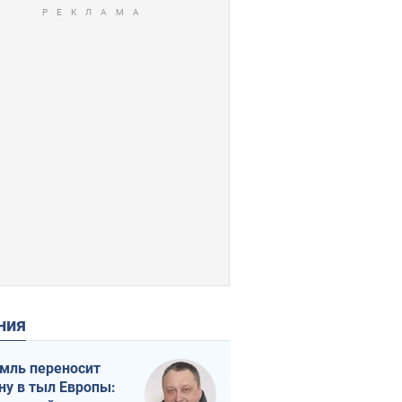
ения
мль переносит
ну в тыл Европы: