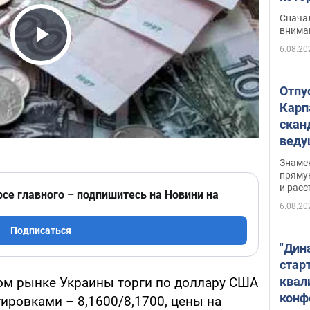
"агр
Сначал
внима
6.08.20
Play Video
Отпу
Карп
скан
вед
несп
Знаме
захе
пряму
и расс
рсе главного – подпишитесь на Новини на
6.08.20
Подписаться
"Дин
стар
квал
м рынке Украины торги по доллару США
конф
ровками – 8,1600/8,1700, цены на