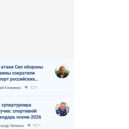
 атаки Сил обороны
аины сократили
порт российских
тепродуктов
2,2 т.
ей Клименко
 супертурнира
учих: спортивній
ендарь осени-2026
6,3 т.
сандр Липенко