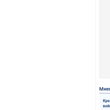
Мн
Кре
вой