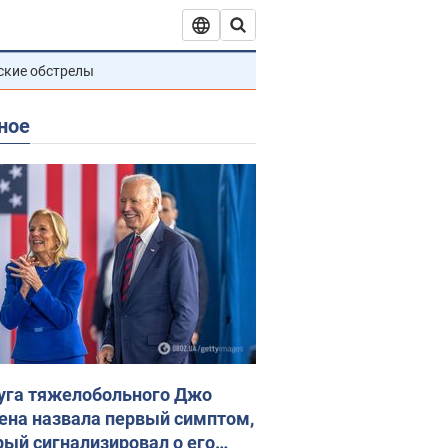
ские обстрелы
ное
уга тяжелобольного Джо
ена назвала первый симптом,
рый сигнализировал о его