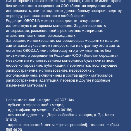
«Об авторских правах и смежных правах», никто не имеет права
без письменного разрешения ООО «Золотая середина» их
использовать, они не подлежат дальнейшему воспроизводству,
переводу, распространению в любой форме.
Редакция OBOZ.UA может не разделять точку зрения,
изложенную в авторском материале. За достоверность
информации, размещенной в рекламных материалах,
ответственность несет рекламодатель.
Запрещено использование материалов размещенных на этом
сайте, даже с указанием гиперссылки на страницу этого сайта,
логотипа OBOZ.UA или любого другого упоминания, но без
письменного разрешения Редакции/ООО «Золотая середина»
Незаконным использованием материалов будет считаться:
любое копирование, публикация, перепечатка, последующее
распространение, использование, переработка с
использованием, включением в состав других материалов,
распространение, адаптация, перевод и другие подобные
изменения материала.
Название онлайн медиа — «OBOZ.UA»
- субъект в сфере онлайн медиа;
- идентификатор медиа — R40-06156;
- почтовый адрес — ул. Деревообрабатывающая, д. 7, г. Киев,
01013;
- адрес электронной почты —
[email protected]
; - телефон — (044)
585 46 20