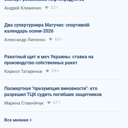
Андрей Клименко
2,2 т.
Два супертурнира Магучих: спортивній
календарь осени-2026
Александр Липенко
6,3 т.
Ракетный щит и меч Украины: ставка на
производство собственных ракет
Кирилл Татаринов
2,9 т.
Посмертная "презумпция виновности": кто
разрешил ТЦК судить погибших защитников
Марина Ставнійчук
6,7 т.
Все мнения