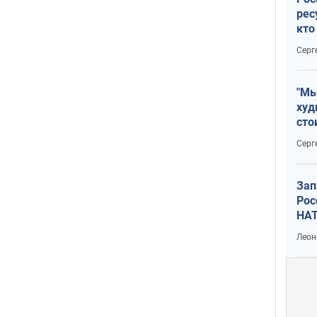
рес
кто
дик
Серг
"Мы
худ
сто
отч
Серг
рак
Зап
Рос
НАТ
Леон