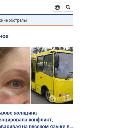
ские обстрелы
ное
ьвове женщина
воцировала конфликт,
оваривая на русском языке в