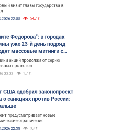
рвый визит главы государства в
ад
54,7 т.
8.2026 22:55
ните Федорова": в городах
ины уже 23-й день подряд
одят массовые митинги с
атами. Фото и видео
ники акций продолжают серию
евных протестов
1,7 т.
26 22:22
т США одобрил законопроект
а о санкциях против России:
дальше
ент предусматривает новые
мические ограничения
3,8 т.
8.2026 22:38