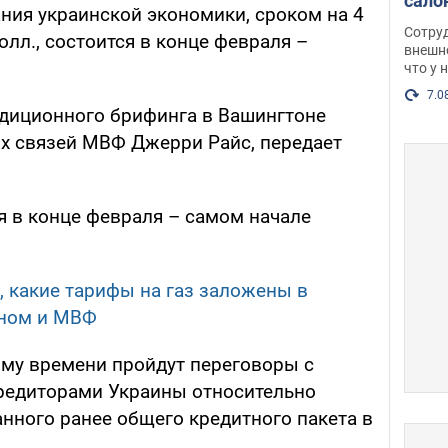
сало
ния украинской экономики, сроком на 4
оско
Сотру
олл., состоится в конце февраля –
посл
внешн
что у 
разг
Фото
7.0
адиционного брифинга в Вашингтоне
х связей МВФ Джерри Райс, передает
я в конце февраля – самом начале
, какие тарифы на газ заложены в
ном и МВФ
ому времени пройдут переговоры с
редиторами Украины относительно
нного ранее общего кредитного пакета в