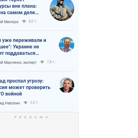
урсы вне плана:
 на самом деле
тует темп войны
8,0 т.
ей Мисюра
 уже переживали и
шее": Украине не
ит поддаваться
аянию из-за
7,8 т.
ей Марченко, эксперт
етного террора
ад проспал угрозу:
сия может проверить
О войной
2,5 т.
ид Невзлин