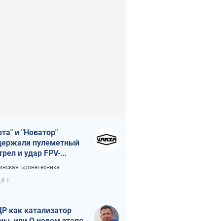
рта" и "Новатор"
ержали пулеметный
трел и удар FPV-
на, сохранив жизнь
инская Бронетехника
церу ВСУ
,6 т.
Р как катализатор
ны, или О новом этапе