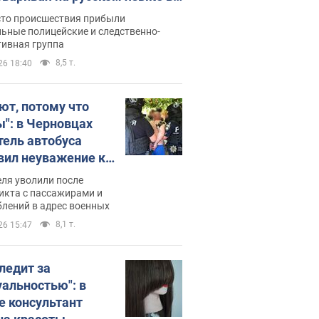
рутке: полиция составила
сто происшествия прибыли
нистративный протокол.
ьные полицейские и следственно-
тивная группа
о
8,5 т.
26 18:40
ют, потому что
ы": в Черновцах
тель автобуса
вил неуважение к
инским военным и
ля уволили после
тился за это.
икта с пассажирами и
лений в адрес военных
о
8,1 т.
26 15:47
следит за
уальностью": в
е консультант