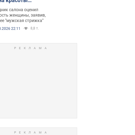
на красоты
рбил женщину
дник салона оценил
е химиотерапии,
ость женщины, заявив,
нее "мужская стрижка"
орелся скандал.
8,8 т.
8.2026 22:11