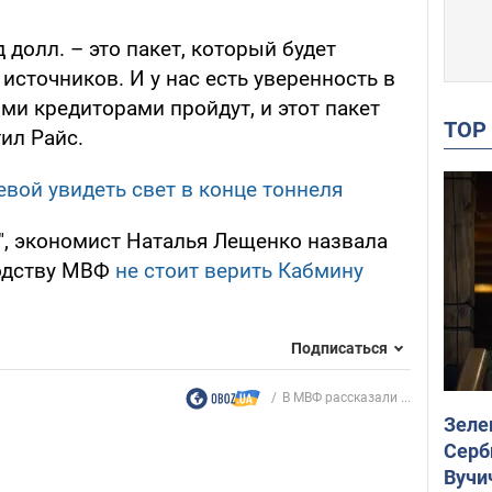
 долл. – это пакет, который будет
сточников. И у нас есть уверенность в
ими кредиторами пройдут, и этот пакет
TO
тил Райс.
вой увидеть свет в конце тоннеля
", экономист Наталья Лещенко назвала
водству МВФ
не стоит верить Кабмину
Подписаться
В МВФ рассказали ...
Зеле
Серб
Вучи