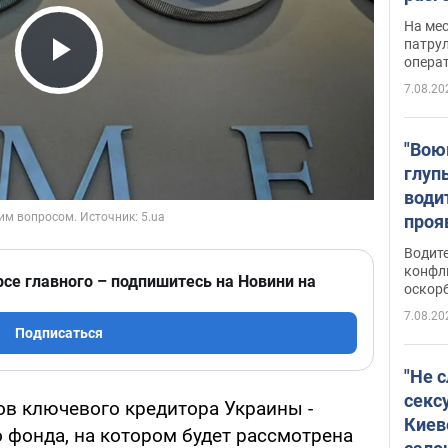
марш
На ме
адми
патрул
опера
Виде
Play Video
7.08.20
"Вою
глуп
води
проя
укра
Водите
попла
конфл
рсе главного – подпишитесь на Новини на
оскорб
Виде
7.08.20
Подписаться
"Не 
секс
ов ключевого кредитора Украины -
Киев
фонда, на котором будет рассмотрена