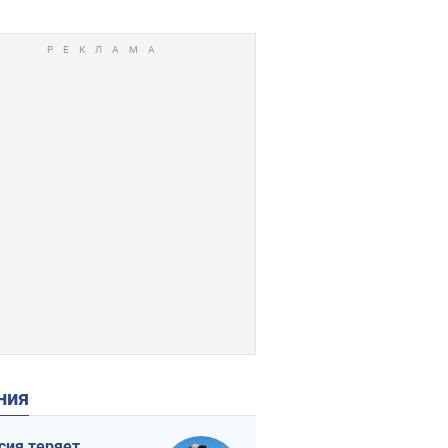
ения
сия теряет