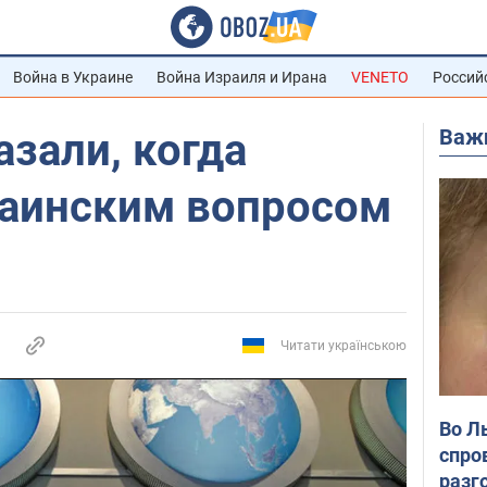
Война в Украине
Война Израиля и Ирана
VENETO
Россий
Важ
зали, когда
раинским вопросом
Читати українською
Во Л
спро
разг