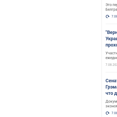
Это пе
Белгр
7.0
"Вер
Укра
прох
плак
Участ
ежедн
7.08.20
Сена
Грэм
что 
Докум
эконо
7.0