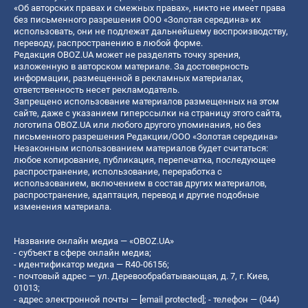
«Об авторских правах и смежных правах», никто не имеет права
без письменного разрешения ООО «Золотая середина» их
использовать, они не подлежат дальнейшему воспроизводству,
переводу, распространению в любой форме.
Редакция OBOZ.UA может не разделять точку зрения,
изложенную в авторском материале. За достоверность
информации, размещенной в рекламных материалах,
ответственность несет рекламодатель.
Запрещено использование материалов размещенных на этом
сайте, даже с указанием гиперссылки на страницу этого сайта,
логотипа OBOZ.UA или любого другого упоминания, но без
письменного разрешения Редакции/ООО «Золотая середина»
Незаконным использованием материалов будет считаться:
любое копирование, публикация, перепечатка, последующее
распространение, использование, переработка с
использованием, включением в состав других материалов,
распространение, адаптация, перевод и другие подобные
изменения материала.
Название онлайн медиа — «OBOZ.UA»
- субъект в сфере онлайн медиа;
- идентификатор медиа — R40-06156;
- почтовый адрес — ул. Деревообрабатывающая, д. 7, г. Киев,
01013;
- адрес электронной почты —
[email protected]
; - телефон — (044)