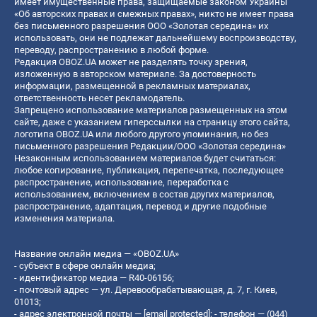
имеет имущественные права, защищаемые законом Украины
«Об авторских правах и смежных правах», никто не имеет права
без письменного разрешения ООО «Золотая середина» их
использовать, они не подлежат дальнейшему воспроизводству,
переводу, распространению в любой форме.
Редакция OBOZ.UA может не разделять точку зрения,
изложенную в авторском материале. За достоверность
информации, размещенной в рекламных материалах,
ответственность несет рекламодатель.
Запрещено использование материалов размещенных на этом
сайте, даже с указанием гиперссылки на страницу этого сайта,
логотипа OBOZ.UA или любого другого упоминания, но без
письменного разрешения Редакции/ООО «Золотая середина»
Незаконным использованием материалов будет считаться:
любое копирование, публикация, перепечатка, последующее
распространение, использование, переработка с
использованием, включением в состав других материалов,
распространение, адаптация, перевод и другие подобные
изменения материала.
Название онлайн медиа — «OBOZ.UA»
- субъект в сфере онлайн медиа;
- идентификатор медиа — R40-06156;
- почтовый адрес — ул. Деревообрабатывающая, д. 7, г. Киев,
01013;
- адрес электронной почты —
[email protected]
; - телефон — (044)