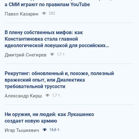
а СМИ играют по правилам YouTube
Павел Казарин
282
В плену собственных мифов: как
Константиновка стала главной
идеологической ловушкой для российских
оккупантов
Дмитрий Снегирев
1,7 т.
Рекрутинг: обновленный и, похоже, полезный
вражеский опыт, или Диалектика
требовательной трусости
Александр Кирш
1,7 т.
Ни оружия, ни людей: как Лукашенко
создает новую армию
Игар Тышкевич
16,6 т.