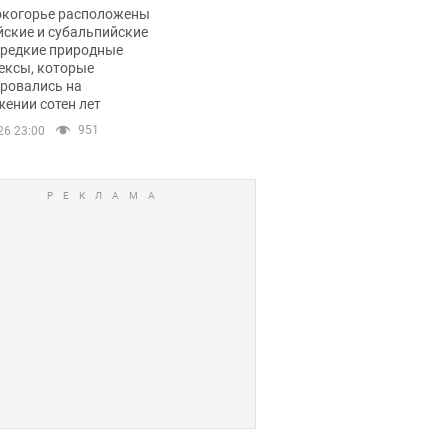
ли тревогу
окогорье расположены
йские и субальпийские
 редкие природные
ексы, которые
ровались на
ении сотен лет
951
26 23:00