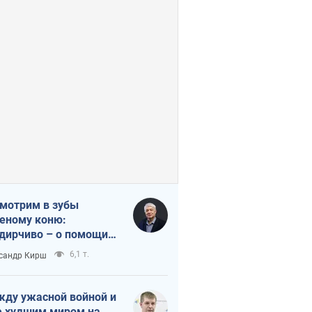
мотрим в зубы
еному коню:
дирчиво – о помощи
аине
6,1 т.
сандр Кирш
ду ужасной войной и
 худшим миром на