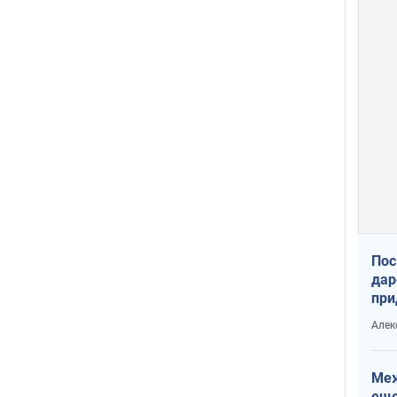
Пос
дар
при
Укр
Алек
Меж
еще