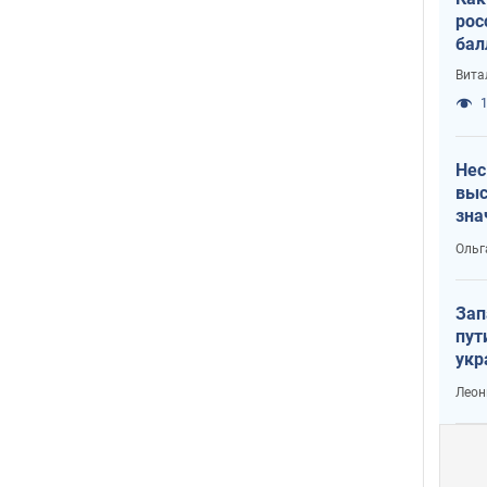
рос
бал
Вита
1
Нес
выс
зна
Ольг
Зап
пут
укр
Леон