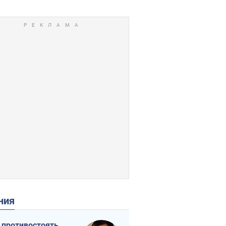
ения
 противостоять