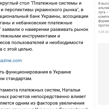
заби
я круглый стол "Платежные системы и
В выс
альпи
 и перспективы украинского рынка", в
луга –
ациональный банк Украины, ассоциации
компл
форми
рганы и небанковские платежные
протяж
У заявили о намерении развивать рынок
5.08.20
латежными инструментами и
есов пользователей и необходимости
 с этой целью.
azine.com
ять функционирования в Украине
м стандартам.
тамента платежных систем, Натальи
чных расчетов непосредственно влияет
вляется одним из факторов увеличения