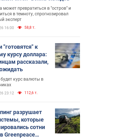
 может превратиться в "остров" и
иться в темноту, спрогнозировал
ый эксперт
58,8 т.
26 16:00
 "готовятся" к
му курсу доллара:
инцам рассказали,
 ожидать
будет курс валюты в
никах
112,6 т.
26 23:12
пинг разрушает
истемы, которые
ировались сотни
 в Greenpeace