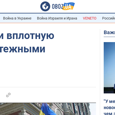
Война в Украине
Война Израиля и Ирана
VENETO
Россий
Важ
и вплотную
атежными
"У м
ново
чем 