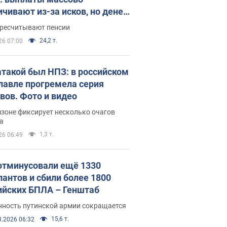
ичивают из-за исков, но денег
ватает
ересчитывают пенсии
24,2 т.
26 07:00
атакой был НПЗ: в российском
лавле прогремела серия
вов. Фото и видео
зоне фиксирует несколько очагов
а
1,3 т.
26 06:49
отминусовали ещё 1330
пантов и сбили более 1800
ийских БПЛА – Генштаб
нность путинской армии сокращается
15,6 т.
8.2026 06:32