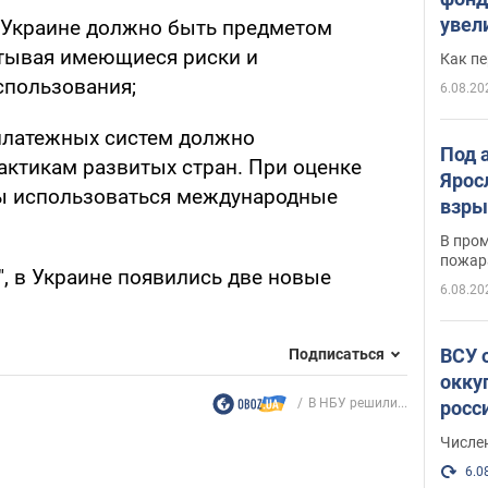
увел
 Украине должно быть предметом
не х
итывая имеющиеся риски и
Как п
спользования;
6.08.20
платежных систем должно
Под 
актикам развитых стран. При оценке
Ярос
ы использоваться международные
взры
В пром
пожар
, в Украине появились две новые
6.08.20
ВСУ 
Подписаться
окку
В НБУ решили...
росс
Числе
6.0