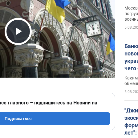
Москва
погруз
военн
5.08.20
Play Video
Банки
ново
укра
чего
Каким 
обмен
5.08.20
рсе главного – подпишитесь на Новини на
"Джи
экос
Подписаться
форм
лет":