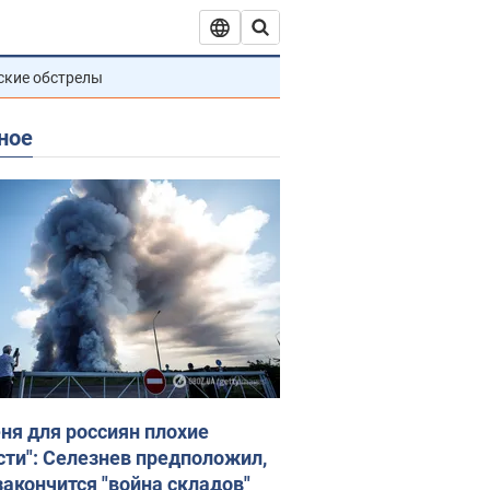
ские обстрелы
ное
еня для россиян плохие
сти": Селезнев предположил,
закончится "война складов"