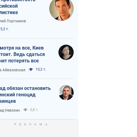
сийской
листике
лий Портников
5,3 т.
мотря на все, Киев
тоит. Ведь сдаться
чит потерять все
10,3 т.
а Айвазовская
ад обязан остановить
инский геноцид
аинцев
3,8 т.
ид Невзлин