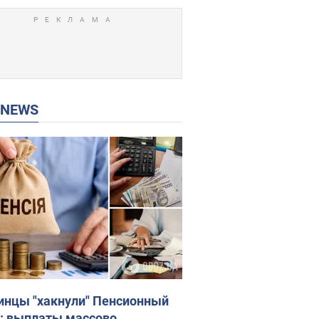
P NEWS
инцы "хакнули" Пенсионный
: выплаты массово