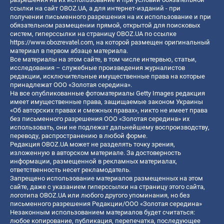
ссылки на сайт OBOZ.UA, а для интернет-изданий - при
получении письменного разрешения на их использование и при
обязательном размещении прямой, открытой для поисковых
систем, гиперссылки на страницу OBOZ.UA по ссылке
https://www.obozrevatel.com
, на которой размещен оригинальный
материал в первом абзаце материала.
Все материалы на этом сайте, в том числе интервью, статьи,
исследования – служебные произведения журналистов
редакции, исключительные имущественные права на которые
принадлежат ООО «Золотая середина».
На все опубликованные фотоматериалы Getty Images редакция
имеет имущественные права, защищаемые законом Украины
«Об авторских правах и смежных правах», никто не имеет права
без письменного разрешения ООО «Золотая середина» их
использовать, они не подлежат дальнейшему воспроизводству,
переводу, распространению в любой форме.
Редакция OBOZ.UA может не разделять точку зрения,
изложенную в авторском материале. За достоверность
информации, размещенной в рекламных материалах,
ответственность несет рекламодатель.
Запрещено использование материалов размещенных на этом
сайте, даже с указанием гиперссылки на страницу этого сайта,
логотипа OBOZ.UA или любого другого упоминания, но без
письменного разрешения Редакции/ООО «Золотая середина»
Незаконным использованием материалов будет считаться:
любое копирование, публикация, перепечатка, последующее