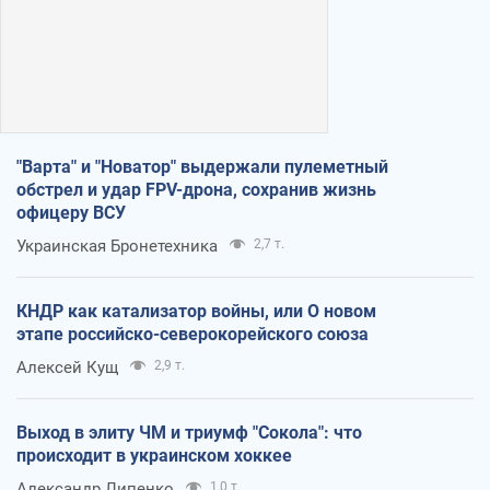
"Варта" и "Новатор" выдержали пулеметный
обстрел и удар FPV-дрона, сохранив жизнь
офицеру ВСУ
Украинская Бронетехника
2,7 т.
КНДР как катализатор войны, или О новом
этапе российско-северокорейского союза
Алексей Кущ
2,9 т.
Выход в элиту ЧМ и триумф "Сокола": что
происходит в украинском хоккее
Александр Липенко
1,0 т.