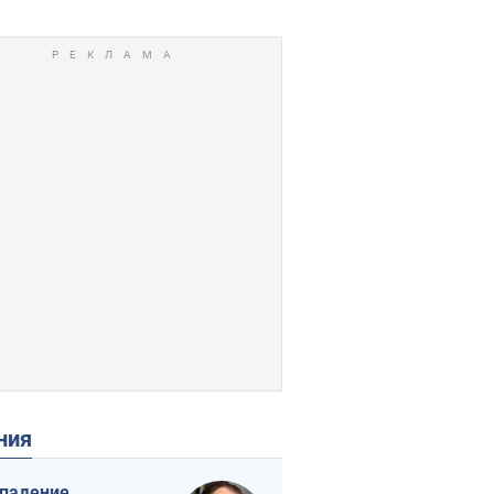
ения
падение