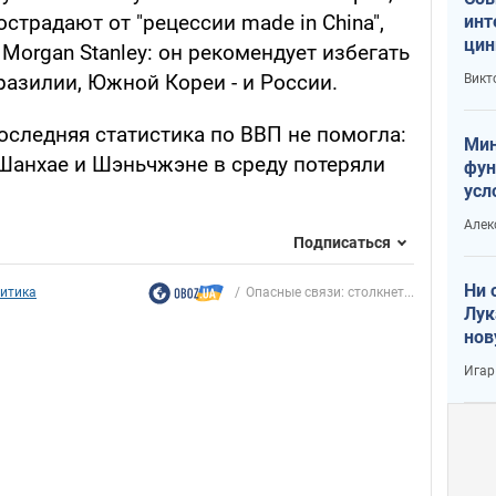
страдают от "рецессии made in China",
инт
цин
Morgan Stanley: он рекомендует избегать
или
разилии, Южной Кореи - и России.
Викт
Тра
оследняя статистика по ВВП не помогла:
Мин
анхае и Шэньчжэне в среду потеряли
фун
усл
вое
Алек
Подписаться
Ни 
итика
Опасные связи: столкнет...
Лук
нов
Игар