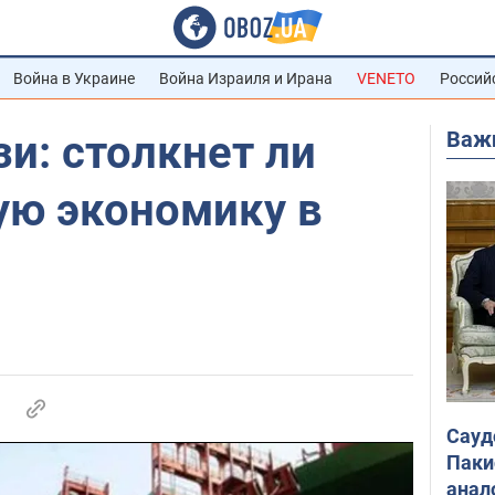
Война в Украине
Война Израиля и Ирана
VENETO
Россий
Важ
и: столкнет ли
ую экономику в
Сауд
Паки
анал