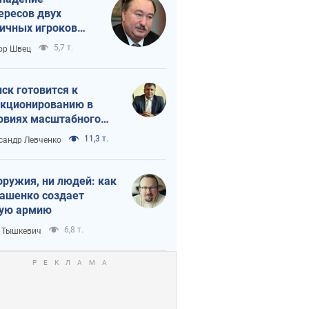
ересов двух
ичных игроков
 тайный план
5,7 т.
ор Швец
мпа и Путина?
ск готовится к
кционированию в
овиях масштабного
нного кризиса
11,3 т.
сандр Левченко
оружия, ни людей: как
ашенко создает
ую армию
6,8 т.
 Тышкевич