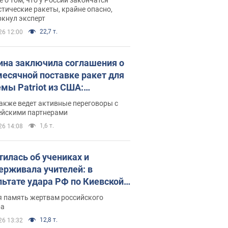
тические ракеты, крайне опасно,
ркнул эксперт
22,7 т.
26 12:00
ина заключила соглашения о
есячной поставке ракет для
емы Patriot из США:
нский раскрыл подробности
акже ведет активные переговоры с
ейскими партнерами
1,6 т.
26 14:08
тилась об учениках и
ерживала учителей: в
льтате удара РФ по Киевской
сти погибли директор
я память жертвам российского
ского лицея, её муж и внук
ра
12,8 т.
26 13:32