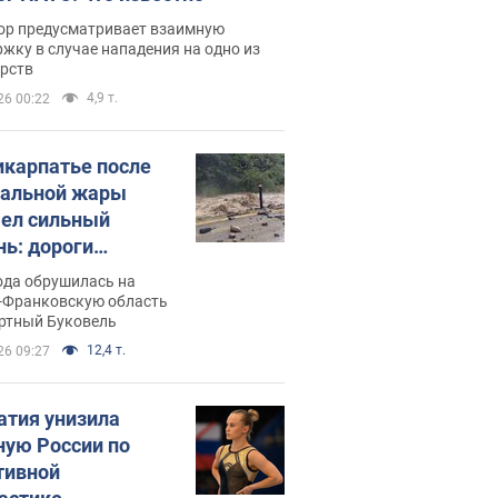
ор предусматривает взаимную
жку в случае нападения на одно из
арств
4,9 т.
26 00:22
икарпатье после
альной жары
ел сильный
нь: дороги
ратились в реки.
ода обрушилась на
о
-Франковскую область
ортный Буковель
12,4 т.
26 09:27
атия унизила
ную России по
тивной