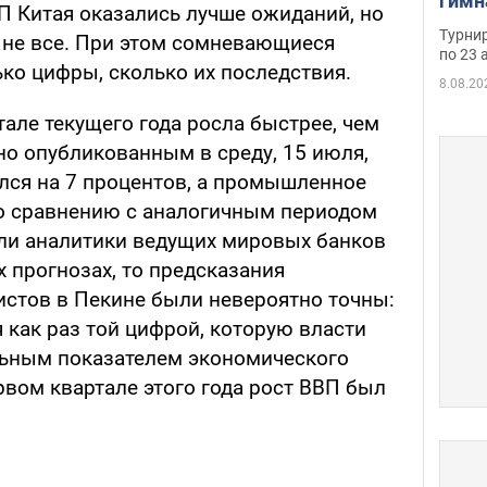
гимн
П Китая оказались лучше ожиданий, но
офиц
Турнир
т не все. При этом сомневающиеся
на ч
по 23 
ько цифры, сколько их последствия.
осно
8.08.20
але текущего года росла быстрее, чем
но опубликованным в среду, 15 июля,
лся на 7 процентов, а промышленное
 по сравнению с аналогичным периодом
сли аналитики ведущих мировых банков
 прогнозах, то предсказания
стов в Пекине были невероятно точны:
 как раз той цифрой, которую власти
льным показателем экономического
ервом квартале этого года рост ВВП был