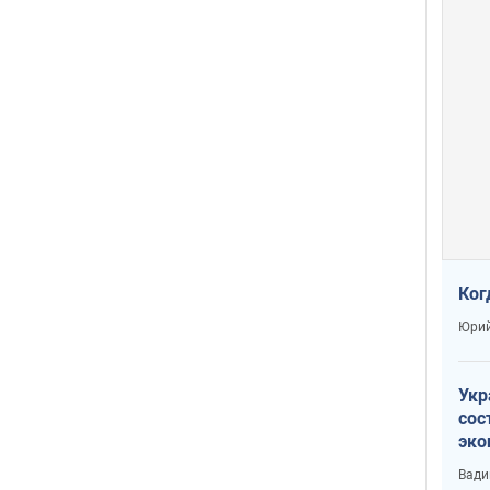
Ког
Юрий
Укр
сос
эко
Ест
Вади
тун