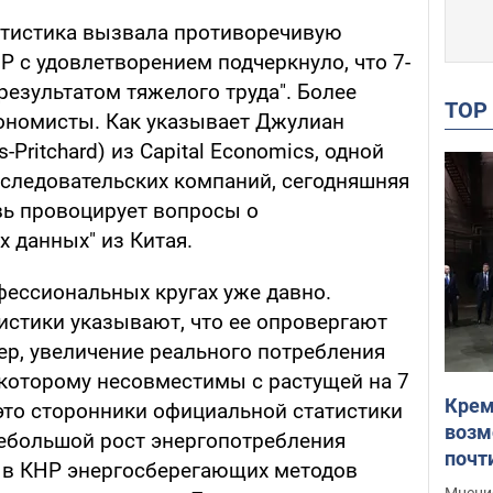
атистика вызвала противоречивую
 с удовлетворением подчеркнуло, что 7-
результатом тяжелого труда". Более
TO
ономисты. Как указывает Джулиан
-Pritchard) из Capital Economics, одной
следовательских компаний, сегодняшняя
вь провоцирует вопросы о
 данных" из Китая.
фессиональных кругах уже давно.
истики указывают, что ее опровергают
р, увеличение реального потребления
 которому несовместимы с растущей на 7
Крем
это сторонники официальной статистики
возм
небольшой рост энергопотребления
почт
 в КНР энергосберегающих методов
Укра
Мнение