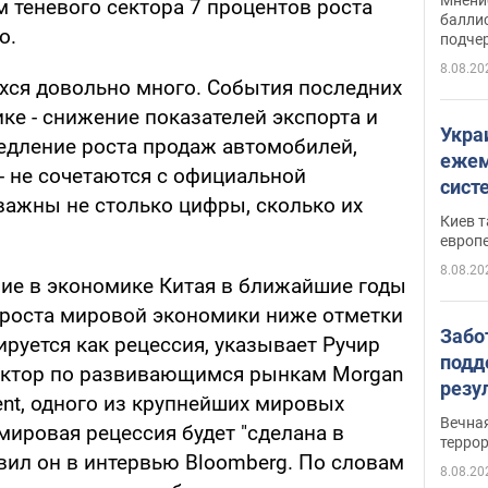
ом теневого сектора 7 процентов роста
баллис
о.
подче
8.08.20
хся довольно много. События последних
ке - снижение показателей экспорта и
Укра
едление роста продаж автомобилей,
ежем
- не сочетаются с официальной
сист
важны не столько цифры, сколько их
Зеле
Киев т
европ
8.08.20
е в экономике Китая в ближайшие годы
 роста мировой экономики ниже отметки
Забо
ируется как рецессия, указывает Ручир
подд
ректор по развивающимся рынкам Morgan
резу
ent, одного из крупнейших мировых
обла
Вечна
мировая рецессия будет "сделана в
киев
терро
заявил он в интервью Bloomberg. По словам
8.08.20