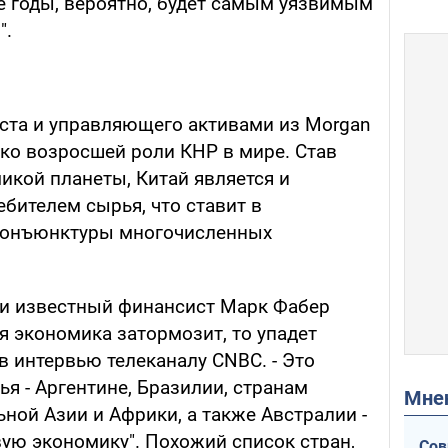
 годы, вероятно, будет самым уязвимым
".
ста и управляющего активами из Morgan
зко возросшей роли КНР в мире. Став
икой планеты, Китай является и
ителем сырья, что ставит в
 конъюнктуры многочисленных
т и известный финансист Марк Фабер
ая экономика затормозит, то упадет
 в интервью телеканалу CNBC. - Это
я - Аргентине, Бразилии, странам
Мн
ной Азии и Африки, а также Австралии -
вую экономику". Похожий список стран,
Сов