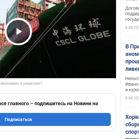
Догов
поддер
госуд
8.08.20
Play Video
В Пр
аном
прош
ливе
прев
Непог
Виде
Ивано
и кур
8.08.20
рсе главного – подпишитесь на Новини на
Хорв
Подписаться
сбор
спор