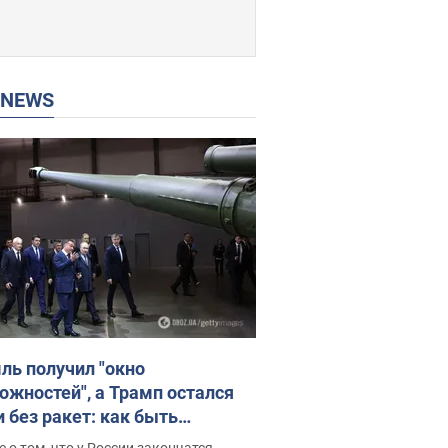
P NEWS
ль получил "окно
ожностей", а Трамп остался
и без ракет: как быть
ине? Интервью с Мельником
 о том, что у России закончатся