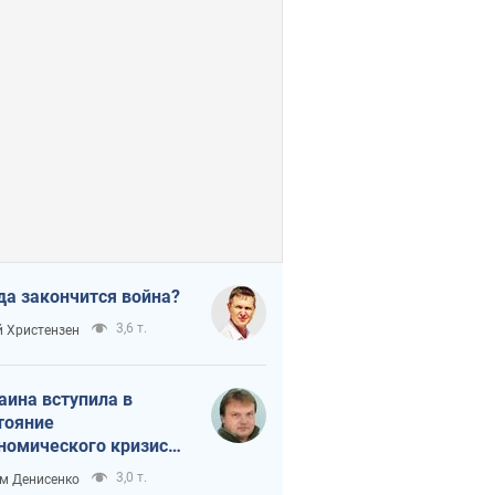
да закончится война?
3,6 т.
 Христензен
аина вступила в
тояние
номического кризиса.
ь ли свет в конце
3,0 т.
м Денисенко
неля?