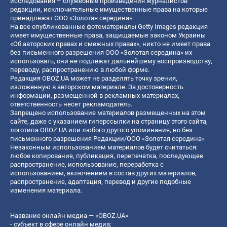
исследования – служебные произведения журналистов
редакции, исключительные имущественные права на которые
принадлежат ООО «Золотая середина».
На все опубликованные фотоматериалы Getty Images редакция
имеет имущественные права, защищаемые законом Украины
«Об авторских правах и смежных правах», никто не имеет права
без письменного разрешения ООО «Золотая середина» их
использовать, они не подлежат дальнейшему воспроизводству,
переводу, распространению в любой форме.
Редакция OBOZ.UA может не разделять точку зрения,
изложенную в авторском материале. За достоверность
информации, размещенной в рекламных материалах,
ответственность несет рекламодатель.
Запрещено использование материалов размещенных на этом
сайте, даже с указанием гиперссылки на страницу этого сайта,
логотипа OBOZ.UA или любого другого упоминания, но без
письменного разрешения Редакции/ООО «Золотая середина»
Незаконным использованием материалов будет считаться:
любое копирование, публикация, перепечатка, последующее
распространение, использование, переработка с
использованием, включением в состав других материалов,
распространение, адаптация, перевод и другие подобные
изменения материала.
Название онлайн медиа — «OBOZ.UA»
- субъект в сфере онлайн медиа;