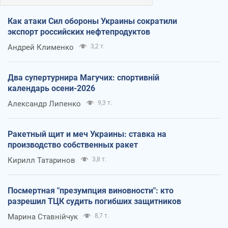
Как атаки Сил обороны Украины сократили
экспорт российских нефтепродуктов
Андрей Клименко
3,2 т.
Два супертурнира Магучих: спортивній
календарь осени-2026
Александр Липенко
9,3 т.
Ракетный щит и меч Украины: ставка на
производство собственных ракет
Кирилл Татаринов
3,8 т.
Посмертная "презумпция виновности": кто
разрешил ТЦК судить погибших защитников
Марина Ставнійчук
8,7 т.